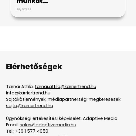
munkát…
26/07/29
Elérhetőségek
Tarnai Attila:
tarnai.attila@karriertrend.hu
info@karriertrend.hu
Sajtóközlemények, médiapartnerségi megkeresések:
sajto@karriertrend.hu
Ügynökségi értékesítési képviselet: Adaptive Media
Email:
sales@adaptivemedia.hu
Tel.:
+36 1 577 4050