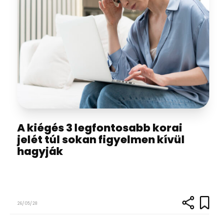
A kiégés 3 legfontosabb korai
jelét túl sokan figyelmen kívül
hagyják
26/05/28