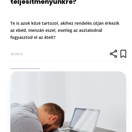
teljesítményünkre?
Te is azok közé tartozol, akihez rendelés útján érkezik
az ebéd, menzán eszel, esetleg az asztalodnál
fogyasztod el az ételt?
26/05/20