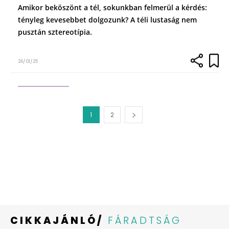
Amikor beköszönt a tél, sokunkban felmerül a kérdés:
tényleg kevesebbet dolgozunk? A téli lustaság nem
pusztán sztereotípia.
26/01/25
1
2
CIKKAJÁNLÓ/
FÁRADTSÁG