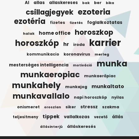
AI
allas
allaskereses
ber
bak
bika
ezoteria
csillagjegyek
ezotéria
foglalkoztatas
fizetes
fizetés
horoszkop
home office
halak
karrier
horoszkóp
hr
iroda
koronavirus
kommunikacio
merleg
munka
mesterséges intelligencia
motiváció
munkaeropiac
munkaerőpiac
munkahely
munkaltato
munkajog
munkavallalo
napi horoszkóp
nyilas
stressz
onismeret
siker
szakma
oroszlan
tippek
vallalkozas
állás
teljesitmeny
vezető
álláskeresés
állásinterjú