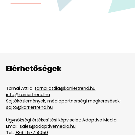
Elérhetőségek
Tarnai Attila:
tarnai.attila@karriertrend.hu
info@karriertrend.hu
Sajtóközlemények, médiapartnerségi megkeresések:
sajto@karriertrend.hu
Ügynökségi értékesítési képviselet: Adaptive Media
Email:
sales@adaptivemedia.hu
Tel.:
+36 1 577 4050