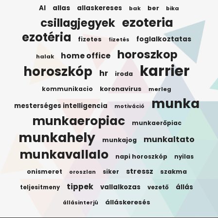
AI
allas
allaskereses
ber
bak
bika
ezoteria
csillagjegyek
ezotéria
foglalkoztatas
fizetes
fizetés
horoszkop
home office
halak
karrier
horoszkóp
hr
iroda
koronavirus
kommunikacio
merleg
munka
mesterséges intelligencia
motiváció
munkaeropiac
munkaerőpiac
munkahely
munkaltato
munkajog
munkavallalo
napi horoszkóp
nyilas
stressz
onismeret
siker
szakma
oroszlan
tippek
vallalkozas
állás
teljesitmeny
vezető
álláskeresés
állásinterjú