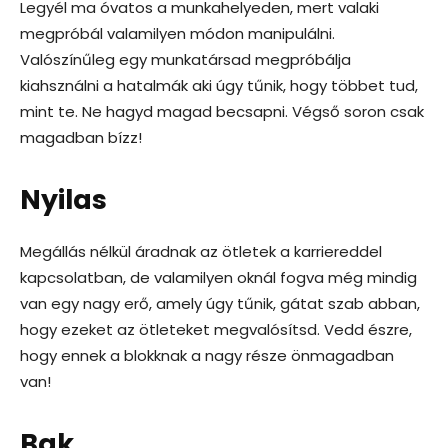
Legyél ma óvatos a munkahelyeden, mert valaki
megpróbál valamilyen módon manipulálni.
Valószínűleg egy munkatársad megpróbálja
kiahsználni a hatalmák aki úgy tűnik, hogy többet tud,
mint te. Ne hagyd magad becsapni. Végső soron csak
magadban bízz!
Nyilas
Megállás nélkül áradnak az ötletek a karriereddel
kapcsolatban, de valamilyen oknál fogva még mindig
van egy nagy erő, amely úgy tűnik, gátat szab abban,
hogy ezeket az ötleteket megvalósítsd. Vedd észre,
hogy ennek a blokknak a nagy része önmagadban
van!
Bak