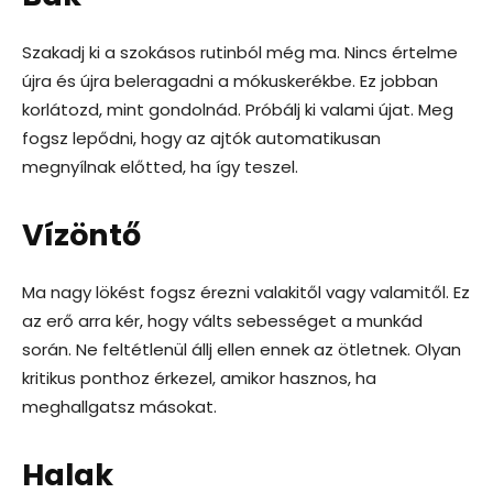
Szakadj ki a szokásos rutinból még ma. Nincs értelme
újra és újra beleragadni a mókuskerékbe. Ez jobban
korlátozd, mint gondolnád. Próbálj ki valami újat. Meg
fogsz lepődni, hogy az ajtók automatikusan
megnyílnak előtted, ha így teszel.
Vízöntő
Ma nagy lökést fogsz érezni valakitől vagy valamitől. Ez
az erő arra kér, hogy válts sebességet a munkád
során. Ne feltétlenül állj ellen ennek az ötletnek. Olyan
kritikus ponthoz érkezel, amikor hasznos, ha
meghallgatsz másokat.
Halak