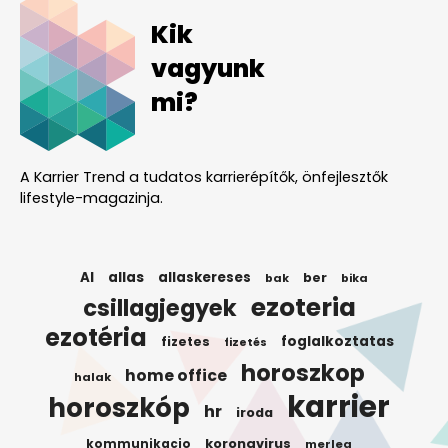
Kik
vagyunk
mi?
A Karrier Trend a tudatos karrierépítők, önfejlesztők
lifestyle-magazinja.
AI
allas
allaskereses
ber
bak
bika
ezoteria
csillagjegyek
ezotéria
foglalkoztatas
fizetes
fizetés
horoszkop
home office
halak
karrier
horoszkóp
hr
iroda
koronavirus
kommunikacio
merleg