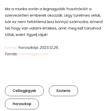
Ma a munka során a legnagyobb frusztrációt a
szervezetlen emberek okozzák. Légy türelmes velük,
bár ez nem feltétlenül lesz könnyű számodra. Ismerd
fel, hogy van valami értékes, amit meg kell tanulnod
tőlük, ezért figyelj rájuk!
Karrier
horoszkóp: 2023.12.26.
Forrás:
horoscope.com
Csillagjegyek
Ezoteria
Horoszkop