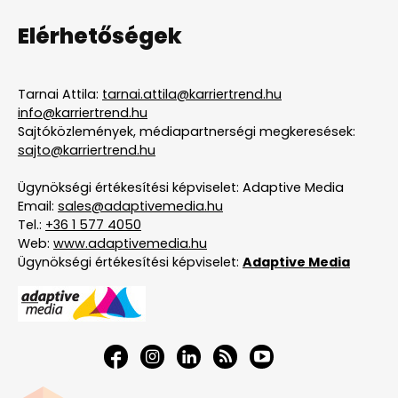
Elérhetőségek
Tarnai Attila:
tarnai.attila@karriertrend.hu
info@karriertrend.hu
Sajtóközlemények, médiapartnerségi megkeresések:
sajto@karriertrend.hu
Ügynökségi értékesítési képviselet: Adaptive Media
Email:
sales@adaptivemedia.hu
Tel.:
+36 1 577 4050
Web:
www.adaptivemedia.hu
Ügynökségi értékesítési képviselet:
Adaptive Media