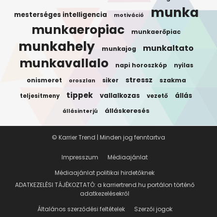
munka
mesterséges intelligencia
motiváció
munkaeropiac
munkaerőpiac
munkahely
munkaltato
munkajog
munkavallalo
napi horoszkóp
nyilas
stressz
onismeret
siker
szakma
oroszlan
tippek
vallalkozas
állás
teljesitmeny
vezető
álláskeresés
állásinterjú
© Karrier Trend | Minden jog fenntartva
Impresszum
Médiaajánlat
Médiaajánlat politikai hirdetőknek
ADATKEZELÉSI TÁJÉKOZTATÓ: a karriertrend.hu portálon történő
adatkezelésekről
Általános szerződési feltételek
Szerzői jogok