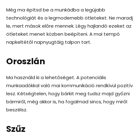
Még ma építsd be a munkádba a legújabb
technológiát és a legmodernebb ötleteket. Ne maradj
le, mert mások előre mennek. Légy hajlandó ezeket az
ötleteket menet közben beépíteni. A mai tempó
napkeltétől napnyugtáig talpon tart.
Oroszlán
Ma használd ki a lehetőséget. A potenciális
munkaadókkal való mai kommunikáció rendkívül pozitív
lesz. Kétségtelen, hogy bárkit meg tudsz majd győzni
bármiről, még akkor is, ha fogalmad sincs, hogy miről
beszélsz.
Szűz