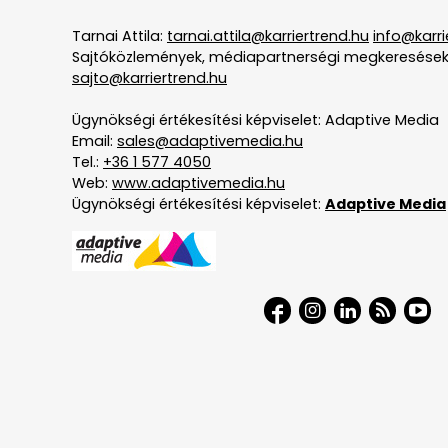
Tarnai Attila:
tarnai.attila@karriertrend.hu
info@karri
Sajtóközlemények, médiapartnerségi megkeresések
sajto@karriertrend.hu
Ügynökségi értékesítési képviselet: Adaptive Media
Email:
sales@adaptivemedia.hu
Tel.:
+36 1 577 4050
Web:
www.adaptivemedia.hu
Ügynökségi értékesítési képviselet:
Adaptive Media