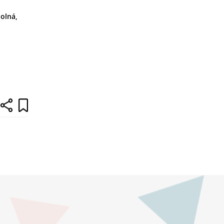
olná,