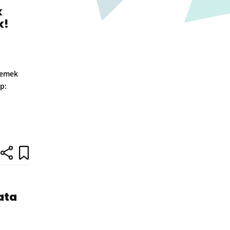
k
k!
 remek
p:
ata