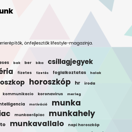
unk
rrierépítők, önfejlesztők lifestyle-magazinja.
csillagjegyek
eses
ber
bak
bika
éria
foglalkoztatas
fizetes
halak
fizetés
horoszkóp
roszkop
hr
iroda
koronavirus
kommunikacio
merleg
munka
ntelligencia
motiváció
munkahely
iac
munkaerőpiac
munkavallalo
to
napi horoszkóp