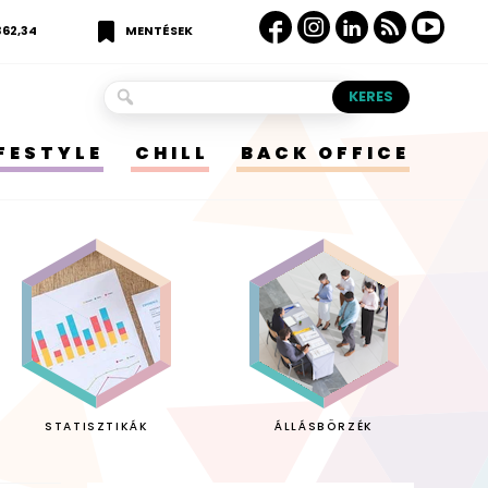
362,34
MENTÉSEK
IFESTYLE
CHILL
BACK OFFICE
STATISZTIKÁK
ÁLLÁSBÖRZÉK