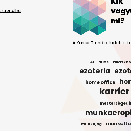
Kik
vagy
ertrend.hu
:
mi?
A Karrier Trend a tudatos ka
AI
allas
allasker
ezoteria
ezot
ho
home office
karrier
mesterséges i
munkaerop
munkalta
munkajog