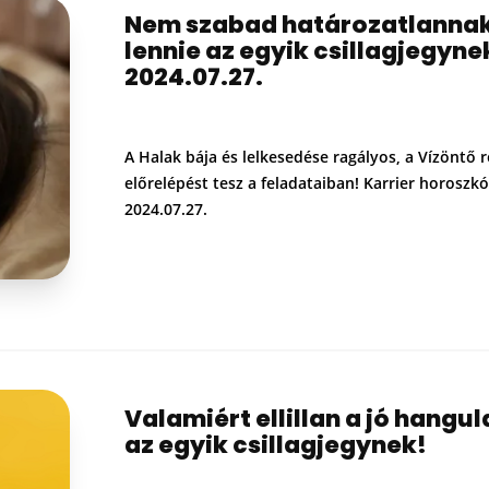
Nem szabad határozatlanna
lennie az egyik csillagjegyne
2024.07.27.
A Halak bája és lelkesedése ragályos, a Vízöntő
előrelépést tesz a feladataiban! Karrier horoszkó
2024.07.27.
Valamiért ellillan a jó hangul
az egyik csillagjegynek!