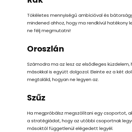
Tökéletes mennyiségű ambícióval és bátorságg
mindened ahhoz, hogy ma rendkívül hatékony le
ne félj megmutatni!
Oroszlán
Számodra ma az lesz az elsődleges küzdelem, h
másokkal is együtt dolgozol. Eleinte ez a két d
megtaláld, hogyan ne legyen az.
Szűz
Ha megpróbálsz megszólítani egy csoportot, ak
a stratégiádat, hogy az utóbbi csoportnak legyé
másoktól függetlenül elégedett legyél.