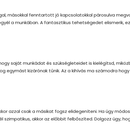
al, másokkal fenntartott jó kapcsolatokkal párosulva megv
gyél a munkában. A fantasztikus tehetségedet elismerik, ez
ogy saját munkádat és szükségleteidet is kielégítsd, mikö
olog egymást kizárónak tűnik. Az a kihívás ma számodra hogy
kor azzal csak a másikat fogsz elidegeníteni. Ha úgy módos
l szimpatikus, akkor az előbbit felbőszíted. Dolgozz úgy, ho