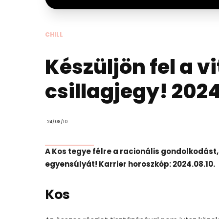
CHILL
Készüljön fel a v
csillagjegy! 2024
24/08/10
A Kos tegye félre a racionális gondolkodás
egyensúlyát! Karrier horoszkóp: 2024.08.10.
Kos