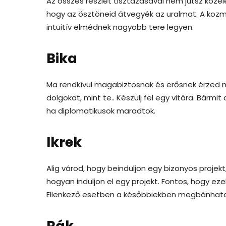
Az összes részlet tisztázásával nem jutsz köze
hogy az ösztöneid átvegyék az uralmat. A kozmo
intuitív elmédnek nagyobb tere legyen.
Bika
Ma rendkívül magabiztosnak és erősnek érzed ma
dolgokat, mint te.. Készülj fel egy vitára. Bármit 
ha diplomatikusok maradtok.
Ikrek
Alig várod, hogy beinduljon egy bizonyos projek
hogyan induljon el egy projekt. Fontos, hogy ez
Ellenkező esetben a későbbiekben megbánhat
Rák