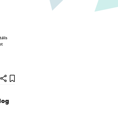
ális
et
olog