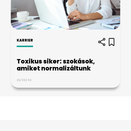
KARRIER
Toxikus siker: szokások,
amiket normalizáltunk
26/06/04