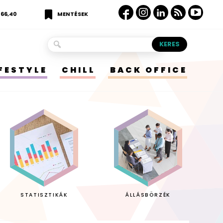
366,40
MENTÉSEK
IFESTYLE
CHILL
BACK OFFICE
STATISZTIKÁK
ÁLLÁSBÖRZÉK