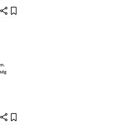
en.
zség