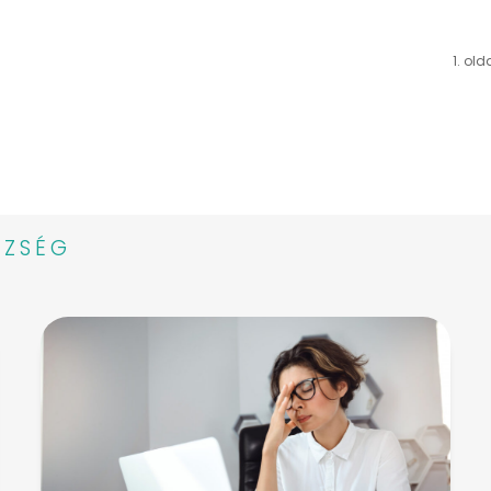
1. old
SZSÉG