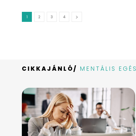
1
2
3
4
CIKKAJÁNLÓ/
MENTÁLIS EGÉ