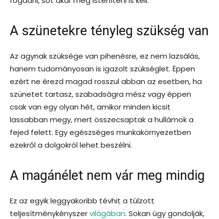
fogadni, sőt akár még isteníteni is kell.
A szünetekre tényleg szükség van
Az agynak szüksége van pihenésre, ez nem lazsálás,
hanem tudományosan is igazolt szükséglet. Éppen
ezért ne érezd magad rosszul abban az esetben, ha
szünetet tartasz, szabadságra mész vagy éppen
csak van egy olyan hét, amikor minden kicsit
lassabban megy, mert összecsaptak a hullámok a
fejed felett. Egy egészséges munkakörnyezetben
ezekről a dolgokról lehet beszélni.
A magánélet nem vár meg mindig
Ez az egyik leggyakoribb tévhit a túlzott
teljesítménykényszer
világában
. Sokan úgy gondolják,