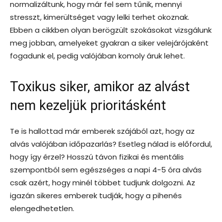
normalizáltunk, hogy már fel sem tűnik, mennyi
stresszt, kimerültséget vagy lelki terhet okoznak.
Ebben a cikkben olyan berögzült szokásokat vizsgálunk
meg jobban, amelyeket gyakran a siker velejárójaként
fogadunk el, pedig valójában komoly áruk lehet.
Toxikus siker, amikor az alvást
nem kezeljük prioritásként
Te is hallottad már emberek szájából azt, hogy az
alvás valójában időpazarlás? Esetleg nálad is előfordul,
hogy így érzel? Hosszú távon fizikai és mentális
szempontból sem egészséges a napi 4-5 óra alvás
csak azért, hogy minél többet tudjunk dolgozni. Az
igazán sikeres emberek tudják, hogy a pihenés
elengedhetetlen.