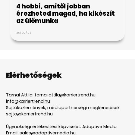
4 hobbi, amitől jobban
érezheted magad, ha kikészít
az ülőmunka
26/07/03
Elérhetőségek
Tarnai Attila:
tarnai.attila@karriertrend.hu
info@karriertrend.hu
Sajtóközlemények, médiapartnerségi megkeresések:
sajto@karriertrend.hu
Ügynökségi értékesítési képviselet: Adaptive Media
Email:
sales@adaptivemedia.hu