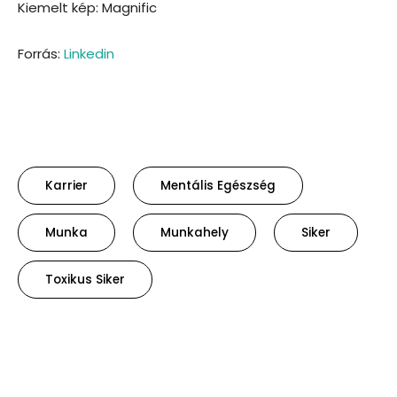
Kiemelt kép: Magnific
Forrás:
Linkedin
Karrier
Mentális Egészség
Munka
Munkahely
Siker
Toxikus Siker