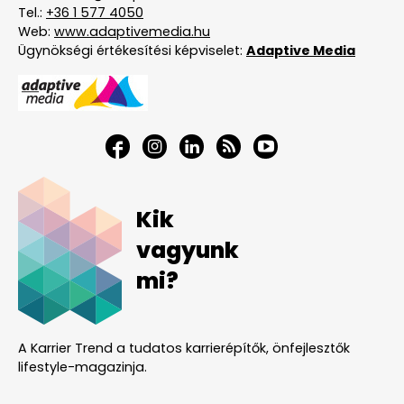
Tel.:
+36 1 577 4050
Web:
www.adaptivemedia.hu
Ügynökségi értékesítési képviselet:
Adaptive Media
Kik
vagyunk
mi?
A Karrier Trend a tudatos karrierépítők, önfejlesztők
lifestyle-magazinja.