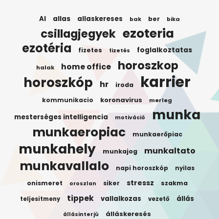
AI
allas
allaskereses
ber
bak
bika
ezoteria
csillagjegyek
ezotéria
foglalkoztatas
fizetes
fizetés
horoszkop
home office
halak
karrier
horoszkóp
hr
iroda
koronavirus
kommunikacio
merleg
munka
mesterséges intelligencia
motiváció
munkaeropiac
munkaerőpiac
munkahely
munkaltato
munkajog
munkavallalo
napi horoszkóp
nyilas
stressz
onismeret
siker
szakma
oroszlan
tippek
vallalkozas
állás
teljesitmeny
vezető
álláskeresés
állásinterjú