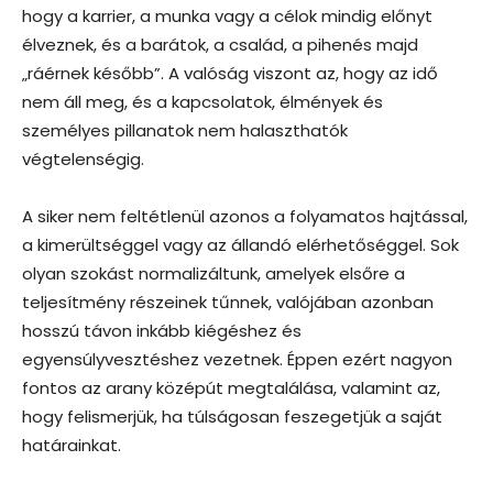
hogy a karrier, a munka vagy a célok mindig előnyt
élveznek, és a barátok, a család, a pihenés majd
„ráérnek később”. A valóság viszont az, hogy az idő
nem áll meg, és a kapcsolatok, élmények és
személyes pillanatok nem halaszthatók
végtelenségig.
A siker nem feltétlenül azonos a folyamatos hajtással,
a kimerültséggel vagy az állandó elérhetőséggel. Sok
olyan szokást normalizáltunk, amelyek elsőre a
teljesítmény részeinek tűnnek, valójában azonban
hosszú távon inkább kiégéshez és
egyensúlyvesztéshez vezetnek. Éppen ezért nagyon
fontos az arany középút megtalálása, valamint az,
hogy felismerjük, ha túlságosan feszegetjük a saját
határainkat.