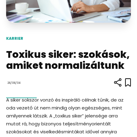
KARRIER
Toxikus siker: szokások,
amiket normalizáltunk
26/06/04
A siker sokszor vonzó és inspiráló célnak tűnik, de az
oda vezető út nem mindig olyan egészséges, mint
amilyennek látszik. A „toxikus siker” jelensége arra
mutat rá, hogy bizonyos teljesítményorientált
szokásokat és viselkedésmintákat idővel annyira