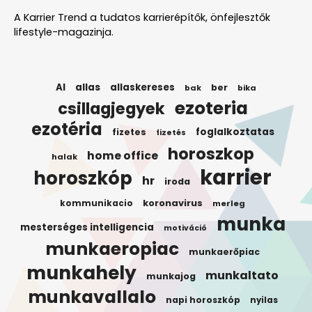
A Karrier Trend a tudatos karrierépítők, önfejlesztők
lifestyle-magazinja.
AI
allas
allaskereses
ber
bak
bika
ezoteria
csillagjegyek
ezotéria
foglalkoztatas
fizetes
fizetés
horoszkop
home office
halak
karrier
horoszkóp
hr
iroda
koronavirus
kommunikacio
merleg
munka
mesterséges intelligencia
motiváció
munkaeropiac
munkaerőpiac
munkahely
munkaltato
munkajog
munkavallalo
napi horoszkóp
nyilas