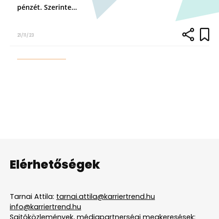
pénzét. Szerinte…
21/11/23
Elérhetőségek
Tarnai Attila:
tarnai.attila@karriertrend.hu
info@karriertrend.hu
Sajtóközlemények, médiapartnerségi megkeresések: