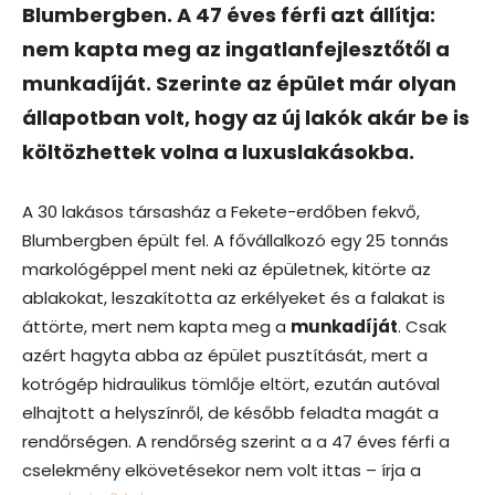
Blumbergben. A 47 éves férfi azt állítja:
nem kapta meg az ingatlanfejlesztőtől a
munkadíját. Szerinte az épület már olyan
állapotban volt, hogy az új lakók akár be is
költözhettek volna a luxuslakásokba.
A 30 lakásos társasház a Fekete-erdőben fekvő,
Blumbergben épült fel. A fővállalkozó egy 25 tonnás
markológéppel ment neki az épületnek, kitörte az
ablakokat, leszakította az erkélyeket és a falakat is
áttörte, mert nem kapta meg a
munkadíját
. Csak
azért hagyta abba az épület pusztítását, mert a
kotrógép hidraulikus tömlője eltört, ezután autóval
elhajtott a helyszínről, de később feladta magát a
rendőrségen. A rendőrség szerint a a 47 éves férfi a
cselekmény elkövetésekor nem volt ittas – írja a