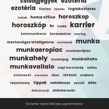
ezoteria
csillagjegyek
ezotéria
foglalkoztatas
fizetes
fizetés
horoszkop
home office
halak
karrier
horoszkóp
hr
iroda
koronavirus
kommunikacio
merleg
munka
mesterséges intelligencia
motiváció
munkaeropiac
munkaerőpiac
munkahely
munkaltato
munkajog
munkavallalo
napi horoszkóp
nyilas
stressz
onismeret
siker
szakma
oroszlan
tippek
vallalkozas
állás
teljesitmeny
vezető
álláskeresés
állásinterjú
© Karrier Trend | Minden jog fenntartva