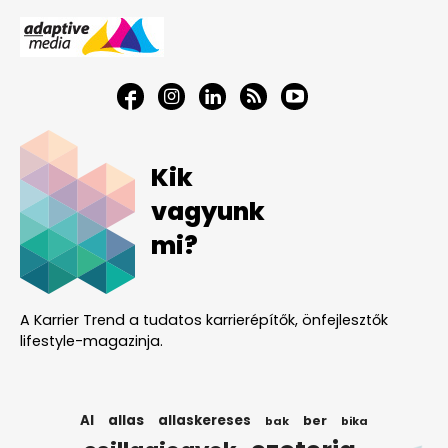
Kik
vagyunk
mi?
A Karrier Trend a tudatos karrierépítők, önfejlesztők
lifestyle-magazinja.
AI
allas
allaskereses
ber
bak
bika