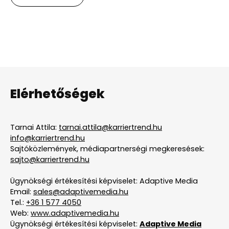
Elérhetőségek
Tarnai Attila:
tarnai.attila@karriertrend.hu
info@karriertrend.hu
Sajtóközlemények, médiapartnerségi megkeresések:
sajto@karriertrend.hu
Ügynökségi értékesítési képviselet: Adaptive Media
Email:
sales@adaptivemedia.hu
Tel.:
+36 1 577 4050
Web:
www.adaptivemedia.hu
Ügynökségi értékesítési képviselet:
Adaptive Media