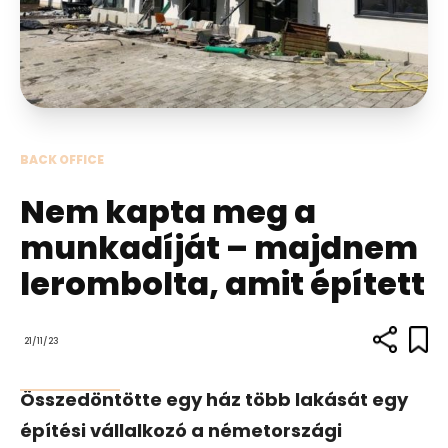
BACK OFFICE
Nem kapta meg a
munkadíját – majdnem
lerombolta, amit épített
21/11/23
Összedöntötte egy ház több lakását egy
építési vállalkozó a németországi