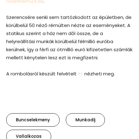
rosenheim24.de
.
Szerencsére senki sem tartózkodott az épületben, de
körülbelül 50 néző rémülten nézte az eseményeket. A
statikus szerint a ház nem dől össze, de a
helyreállítási munkák körülbelül félmillió euróba
kerülnek, így a férfi az ötmillió euró kifizetetlen számlák
mellett kénytelen lesz ezt is megfizetni.
A rombolásról készült felvételt
itt
nézheti meg.
Buncselekmeny
Munkadij
Vallalkozas