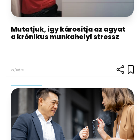
Mutatjuk, így károsítja az agyat
a krónikus munkahelyi stressz
24/10/29