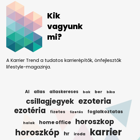
Kik
vagyunk
mi?
A Karrier Trend a tudatos karrierépítők, önfejlesztők
lifestyle-magazinja.
AI
allas
allaskereses
ber
bak
bika
ezoteria
csillagjegyek
ezotéria
foglalkoztatas
fizetes
fizetés
horoszkop
home office
halak
karrier
horoszkóp
hr
iroda