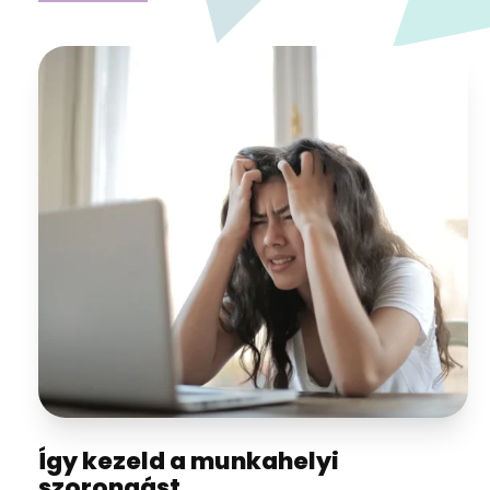
Így kezeld a munkahelyi
szorongást