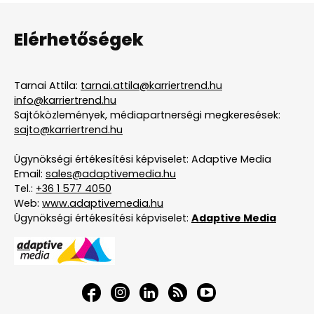
Elérhetőségek
Tarnai Attila:
tarnai.attila@karriertrend.hu
info@karriertrend.hu
Sajtóközlemények, médiapartnerségi megkeresések:
sajto@karriertrend.hu
Ügynökségi értékesítési képviselet: Adaptive Media
Email:
sales@adaptivemedia.hu
Tel.:
+36 1 577 4050
Web:
www.adaptivemedia.hu
Ügynökségi értékesítési képviselet:
Adaptive Media