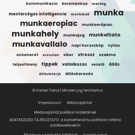
koronavirus
kommunikacio
merleg
munka
mesterséges intelligencia
motiváció
munkaeropiac
munkaerőpiac
munkahely
munkaltato
munkajog
munkavallalo
napi horoszkóp
nyilas
stressz
onismeret
siker
szakma
oroszlan
tippek
vallalkozas
állás
teljesitmeny
vezető
álláskeresés
állásinterjú
© Karrier Trend | Minden jog fenntartva
Impresszum
Médiaajánlat
Médiaajánlat politikai hirdetőknek
ADATKEZELÉSI TÁJÉKOZTATÓ: a karriertrend.hu portálon történő
adatkezelésekről
Általános szerződési feltételek
Szerzői jogok