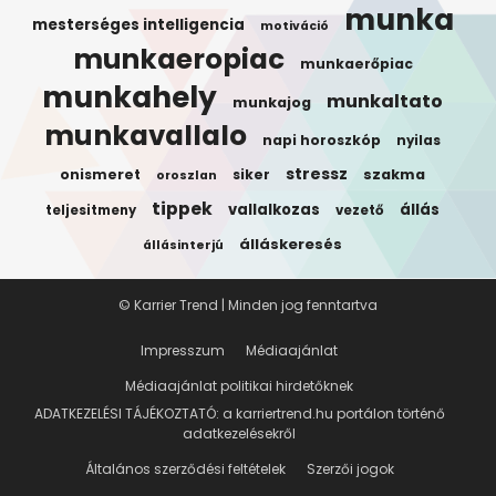
munka
mesterséges intelligencia
motiváció
munkaeropiac
munkaerőpiac
munkahely
munkaltato
munkajog
munkavallalo
napi horoszkóp
nyilas
stressz
onismeret
siker
szakma
oroszlan
tippek
vallalkozas
állás
teljesitmeny
vezető
álláskeresés
állásinterjú
© Karrier Trend | Minden jog fenntartva
Impresszum
Médiaajánlat
Médiaajánlat politikai hirdetőknek
ADATKEZELÉSI TÁJÉKOZTATÓ: a karriertrend.hu portálon történő
adatkezelésekről
Általános szerződési feltételek
Szerzői jogok