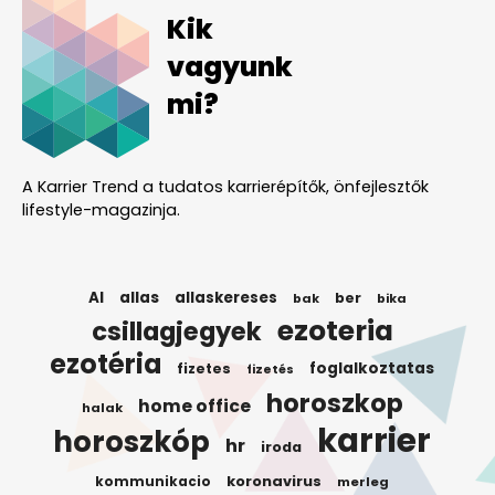
Kik
vagyunk
mi?
A Karrier Trend a tudatos karrierépítők, önfejlesztők
lifestyle-magazinja.
AI
allas
allaskereses
ber
bak
bika
ezoteria
csillagjegyek
ezotéria
foglalkoztatas
fizetes
fizetés
horoszkop
home office
halak
karrier
horoszkóp
hr
iroda
koronavirus
kommunikacio
merleg