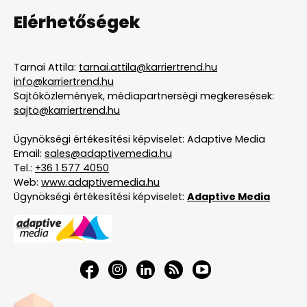
Elérhetőségek
Tarnai Attila:
tarnai.attila@karriertrend.hu
info@karriertrend.hu
Sajtóközlemények, médiapartnerségi megkeresések:
sajto@karriertrend.hu
Ügynökségi értékesítési képviselet: Adaptive Media
Email:
sales@adaptivemedia.hu
Tel.:
+36 1 577 4050
Web:
www.adaptivemedia.hu
Ügynökségi értékesítési képviselet:
Adaptive Media