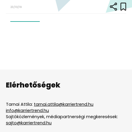
23/10/19
Elérhetőségek
Tarnai Attila:
tarnai.attila@karriertrend.hu
info@karriertrend.hu
Sajtóközlemények, médiapartnerségi megkeresések:
sajto@karriertrend.hu