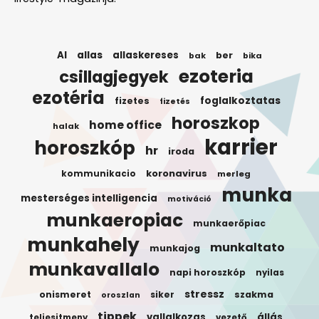
AI
allas
allaskereses
ber
bak
bika
ezoteria
csillagjegyek
ezotéria
foglalkoztatas
fizetes
fizetés
horoszkop
home office
halak
karrier
horoszkóp
hr
iroda
koronavirus
kommunikacio
merleg
munka
mesterséges intelligencia
motiváció
munkaeropiac
munkaerőpiac
munkahely
munkaltato
munkajog
munkavallalo
napi horoszkóp
nyilas
stressz
onismeret
siker
szakma
oroszlan
tippek
vallalkozas
állás
teljesitmeny
vezető