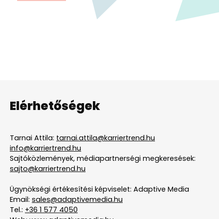
Elérhetőségek
Tarnai Attila:
tarnai.attila@karriertrend.hu
info@karriertrend.hu
Sajtóközlemények, médiapartnerségi megkeresések:
sajto@karriertrend.hu
Ügynökségi értékesítési képviselet: Adaptive Media
Email:
sales@adaptivemedia.hu
Tel.:
+36 1 577 4050