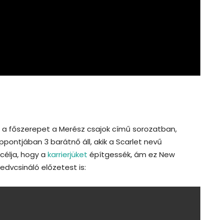
 a főszerepet a Merész csajok című sorozatban,
ppontjában 3 barátnő áll, akik a Scarlet nevű
célja, hogy a
karrierjüket
építgessék, ám ez New
dvcsináló előzetest is: