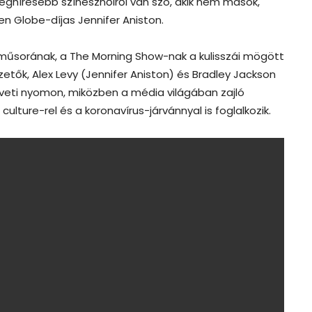
leghíresebb színésznőiről van szó, akik nem mások,
n Globe-díjas Jennifer Aniston.
hírműsorának, a The Morning Show-nak a kulisszái mögött
zetők, Alex Levy (Jennifer Aniston) és Bradley Jackson
veti nyomon, miközben a média világában zajló
ure-rel és a koronavírus-járvánnyal is foglalkozik.