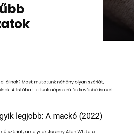
rűbb
zatok
zel állnak? Most mutatunk néhány olyan szériát,
ólnak. A listába tettünk népszerű és kevésbé ismert
gyik legjobb: A mackó (2022)
mű szériát, amelynek Jeremy Allen White a