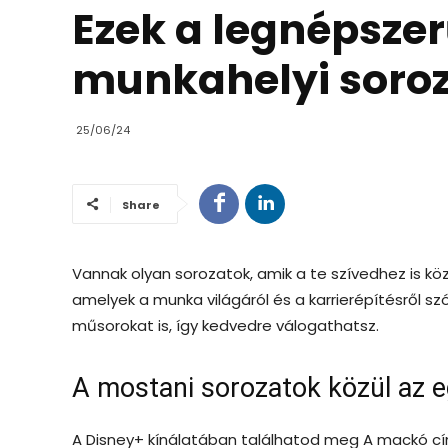
Ezek a legnépsze
munkahelyi soro
25/06/24
Share
Vannak olyan sorozatok, amik a te szívedhez is kö
amelyek a munka világáról és a karrierépítésről sz
műsorokat is, így kedvedre válogathatsz.
A mostani sorozatok közül az e
A Disney+ kínálatában találhatod meg A mackó cí