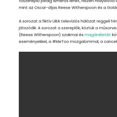
főszereplő pedig ismerős lehet, hiszen Hollywood 
mint az Oscar-díjas Reese Witherspoon és a Golde
A sorozat a fiktív UBA televíziós hálózat reggeli 
játszódik. A sorozat a szereplők, köztük a műsorve
(Reese Witherspoon) szakmai és
magánéletét
kö
eseményekkel, a #MeToo mozgalommal, a cancel cult