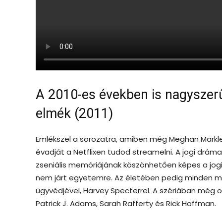
A 2010-es években is nagyszerű 
elmék (2011)
Emlékszel a sorozatra, amiben még Meghan Markle i
évadját a Netflixen tudod streamelni. A jogi drám
zseniális memóriájának köszönhetően képes a jogi
nem járt egyetemre. Az életében pedig minden meg
ügyvédjével, Harvey Specterrel. A szériában még o
Patrick J. Adams, Sarah Rafferty és Rick Hoffman.