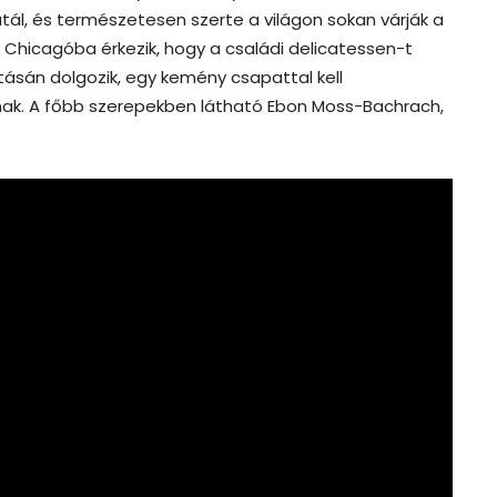
ütál, és természetesen szerte a világon sokan várják a
éf Chicagóba érkezik, hogy a családi delicatessen-t
ásán dolgozik, egy kemény csapattal kell
lnak. A főbb szerepekben látható Ebon Moss-Bachrach,