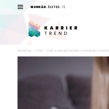
MUNKÁD.
ÉLETED.
TE.
Karrier
Trend
Kezdőlap
Chill
Ezek a legnépszerűbb munkahelyi soroza