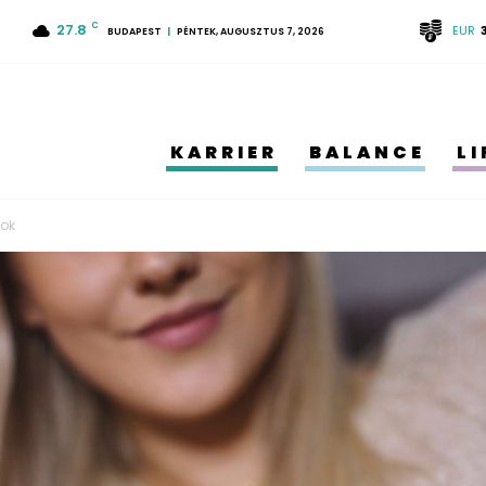
27.8
C
EUR
BUDAPEST
PÉNTEK, AUGUSZTUS 7, 2026
KARRIER
BALANCE
L
tok