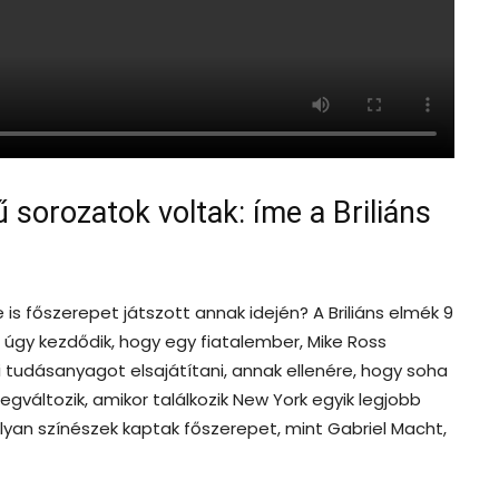
sorozatok voltak: íme a Briliáns
s főszerepet játszott annak idején? A Briliáns elmék 9
a úgy kezdődik, hogy egy fiatalember, Mike Ross
 tudásanyagot elsajátítani, annak ellenére, hogy soha
változik, amikor találkozik New York egyik legjobb
lyan színészek kaptak főszerepet, mint Gabriel Macht,