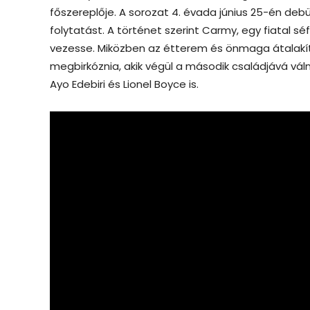
főszereplője. A sorozat 4. évada június 25-én deb
folytatást. A történet szerint Carmy, egy fiatal s
vezesse. Miközben az étterem és önmaga átalakít
megbirkóznia, akik végül a második családjává vá
Ayo Edebiri és Lionel Boyce is.