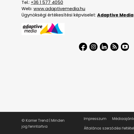
Tel.:
+36 1 577 4050
Web:
www.adaptivemedia.hu
Ügynökségi értékesítési képviselet:
Adaptive Media
Impresszum
Médiaajánl
© Karrier Trend | Minden
jog fenntartva
Általános szerződési feltéte