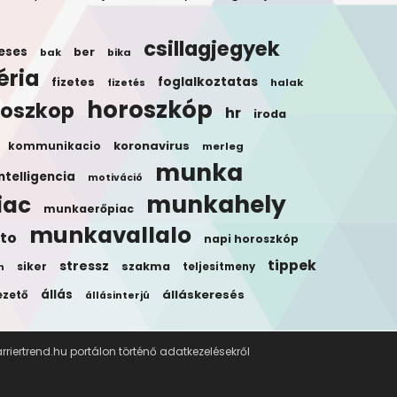
csillagjegyek
eses
ber
bak
bika
éria
foglalkoztatas
fizetes
halak
fizetés
horoszkóp
roszkop
hr
iroda
koronavirus
kommunikacio
merleg
munka
ntelligencia
motiváció
munkahely
iac
munkaerőpiac
munkavallalo
to
napi horoszkóp
tippek
stressz
siker
szakma
teljesitmeny
n
állás
álláskeresés
ezető
állásinterjú
riertrend.hu portálon történő adatkezelésekről