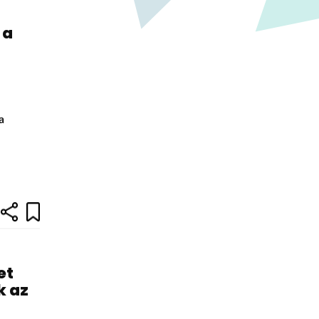
 a
a
et
k az