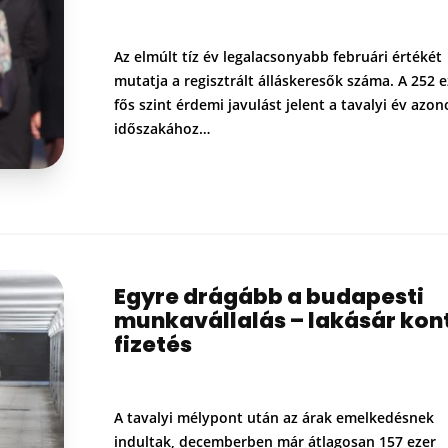
Az elmúlt tíz év legalacsonyabb februári értékét
mutatja a regisztrált álláskeresők száma. A 252 e
fős szint érdemi javulást jelent a tavalyi év azon
időszakához…
Egyre drágább a budapesti
munkavállalás – lakásár kon
fizetés
A tavalyi mélypont után az árak emelkedésnek
indultak, decemberben már átlagosan 157 ezer