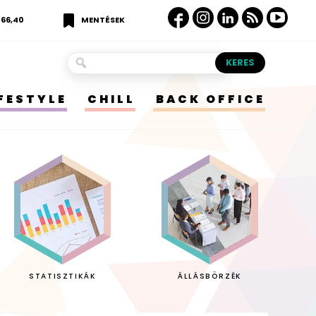
366,40
MENTÉSEK
IFESTYLE
CHILL
BACK OFFICE
STATISZTIKÁK
ÁLLÁSBÖRZÉK