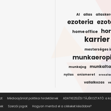
AI
allas
allasker
ezoteria
ezot
ho
home office
karrier
mesterséges i
munkaerop
munkalta
munkajog
onismeret
nyilas
oroszla
vallalkozas
v
at
Médiaajánlat politikai hirdetőknek
ADATKEZELÉSI TÁJÉKOZTATÓ: a kar
lek
Szerzői jogok
Hogyan mentsd el a cikkeket későbbre?