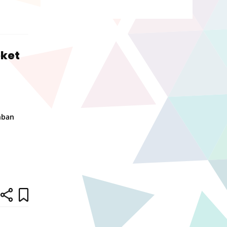
eket
nban