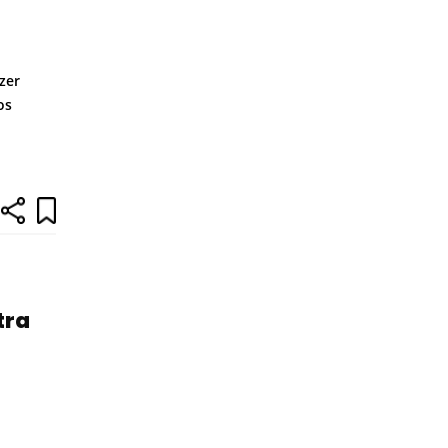
zer
os
tra