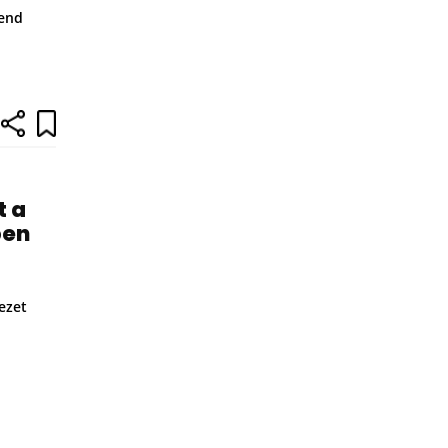
rend
t a
ben
ezet