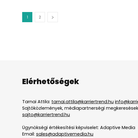
1
2
Elérhetőségek
Tarnai Attila:
tarnai.attila@karriertrend.hu
info@karri
Sajtóközlemények, médiapartnerségi megkeresések
sajto@karriertrend.hu
Ügynökségi értékesítési képviselet: Adaptive Media
Email:
sales@adaptivemedia.hu