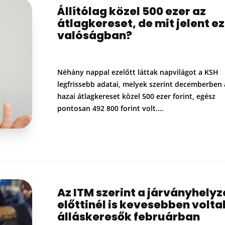
Állítólag közel 500 ezer az
átlagkereset, de mit jelent ez
valóságban?
Néhány nappal ezelőtt láttak napvilágot a KSH
legfrissebb adatai, melyek szerint decemberben 
hazai átlagkereset közel 500 ezer forint, egész
pontosan 492 800 forint volt.…
Az ITM szerint a járványhelyz
előttinél is kevesebben volta
álláskeresők februárban