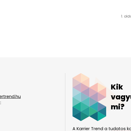
1. old
Kik
vagy
ertrend.hu
:
mi?
A Karrier Trend a tudatos ka