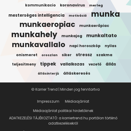
koronavirus
kommunikacio
merleg
munka
mesterséges intelligencia
motiváció
munkaeropiac
munkaerőpiac
munkahely
munkaltato
munkajog
munkavallalo
napi horoszkóp
nyilas
stressz
onismeret
siker
szakma
oroszlan
tippek
vallalkozas
állás
teljesitmeny
vezető
álláskeresés
állásinterjú
© Karrier Trend | Minden jog fenntartva
Impresszum
Médiaajánlat
Médiaajánlat politikai hirdetőknek
ADATKEZELÉSI TÁJÉKOZTATÓ: a karriertrend.hu portálon történő
adatkezelésekről