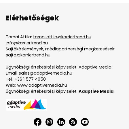
Elérhetőségek
Tarnai Attila:
tarnai.attila@karriertrend.hu
info@karriertrend.hu
Sajtóközlemények, médiapartnerségi megkeresések:
sajto@karriertrend.hu
Ügynökségi értékesítési képviselet: Adaptive Media
Email:
sales@adaptivemedia.hu
Tel.:
+36 1 577 4050
Web:
www.adaptivemedia.hu
Ügynökségi értékesítési képviselet:
Adaptive Media