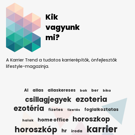
Kik
vagyunk
mi?
A Karrier Trend a tudatos karrierépítők, önfejlesztők
lifestyle-magazinja.
AI
allas
allaskereses
ber
bak
bika
ezoteria
csillagjegyek
ezotéria
foglalkoztatas
fizetes
fizetés
horoszkop
home office
halak
karrier
horoszkóp
hr
iroda