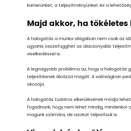
karrierünket, a teljesítményünket és a lehetősé
Majd akkor, ha tökéletes 
A halogatás a munka világában nem csak az i
ugyanis összefügghet az alacsonyabb teljesítm
viselkedéssel is.
A legnagyobb probléma az, hogy a halogatás gy
teljesítésnek álcázza magát. A valóságban pedi
okozója.
A halogatás tudatos elkerülésének módja lehet, 
fogadnunk, hogy nem lehet mindig, mindenkor a l
magunk számára, de azokat teljesítsük is.