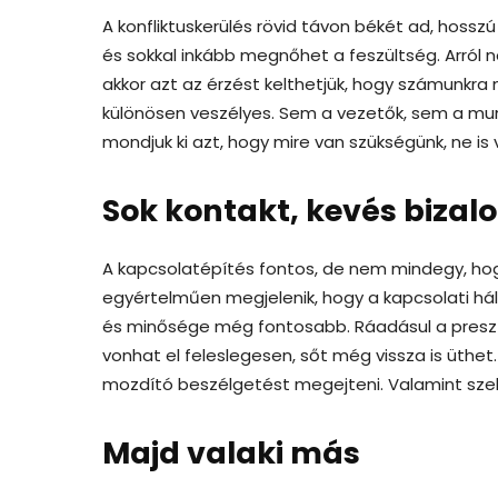
A konfliktuskerülés rövid távon békét ad, hoss
és sokkal inkább megnőhet a feszültség. Arról 
akkor azt az érzést kelthetjük, hogy számunkra 
különösen veszélyes. Sem a vezetők, sem a mu
mondjuk ki azt, hogy mire van szükségünk, ne is v
Sok kontakt, kevés bizal
A kapcsolatépítés fontos, de nem mindegy, hog
egyértelműen megjelenik, hogy a kapcsolati hál
és minősége még fontosabb. Ráadásul a presztí
vonhat el feleslegesen, sőt még vissza is üthet
mozdító beszélgetést megejteni. Valamint szelek
Majd valaki más