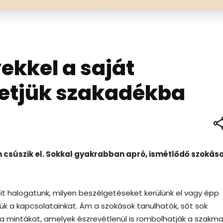
ekkel a saját
zetjük szakadékba
n csúszik el. Sokkal gyakrabban apró, ismétlődő szokás
mit halogatunk, milyen beszélgetéseket kerülünk el vagy épp
jük a kapcsolatainkat. Ám a szokások tanulhatók, sőt sok
 a mintákat, amelyek észrevétlenül is rombolhatják a szakma