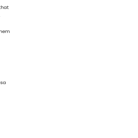
that
,
 nem
usa