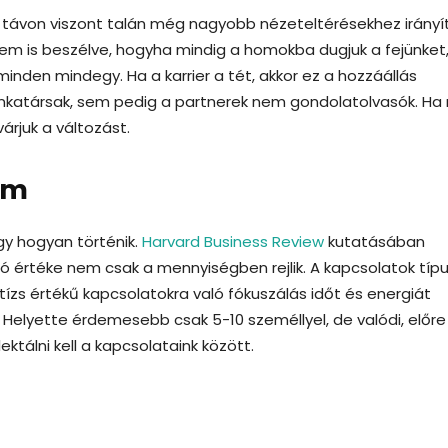
zú távon viszont talán még nagyobb nézeteltérésekhez irányí
nem is beszélve, hogyha mindig a homokba dugjuk a fejünket
minden mindegy. Ha a karrier a tét, akkor ez a hozzáállás
nkatársak, sem pedig a partnerek nem gondolatolvasók. Ha
árjuk a változást.
om
y hogyan történik.
Harvard Business Review
kutatásában
ó értéke nem csak a mennyiségben rejlik. A kapcsolatok típ
zs értékű kapcsolatokra való fókuszálás időt és energiát
. Helyette érdemesebb csak 5-10 személlyel, de valódi, előre
tálni kell a kapcsolataink között.