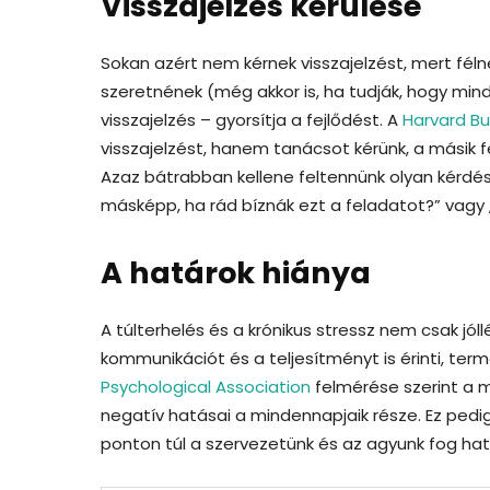
Visszajelzés kerülése
Sokan azért nem kérnek visszajelzést, mert félnek
szeretnének (még akkor is, ha tudják, hogy minde
visszajelzés – gyorsítja a fejlődést. A
Harvard Bu
visszajelzést, hanem tanácsot kérünk, a másik f
Azaz bátrabban kellene feltennünk olyan kérdése
másképp, ha rád bíznák ezt a feladatot?” vagy 
A határok hiánya
A túlterhelés és a krónikus stressz nem csak jól
kommunikációt és a teljesítményt is érinti, te
Psychological Association
felmérése szerint a m
negatív hatásai a mindennapjaik része. Ez ped
ponton túl a szervezetünk és az agyunk fog hat