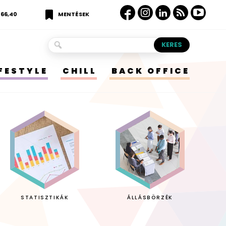
366,40
MENTÉSEK
IFESTYLE
CHILL
BACK OFFICE
STATISZTIKÁK
ÁLLÁSBÖRZÉK