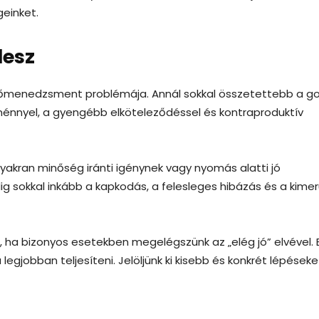
geinket.
lesz
dőmenedzsment problémája. Annál sokkal összetettebb a go
énnyel, a gyengébb elköteleződéssel és kontraproduktív
akran minőség iránti igénynek vagy nyomás alatti jó
g sokkal inkább a kapkodás, a felesleges hibázás és a kimer
ha bizonyos esetekben megelégszünk az „elég jó” elvével. El
egjobban teljesíteni. Jelöljünk ki kisebb és konkrét lépéseke