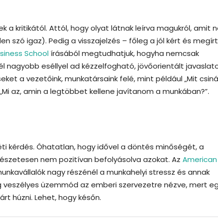
 a kritikától. Attól, hogy olyat látnak leírva magukról, amit
n szó igaz). Pedig a visszajelzés – főleg a jól kért és megírt
siness School
írásából megtudhatjuk, hogyha nemcsak
él nagyobb eséllyel ad kézzelfogható, jövőorientált javaslat
ket a vezetőink, munkatársaink felé, mint például „Mit csiná
„Mi az, amin a legtöbbet kellene javítanom a munkában?”.
léti kérdés. Óhatatlan, hogy idővel a döntés minőségét, a
rmészetesen nem pozitívan befolyásolva azokat. Az
American
unkavállalók nagy részénél a munkahelyi stressz és annak
ig veszélyes üzemmód az emberi szervezetre nézve, mert e
árt húzni. Lehet, hogy későn.