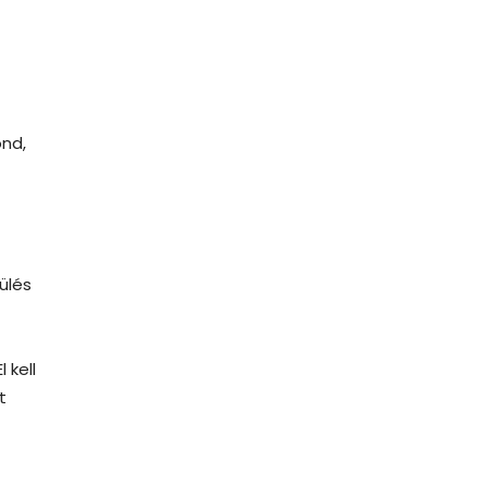
nd,
ülés
 kell
t