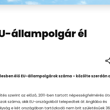
U-állampolgár él
alesben élő EU-állampolgárok száma – közölte szerdán a
ítés szerint az előző, 2011-ben tartott népességfelmérés ót
nőtt azok száma, akik EU-országokból telepedtek át Angliába és
rályság e két országában tartózkodó nem brit születésűek 36