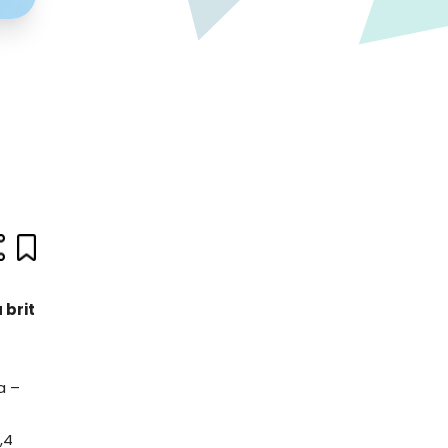
 brit
a –
,4