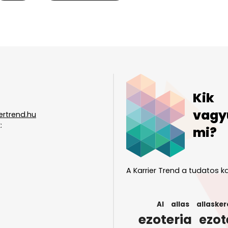
Kik
vagy
ertrend.hu
:
mi?
A Karrier Trend a tudatos ka
AI
allas
allasker
ezoteria
ezot