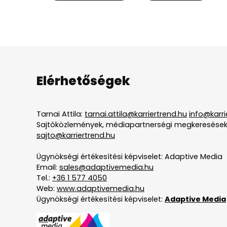
Elérhetőségek
Tarnai Attila:
tarnai.attila@karriertrend.hu
info@karri
Sajtóközlemények, médiapartnerségi megkeresések
sajto@karriertrend.hu
Ügynökségi értékesítési képviselet: Adaptive Media
Email:
sales@adaptivemedia.hu
Tel.:
+36 1 577 4050
Web:
www.adaptivemedia.hu
Ügynökségi értékesítési képviselet:
Adaptive Media