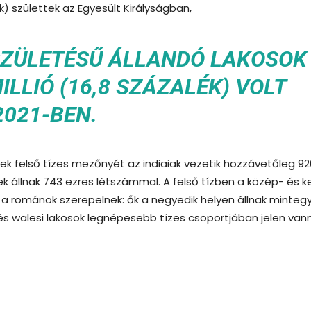
ék) születtek az Egyesült Királyságban,
 SZÜLETÉSŰ ÁLLANDÓ LAKOSOK
LLIÓ (16,8 SZÁZALÉK) VOLT
2021-BEN.
ek felső tízes mezőnyét az indiaiak vezetik hozzávetőleg 92
k állnak 743 ezres létszámmal. A felső tízben a közép- és k
 a románok szerepelnek: ők a negyedik helyen állnak minteg
i és walesi lakosok legnépesebb tízes csoportjában jelen van