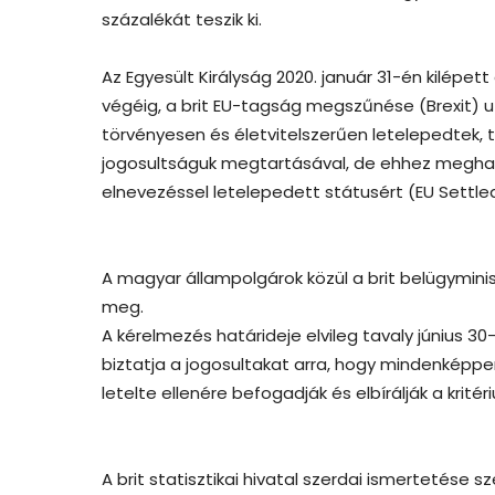
százalékát teszik ki.
Az Egyesült Királyság 2020. január 31-én kilépet
végéig, a brit EU-tagság megszűnése (Brexit) u
törvényesen és életvitelszerűen letelepedtek
jogosultságuk megtartásával, de ehhez meghatá
elnevezéssel letelepedett státusért (EU Settled
A magyar állampolgárok közül a brit belügymini
meg.
A kérelmezés határideje elvileg tavaly június 3
biztatja a jogosultakat arra, hogy mindenképp
letelte ellenére befogadják és elbírálják a krit
A brit statisztikai hivatal szerdai ismertetése 