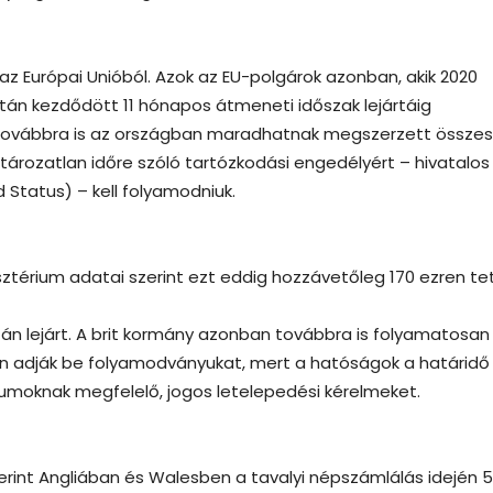
t az Európai Unióból. Azok az EU-polgárok azonban, akik 2020
tán kezdődött 11 hónapos átmeneti időszak lejártáig
, továbbra is az országban maradhatnak megszerzett összes
rozatlan időre szóló tartózkodási engedélyért – hivatalos 
 Status) – kell folyamodniuk.
sztérium adatai szerint ezt eddig hozzávetőleg 170 ezren te
0-án lejárt. A brit kormány azonban továbbra is folyamatosan
en adják be folyamodványukat, mert a hatóságok a határidő
ériumoknak megfelelő, jogos letelepedési kérelmeket.
szerint Angliában és Walesben a tavalyi népszámlálás idején 5