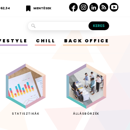
362,34
MENTÉSEK
IFESTYLE
CHILL
BACK OFFICE
STATISZTIKÁK
ÁLLÁSBÖRZÉK