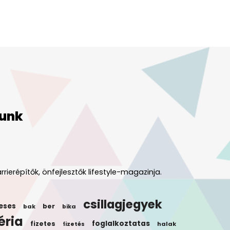
unk
rrierépítők, önfejlesztők lifestyle-magazinja.
csillagjegyek
eses
ber
bak
bika
éria
foglalkoztatas
fizetes
halak
fizetés