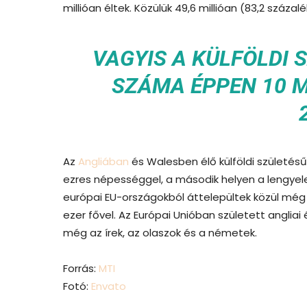
millióan éltek. Közülük 49,6 millióan (83,2 százal
VAGYIS A KÜLFÖLDI
SZÁMA ÉPPEN 10 MI
Az
Angliában
és Walesben élő külföldi születésű
ezres népességgel, a második helyen a lengyele
európai EU-országokból áttelepültek közül még
ezer fővel. Az Európai Unióban született anglia
még az írek, az olaszok és a németek.
Forrás:
MTI
Fotó:
Envato