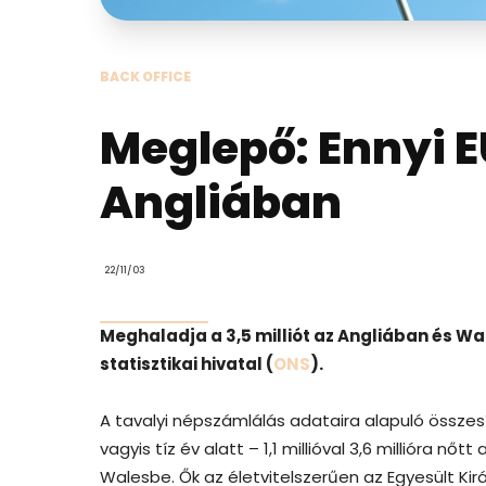
BACK OFFICE
Meglepő: Ennyi E
Angliában
22/11/03
Meghaladja a 3,5 milliót az Angliában és W
statisztikai hivatal (
ONS
).
A tavalyi népszámlálás adataira alapuló összes
vagyis tíz év alatt – 1,1 millióval 3,6 millióra 
Walesbe. Ők az életvitelszerűen az Egyesült Ki