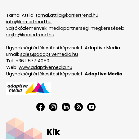
Tarnai Attila:
tarnai.attila@karriertrend.hu
info@karriertrend.hu
Sajtóközlemények, médiapartnerségi megkeresések:
sajto@karriertrend.hu
Ügynökségi értékesítési képviselet: Adaptive Media
Email:
sales@adaptivemedia.hu
Tel.:
+36 1 577 4050
Web:
www.adaptivemedia.hu
Ügynökségi értékesítési képviselet:
Adaptive Media
Kik