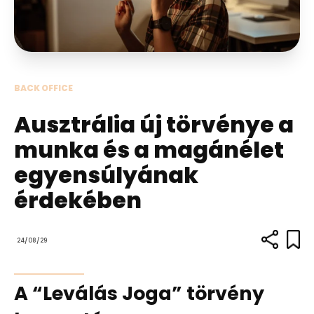
BACK OFFICE
Ausztrália új törvénye a
munka és a magánélet
egyensúlyának
érdekében
24/08/29
A “Leválás Joga” törvény