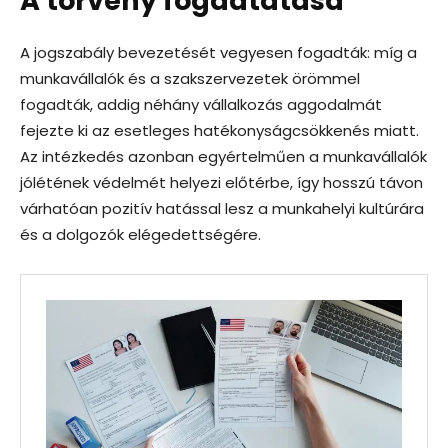
A törvény fogadtatása
A jogszabály bevezetését vegyesen fogadták: míg a
munkavállalók és a szakszervezetek örömmel
fogadták, addig néhány vállalkozás aggodalmát
fejezte ki az esetleges hatékonyságcsökkenés miatt.
Az intézkedés azonban egyértelműen a munkavállalók
jólétének védelmét helyezi előtérbe, így hosszú távon
várhatóan pozitív hatással lesz a munkahelyi kultúrára
és a dolgozók elégedettségére.