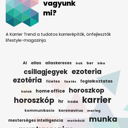
vagyunk
mi?
A Karrier Trend a tudatos karrierépítők, önfejlesztők
lifestyle-magazinja.
AI
allas
allaskereses
ber
bak
bika
ezoteria
csillagjegyek
ezotéria
foglalkoztatas
fizetes
fizetés
horoszkop
home office
halak
karrier
horoszkóp
hr
iroda
koronavirus
kommunikacio
merleg
munka
mesterséges intelligencia
motiváció