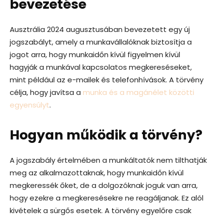
bevezetése
Ausztrália 2024 augusztusában bevezetett egy új
jogszabályt, amely a munkavállalóknak biztosítja a
jogot arra, hogy munkaidőn kívül figyelmen kívül
hagyják a munkával kapcsolatos megkereséseket,
mint például az e-mailek és telefonhívások. A törvény
célja, hogy javítsa a
munka és a magánélet közötti
egyensúlyt
.
Hogyan működik a törvény?
A jogszabály értelmében a munkáltatók nem tilthatják
meg az alkalmazottaknak, hogy munkaidőn kívül
megkeressék őket, de a dolgozóknak joguk van arra,
hogy ezekre a megkeresésekre ne reagáljanak. Ez alól
kivételek a sürgős esetek. A törvény egyelőre csak