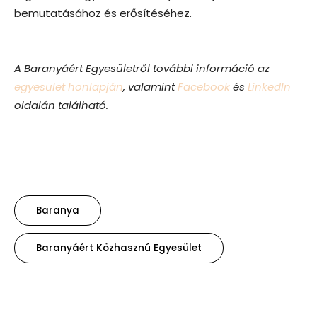
bemutatásához és erősítéséhez.
A Baranyáért Egyesületről további információ az
egyesület honlapján
, valamint
Facebook
és
LinkedIn
oldalán található.
Baranya
Baranyáért Közhasznú Egyesület