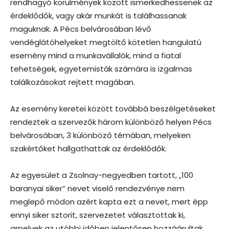
rendhagyó körülmények között ismerkedhessenek az
érdeklődők, vagy akár munkát is találhassanak
maguknak. A Pécs belvárosában lévő
vendéglátóhelyeket megtöltő kötetlen hangulatú
esemény mind a munkavállalók, mind a fiatal
tehetségek, egyetemisták számára is izgalmas
találkozásokat rejtett magában.
Az esemény keretei között továbbá beszélgetéseket
rendeztek a szervezők három különböző helyen Pécs
belvárosában, 3 különböző témában, melyeken
szakértőket hallgathattak az érdeklődők.
Az egyesület a Zsolnay-negyedben tartott, „100
baranyai siker” nevet viselő rendezvénye nem
meglepő módon azért kapta ezt a nevet, mert épp
ennyi siker sztorit, szervezetet választottak ki,
amelyek az utóbbi időben jelentősen hozzáárultak