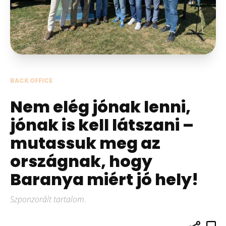
BACK OFFICE
Nem elég jónak lenni,
jónak is kell látszani –
mutassuk meg az
országnak, hogy
Baranya miért jó hely!
Szponzorált tartalom.