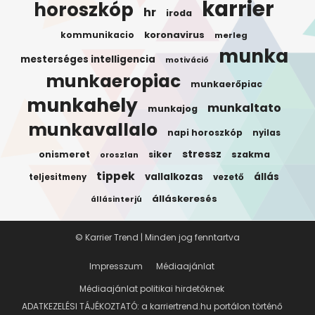
karrier
horoszkóp
hr
iroda
koronavirus
kommunikacio
merleg
munka
mesterséges intelligencia
motiváció
munkaeropiac
munkaerőpiac
munkahely
munkaltato
munkajog
munkavallalo
napi horoszkóp
nyilas
stressz
onismeret
siker
szakma
oroszlan
tippek
vallalkozas
állás
teljesitmeny
vezető
álláskeresés
állásinterjú
© Karrier Trend | Minden jog fenntartva
Impresszum
Médiaajánlat
Médiaajánlat politikai hirdetőknek
ADATKEZELÉSI TÁJÉKOZTATÓ: a karriertrend.hu portálon történő