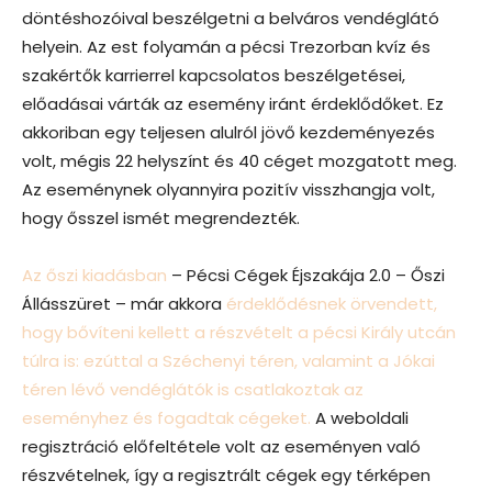
döntéshozóival beszélgetni a belváros vendéglátó
helyein. Az est folyamán a pécsi Trezorban kvíz és
szakértők karrierrel kapcsolatos beszélgetései,
előadásai várták az esemény iránt érdeklődőket. Ez
akkoriban egy teljesen alulról jövő kezdeményezés
volt, mégis 22 helyszínt és 40 céget mozgatott meg.
Az eseménynek olyannyira pozitív visszhangja volt,
hogy ősszel ismét megrendezték.
Az őszi kiadásban
– Pécsi Cégek Éjszakája 2.0 – Őszi
Állásszüret – már akkora
érdeklődésnek örvendett,
hogy bővíteni kellett a részvételt a pécsi Király utcán
túlra is: ezúttal a Széchenyi téren, valamint a Jókai
téren lévő vendéglátók is csatlakoztak az
eseményhez és fogadtak cégeket.
A weboldali
regisztráció előfeltétele volt az eseményen való
részvételnek, így a regisztrált cégek egy térképen