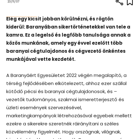
23/11/07
Elég egy kicsit jobban körülnézni, és rögtön
kiderül: Baranyában sikertörténetekkel van tele a
kamra. Ez a legelső és legfőbb tanulsága annak a
közös munkának, amely egy évvel ezelőtt több
baranyai cégtulajdonos és cégvezető önkéntes
munkájával vette kezdetét.
A Baranyáért Egyesületet 2022 végén megalapító, a
térség fejlődésében elkötelezett, ahhoz ezer szállal
kötődő pécsi és baranyai cégtulajdonosok, és –
vezetők tudományos, szakmai ismeretterjesztő és
üzleti események szervezésével,
marketingkampányok létrehozásával egyebek mellett
ezekre a sikerekre szeretnék ráirányítani a széles
közvélemény figyelmét. Hogy országnak, világnak,