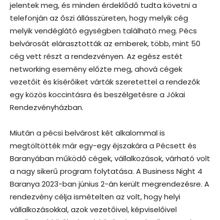
jelentek meg, és minden érdeklődő tudta követni a
telefonján az őszi állásszüreten, hogy melyik cég
melyik vendéglátó egységben található meg. Pécs
belvárosát elárasztották az emberek, több, mint 50
cég vett részt a rendezvényen. Az egész estét
networking esemény előzte meg, ahová cégek
vezetőit és kísérőiket várták szeretettel a rendezők
egy közös koccintásra és beszélgetésre a Jókai
Rendezvényházban.
Miután a pécsi belvárost két alkalommal is
megtöltötték már egy-egy éjszakára a Pécsett és
Baranyában működő cégek, vállalkozások, várható volt
a nagy sikerű program folytatása. A Business Night 4
Baranya 2023-ban június 2-án került megrendezésre. A
rendezvény célja ismételten az volt, hogy helyi
vállalkozásokkal, azok vezetőivel, képviselőivel