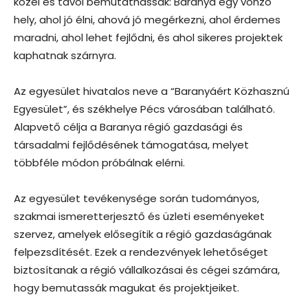
közel és távol bemutathassák: Baranya egy vonzó
hely, ahol jó élni, ahová jó megérkezni, ahol érdemes
maradni, ahol lehet fejlődni, és ahol sikeres projektek
kaphatnak szárnyra.
Az egyesület hivatalos neve a “Baranyáért Közhasznú
Egyesület”, és székhelye Pécs városában található.
Alapvető célja a Baranya régió gazdasági és
társadalmi fejlődésének támogatása, melyet
többféle módon próbálnak elérni.
Az egyesület tevékenysége során tudományos,
szakmai ismeretterjesztő és üzleti eseményeket
szervez, amelyek elősegítik a régió gazdaságának
felpezsdítését. Ezek a rendezvények lehetőséget
biztosítanak a régió vállalkozásai és cégei számára,
hogy bemutassák magukat és projektjeiket.