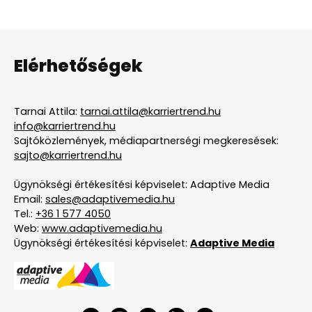
Elérhetőségek
Tarnai Attila:
tarnai.attila@karriertrend.hu
info@karriertrend.hu
Sajtóközlemények, médiapartnerségi megkeresések:
sajto@karriertrend.hu
Ügynökségi értékesítési képviselet: Adaptive Media
Email:
sales@adaptivemedia.hu
Tel.:
+36 1 577 4050
Web:
www.adaptivemedia.hu
Ügynökségi értékesítési képviselet:
Adaptive Media