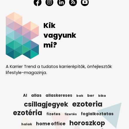
Kik
vagyunk
mi?
A Karrier Trend a tudatos karrierépítők, önfejlesztők
lifestyle-magazinja.
AI
allas
allaskereses
ber
bak
bika
ezoteria
csillagjegyek
ezotéria
foglalkoztatas
fizetes
fizetés
horoszkop
home office
halak