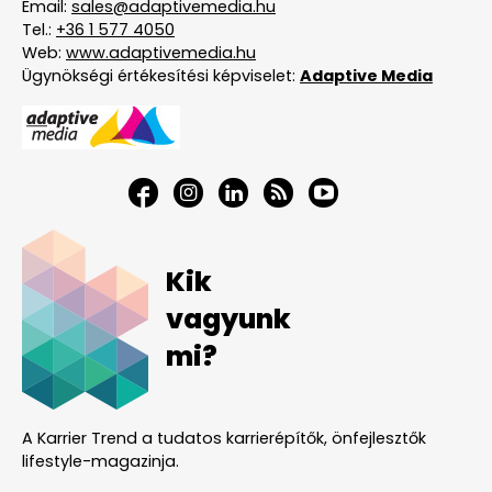
Email:
sales@adaptivemedia.hu
Tel.:
+36 1 577 4050
Web:
www.adaptivemedia.hu
Ügynökségi értékesítési képviselet:
Adaptive Media
Kik
vagyunk
mi?
A Karrier Trend a tudatos karrierépítők, önfejlesztők
lifestyle-magazinja.