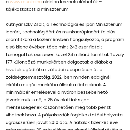
a
www.munka.hu
oldalon lesznek elérhetők –
tájékoztatott a minisztérium.
Kutnyánszky Zsolt, a Technológiai és Ipari Minisztérium
iparért, technológiáért és munkaerőpiacért felelős
államtitkára a közleményben hangsúlyozta, a program
első kilenc évében több mint 242 ezer fiatalt
támogattak összesen közel 24 milliárd forinttal. Tavaly
177 különböző munkakörben dolgoztak a diákok a
hivatalsegédtől a szállodai recepcióson át a
zöldségtermesztőig. 2022-ben minden eddiginél
inkább megéri munkába állniuk a fiataloknak. A
minimálbér emelésével a nyáron bezsebelhető
jövedelmük is nő, a 25 év alattiak szja-
mentességének köszönhetően még több pénzt
vihetnek haza. A pályakezdők foglalkoztatási helyzete
ugrásszerűen javult 2010 óta. A fiatalok tizenkét éve
még mintegy 30 százalékos munkanélküliségi rátája a