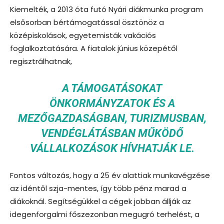
Kiemelték, a 2013 óta futó Nyári diákmunka program
elsősorban bértámogatással ösztönöz a
középiskolások, egyetemisták vakációs
foglalkoztatására. A fiatalok június közepétől
regisztrálhatnak,
A TÁMOGATÁSOKAT
ÖNKORMÁNYZATOK ÉS A
MEZŐGAZDASÁGBAN, TURIZMUSBAN,
VENDÉGLÁTÁSBAN MŰKÖDŐ
VÁLLALKOZÁSOK HÍVHATJÁK LE.
Fontos változás, hogy a 25 év alattiak munkavégzése
az idéntől szja-mentes, így több pénz marad a
diákoknál. Segítségükkel a cégek jobban állják az
idegenforgalmi főszezonban megugró terhelést, a