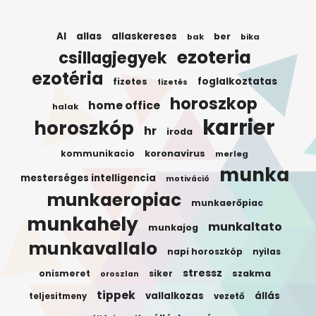
AI
allas
allaskereses
ber
bak
bika
ezoteria
csillagjegyek
ezotéria
foglalkoztatas
fizetes
fizetés
horoszkop
home office
halak
karrier
horoszkóp
hr
iroda
koronavirus
kommunikacio
merleg
munka
mesterséges intelligencia
motiváció
munkaeropiac
munkaerőpiac
munkahely
munkaltato
munkajog
munkavallalo
napi horoszkóp
nyilas
stressz
onismeret
siker
szakma
oroszlan
tippek
vallalkozas
állás
teljesitmeny
vezető