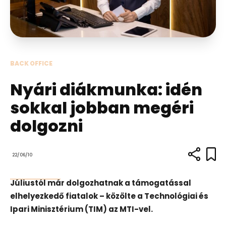
BACK OFFICE
Nyári diákmunka: idén
sokkal jobban megéri
dolgozni
22/06/10
Júliustól már dolgozhatnak a támogatással
elhelyezkedő fiatalok – közölte a Technológiai és
Ipari Minisztérium (TIM) az MTI-vel.