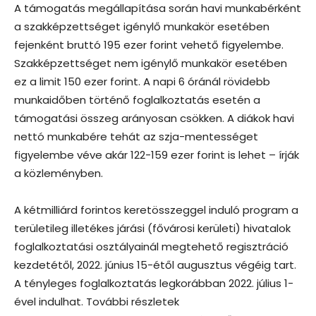
A támogatás megállapítása során havi munkabérként
a szakképzettséget igénylő munkakör esetében
fejenként bruttó 195 ezer forint vehető figyelembe.
Szakképzettséget nem igénylő munkakör esetében
ez a limit 150 ezer forint. A napi 6 óránál rövidebb
munkaidőben történő foglalkoztatás esetén a
támogatási összeg arányosan csökken. A diákok havi
nettó munkabére tehát az szja-mentességet
figyelembe véve akár 122-159 ezer forint is lehet – írják
a közleményben.
A kétmilliárd forintos keretösszeggel induló program a
területileg illetékes járási (fővárosi kerületi) hivatalok
foglalkoztatási osztályainál megtehető regisztráció
kezdetétől, 2022. június 15-étől augusztus végéig tart.
A tényleges foglalkoztatás legkorábban 2022. július 1-
ével indulhat. További részletek