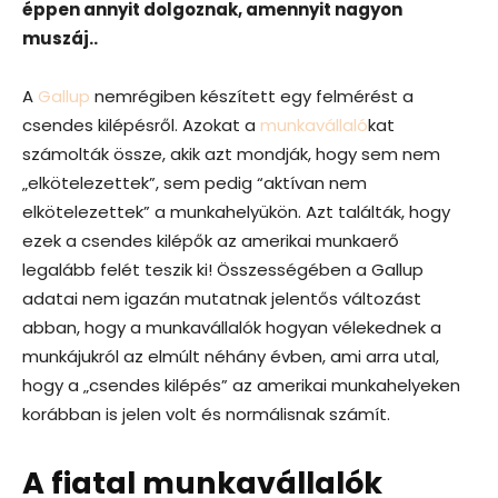
éppen annyit dolgoznak, amennyit nagyon
muszáj..
A
Gallup
nemrégiben készített egy felmérést a
csendes kilépésről. Azokat a
munkavállaló
kat
számolták össze, akik azt mondják, hogy sem nem
„elkötelezettek”, sem pedig “aktívan nem
elkötelezettek” a munkahelyükön. Azt találták, hogy
ezek a csendes kilépők az amerikai munkaerő
legalább felét teszik ki! Összességében a Gallup
adatai nem igazán mutatnak jelentős változást
abban, hogy a munkavállalók hogyan vélekednek a
munkájukról az elmúlt néhány évben, ami arra utal,
hogy a „csendes kilépés” az amerikai munkahelyeken
korábban is jelen volt és normálisnak számít.
A fiatal munkavállalók