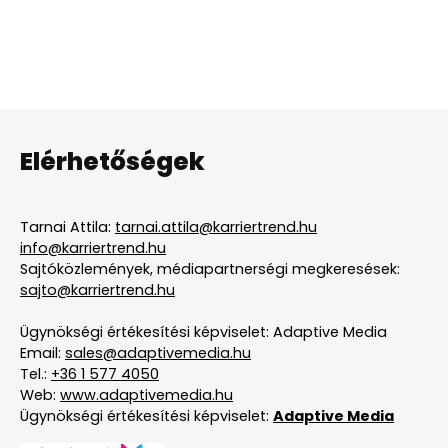
Elérhetőségek
Tarnai Attila:
tarnai.attila@karriertrend.hu
info@karriertrend.hu
Sajtóközlemények, médiapartnerségi megkeresések:
sajto@karriertrend.hu
Ügynökségi értékesítési képviselet: Adaptive Media
Email:
sales@adaptivemedia.hu
Tel.:
+36 1 577 4050
Web:
www.adaptivemedia.hu
Ügynökségi értékesítési képviselet:
Adaptive Media