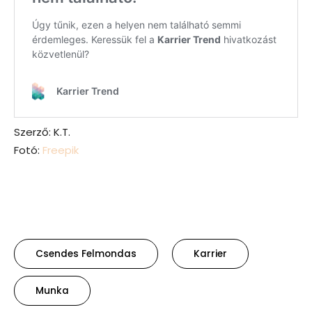
Szerző: K.T.
Fotó:
Freepik
Csendes Felmondas
Karrier
Munka