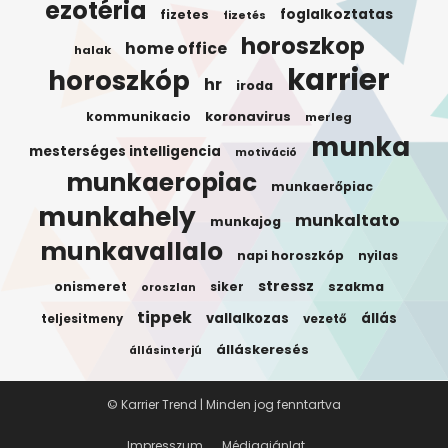
ezotéria
foglalkoztatas
fizetes
fizetés
horoszkop
home office
halak
karrier
horoszkóp
hr
iroda
koronavirus
kommunikacio
merleg
munka
mesterséges intelligencia
motiváció
munkaeropiac
munkaerőpiac
munkahely
munkaltato
munkajog
munkavallalo
napi horoszkóp
nyilas
stressz
onismeret
siker
szakma
oroszlan
tippek
vallalkozas
állás
teljesitmeny
vezető
álláskeresés
állásinterjú
© Karrier Trend | Minden jog fenntartva
Impresszum
Médiaajánlat