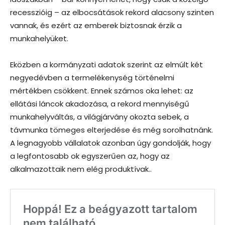
recesszióig – az elbocsátások rekord alacsony szinten
vannak, és ezért az emberek biztosnak érzik a
munkahelyüket.
Eközben a kormányzati adatok szerint az elmúlt két
negyedévben a termelékenység történelmi
mértékben csökkent. Ennek számos oka lehet: az
ellátási láncok akadozása, a rekord mennyiségű
munkahelyváltás, a világjárvány okozta sebek, a
távmunka tömeges elterjedése és még sorolhatnánk.
A legnagyobb vállalatok azonban úgy gondolják, hogy
a legfontosabb ok egyszerűen az, hogy az
alkalmazottaik nem elég produktívak..