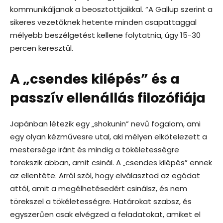
kommunikáljanak a beosztottjaikkal. “A Gallup szerint a
sikeres vezetőknek hetente minden csapattaggal
mélyebb beszélgetést kellene folytatnia, úgy 15-30
percen keresztül.
A „csendes kilépés” és a
passzív ellenállás filozófiája
Japánban létezik egy „shokunin” nevű fogalom, ami
egy olyan kézművesre utal, aki mélyen elkötelezett a
mestersége iránt és mindig a tökéletességre
törekszik abban, amit csinál. A „csendes kilépés” ennek
az ellentéte. Arról szól, hogy elválasztod az egódat
attól, amit a megélhetésedért csinálsz, és nem
törekszel a tökéletességre. Határokat szabsz, és
egyszerűen csak elvégzed a feladatokat, amiket el