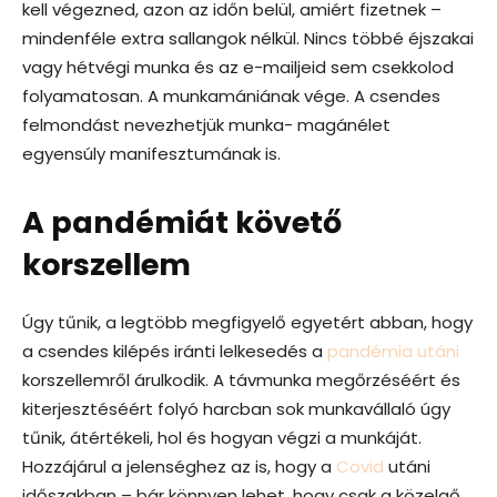
kell végezned, azon az időn belül, amiért fizetnek –
mindenféle extra sallangok nélkül. Nincs többé éjszakai
vagy hétvégi munka és az e-mailjeid sem csekkolod
folyamatosan. A munkamániának vége. A csendes
felmondást nevezhetjük munka- magánélet
egyensúly manifesztumának is.
A pandémiát követő
korszellem
Úgy tűnik, a legtöbb megfigyelő egyetért abban, hogy
a csendes kilépés iránti lelkesedés a
pandémia utáni
korszellemről árulkodik. A távmunka megőrzéséért és
kiterjesztéséért folyó harcban sok munkavállaló úgy
tűnik, átértékeli, hol és hogyan végzi a munkáját.
Hozzájárul a jelenséghez az is, hogy a
Covid
utáni
időszakban – bár könnyen lehet, hogy csak a közelgő