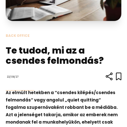
BACK OFFICE
Te tudod, mi az a
csendes felmondás?
22/09/27
Az elmúlt hetekben a “csendes kilépés/csendes
felmondás” vagy angolul „quiet quitting”
fogalma szupernóvaként robbant be a médiába.
Azt a jelenséget takarja, amikor az emberek nem
mondanak fel a munkahelyükön, ehelyett csak