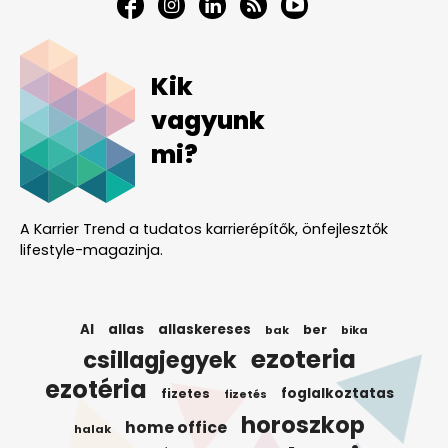
Kik
vagyunk
mi?
A Karrier Trend a tudatos karrierépítők, önfejlesztők
lifestyle-magazinja.
AI
allas
allaskereses
ber
bak
bika
ezoteria
csillagjegyek
ezotéria
foglalkoztatas
fizetes
fizetés
horoszkop
home office
halak