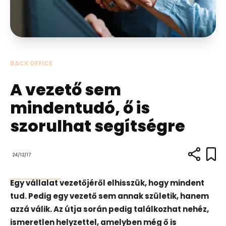
BACK OFFICE
A vezető sem
mindentudó, ő is
szorulhat segítségre
24/12/17
Egy vállalat vezetőjéről elhisszük, hogy mindent
tud. Pedig egy vezető sem annak születik, hanem
azzá válik. Az útja során pedig találkozhat nehéz,
ismeretlen helyzettel, amelyben még ő is