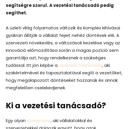
segítségre szorul.
A vezetési tanácsadó pedig
segíthet.
A üzleti világ folyamatos változik és komplex kihívásai
gyakran állítják a vállalat fejeit nehéz döntések elé. A
szervezeti növekedés, a változások kezelése vagy az
innováció előmozdítása során a magas pozíció sem
garantálja azt, hogy rendelkeznek a szükséges
tudással. Itt jön képbe a
vezetési tanácsadó
, aki
szakértelmével és tapasztalatával segíti a vezetőket,
hogy megalapozott döntéseket hozzanak és annak
megfelelően cselekedjenek.
Ki a vezetési tanácsadó?
Egy olyan
szakember
, aki vállalatokkal és
szervezetekkel dolgozik együtt, hogy azok