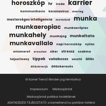
karrier
horoszkóp
hr
iroda
koronavirus
kommunikacio
merleg
munka
mesterséges intelligencia
motiváció
munkaeropiac
munkaerőpiac
munkahely
munkaltato
munkajog
munkavallalo
napi horoszkóp
nyilas
stressz
onismeret
siker
szakma
oroszlan
tippek
vallalkozas
állás
teljesitmeny
vezető
álláskeresés
állásinterjú
© Karrier Trend | Minden jog fenntartva
Impresszum
Médiaajánlat
Médiaajánlat politikai hirdetőknek
ADATKEZELÉSI TÁJÉKOZTATÓ: a karriertrend.hu portálon történő