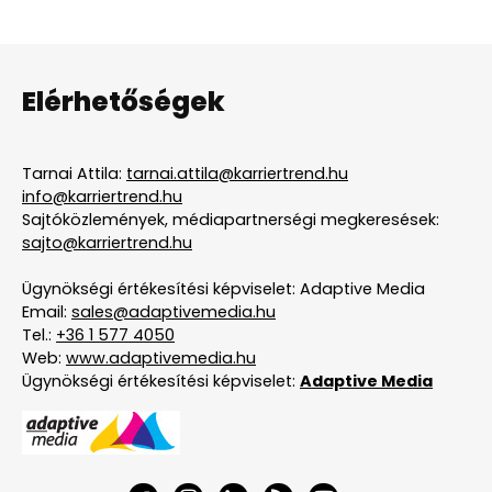
Elérhetőségek
Tarnai Attila:
tarnai.attila@karriertrend.hu
info@karriertrend.hu
Sajtóközlemények, médiapartnerségi megkeresések:
sajto@karriertrend.hu
Ügynökségi értékesítési képviselet: Adaptive Media
Email:
sales@adaptivemedia.hu
Tel.:
+36 1 577 4050
Web:
www.adaptivemedia.hu
Ügynökségi értékesítési képviselet:
Adaptive Media