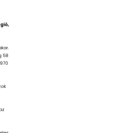
gió,
kar.
g 58
 970
zok
az
teles