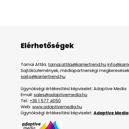
Elérhetőségek
Tarnai Attila:
tarnai.attila@karriertrend.hu
info@karri
Sajtóközlemények, médiapartnerségi megkeresések
sajto@karriertrend.hu
Ügynökségi értékesítési képviselet: Adaptive Media
Email:
sales@adaptivemedia.hu
Tel.:
+36 1 577 4050
Web:
www.adaptivemedia.hu
Ügynökségi értékesítési képviselet:
Adaptive Media