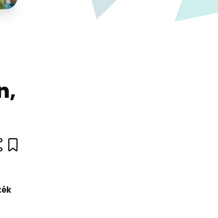
n,
ték