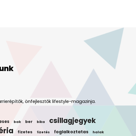
unk
rrierépítők, önfejlesztők lifestyle-magazinja.
csillagjegyek
eses
ber
bak
bika
éria
foglalkoztatas
fizetes
halak
fizetés