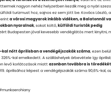
éttermek nagyon nehéz helyzetben kezdik meg a nyári szezo
földi turizmust hoz, sajnos ez sem jött be. Kovács László, a
erint
a városi magyarok inkább vidéken, a Balatonnál v
ágokban nyaralnak
, sokat költő,
külföldi turisták pedig
ezért Budapesten jóval kevesebb vendéglátós mert kinyitni, 
%-kal nőtt áprilisban a vendégéjszakák száma
, ezen belül
é 326%-kal emelkedett. A szálláshelyek árbevétele így április
ben levő korlátozások miatt
azonban továbbra is töredékét
2019. áprilisához képest a vendégéjszakák száma 90,6%-kal, a
 #munkaerohiany