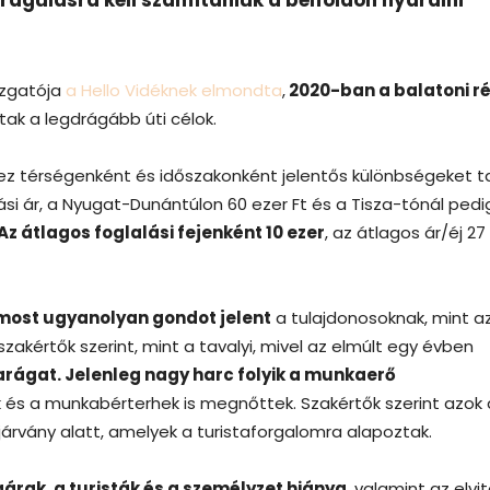
azgatója
a Hello Vidéknek elmondta
,
2020-ban a balatoni ré
tak a legdrágább úti célok.
 ez térségenként és időszakonként jelentős különbségeket ta
lási ár, a Nyugat-Dunántúlon 60 ezer Ft és a Tisza-tónál pedi
Az átlagos foglalási fejenként 10 ezer
, az átlagos ár/éj 27
 most ugyanolyan gondot jelent
a tulajdonosoknak, mint a
szakértők szerint, mint a tavalyi, mivel az elmúlt egy évben
arágat. Jelenleg nagy harc folyik a munkaerő
k és a munkabérterhek is megnőttek. Szakértők szerint azok 
rvány alatt, amelyek a turistaforgalomra alapoztak.
rak, a turisták és a személyzet hiánya
, valamint az elvi