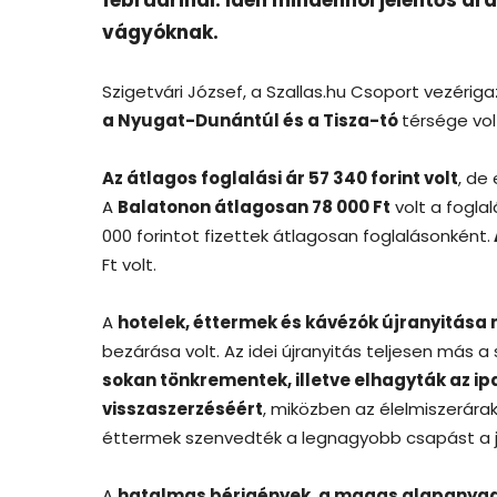
vágyóknak.
Szigetvári József, a Szallas.hu Csoport vezérig
a Nyugat-Dunántúl és a Tisza-tó
térsége vol
Az átlagos foglalási ár 57 340 forint volt
, de
A
Balatonon átlagosan 78 000 Ft
volt a fogla
000 forintot fizettek átlagosan foglalásonként.
Ft volt.
A
hotelek, éttermek és kávézók újranyitása
bezárása volt. Az idei újranyitás teljesen más a 
sokan tönkrementek, illetve elhagyták az ip
visszaszerzéséért
, miközben az élelmiszerára
éttermek szenvedték a legnagyobb csapást a já
A
hatalmas bérigények, a magas alapanyagá