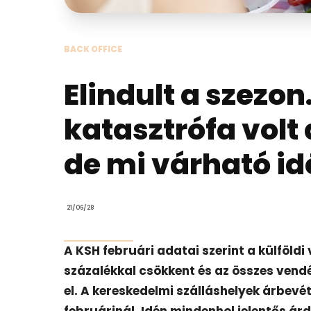
BACK OFFICE
Elindult a szezon
katasztrófa volt 
de mi várható id
21/06/28
A KSH februári adatai szerint a külföldi
százalékkal csökkent és az összes vendé
el. A kereskedelmi szálláshelyek árbevét
februárinál. Idén mindenhol jelentős ár