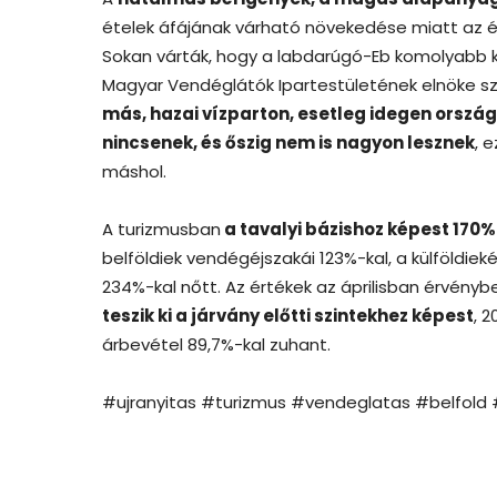
ételek áfájának várható növekedése miatt az 
Sokan várták, hogy a labdarúgó-Eb komolyabb kül
Magyar Vendéglátók Ipartestületének elnöke sz
más, hazai vízparton, esetleg idegen orsz
nincsenek, és őszig nem is nagyon lesznek
, 
máshol.
A turizmusban
a tavalyi bázishoz képest 170
belföldiek vendégéjszakái 123%-kal, a külföldiek
234%-kal nőtt. Az értékek az áprilisban érvény
teszik ki a járvány előtti szintekhez képest
, 
árbevétel 89,7%-kal zuhant.
#ujranyitas #turizmus #vendeglatas #belfold