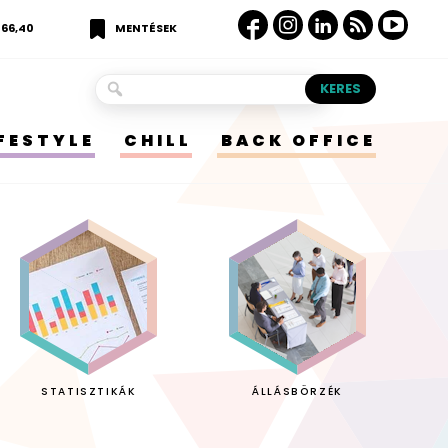
366,40
MENTÉSEK
IFESTYLE
CHILL
BACK OFFICE
STATISZTIKÁK
ÁLLÁSBÖRZÉK