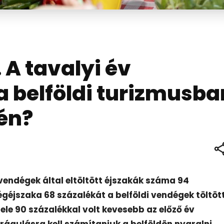
. A tavalyi év
a belföldi turizmusba
én?
 vendégek által eltöltött éjszakák száma 94
géjszaka 68 százalékát a belföldi vendégek töltöt
ele 90 százalékkal volt kevesebb az előző év
drágulásra kell számítaniuk a belföldön nyaralni