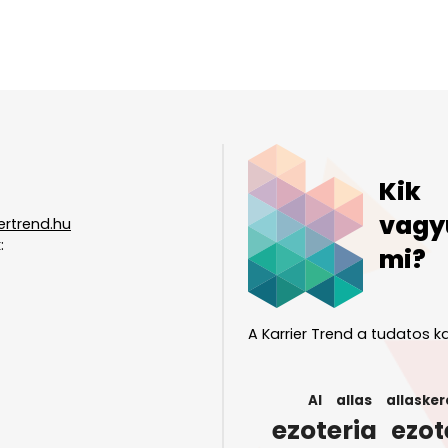
Kik
vagy
ertrend.hu
:
mi?
A Karrier Trend a tudatos ka
AI
allas
allasker
ezoteria
ezot