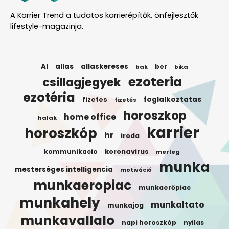
A Karrier Trend a tudatos karrierépítők, önfejlesztők
lifestyle-magazinja.
AI
allas
allaskereses
ber
bak
bika
ezoteria
csillagjegyek
ezotéria
foglalkoztatas
fizetes
fizetés
horoszkop
home office
halak
karrier
horoszkóp
hr
iroda
koronavirus
kommunikacio
merleg
munka
mesterséges intelligencia
motiváció
munkaeropiac
munkaerőpiac
munkahely
munkaltato
munkajog
munkavallalo
napi horoszkóp
nyilas