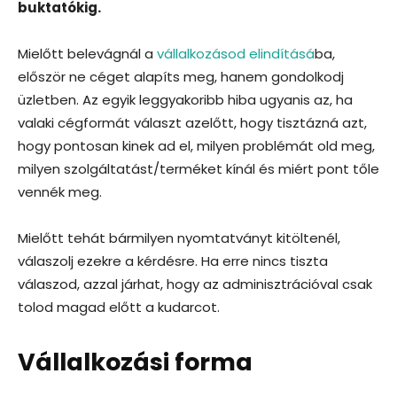
buktatókig.
Mielőtt belevágnál a
vállalkozásod elindításá
ba,
először ne céget alapíts meg, hanem gondolkodj
üzletben. Az egyik leggyakoribb hiba ugyanis az, ha
valaki cégformát választ azelőtt, hogy tisztázná azt,
hogy pontosan kinek ad el, milyen problémát old meg,
milyen szolgáltatást/terméket kínál és miért pont tőle
vennék meg.
Mielőtt tehát bármilyen nyomtatványt kitöltenél,
válaszolj ezekre a kérdésre. Ha erre nincs tiszta
válaszod, azzal járhat, hogy az adminisztrációval csak
tolod magad előtt a kudarcot.
Vállalkozási forma