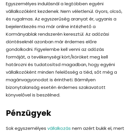
Egyszemélyes indulásnál a legtöbben egyéni
vállalkozóként kezdenek. Nem véletlenül. Gyors, olcsó,
és rugalmas. Az egyszerűség aranyat ér, ugyanis a
bejelentkezés ma már online intézhető a
Kormányablak rendszerén keresztül. Az adózási
döntéseknél azonban már érdemes előre
gondolkodni. Figyelembe kell venni az adózás
formáját, a tevékenységi kört/köröket meg kell
határozni és tudatosítsd magadban, hogy egyéni
vállalkozóként minden felelősség a tiéd, sőt még a
magánvagyonodat is érintheti. Bármilyen
bizonytalanság esetén érdemes szakavatott
könyvelővel is beszélned.
Pénzügyek
Sok egyszemélyes
vállalkozás
nem azért bukik el, mert