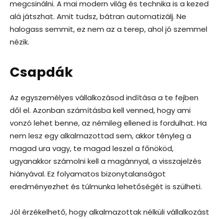
megcsinálni. A mai modern világ és technika is a kezed
alá játszhat. Amit tudsz, bátran automatizálj. Ne
halogass semmit, ez nem az a terep, ahol jó szemmel
nézik.
Csapdák
Az egyszemélyes vállalkozásod indítása a te fejben
dől el. Azonban számításba kell venned, hogy ami
vonzó lehet benne, az némileg ellened is fordulhat. Ha
nem lesz egy alkalmazottad sem, akkor tényleg a
magad ura vagy, te magad leszel a főnököd,
ugyanakkor számolni kell a magánnyal, a visszajelzés
hiányával. Ez folyamatos bizonytalanságot
eredményezhet és túlmunka lehetőségét is szülheti.
Jól érzékelhető, hogy alkalmazottak nélküli vállalkozást