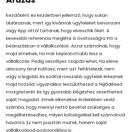
Kezdőként és kezdetben jellemző, hogy sokan
aluláraznak, mert így kívánnak ügyfeleket bevonzani
vagy épp attól tartanak, hogy elveszítik őket. A
kevesebb referencia megléte is óvatosságra inti a
beárazásban a vállalkozókat. Azzal számolnak, hogy
majd emelnek, ha már bejáratottabb lesz a
vállalkozás. Pedig veszélyes csapda lehet, ha eleve
alacsony árral indítasz, mert azt feltételezik, nem
vagy a legjobb és ezáltal rosszabb ügyfelek érkeznek
majd hozzád. Ugyanakkor leszűkítheted a fejlődésed
mozgásterét és így gyorsabb kiégéshez vezetheted
saját magadat. Ennek elkerülése érdekében vedd
számba, hogy mennyi nettó bevétel szükséges a
megélhetésedhez, milyen költségekkel kell számolnod
havonta. Ez nem pusztán matek, hanem saját
vállalkozásod pozicionálása is.