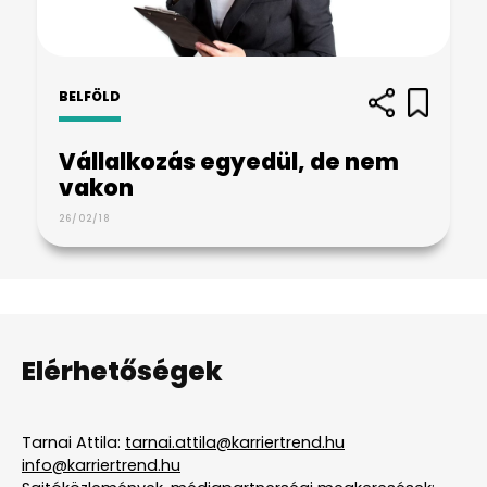
BELFÖLD
Vállalkozás egyedül, de nem
vakon
26/02/18
Elérhetőségek
Tarnai Attila:
tarnai.attila@karriertrend.hu
info@karriertrend.hu