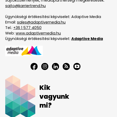
Sajtóközlemények, médiapartnerségi megkeresések:
sajto@karriertrend.hu
Ügynökségi értékesítési képviselet: Adaptive Media
Email:
sales@adaptivemedia.hu
Tel.:
+36 1 577 4050
Web:
www.adaptivemedia.hu
Ügynökségi értékesítési képviselet:
Adaptive Media
Kik
vagyunk
mi?