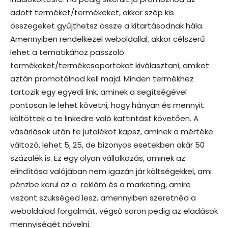
adott terméket/termékeket, akkor szép kis
összegeket gyűjthetsz össze a kitartásodnak hála.
Amennyiben rendelkezel weboldallal, akkor célszerű
lehet a tematikához passzoló
termékeket/termékcsoportokat kiválasztani, amiket
aztán promotálnod kell majd. Minden termékhez
tartozik egy egyedi link, aminek a segítségével
pontosan le lehet követni, hogy hányan és mennyit
költöttek a te linkedre való kattintást követően. A
vásárlások után te jutalékot kapsz, aminek a mértéke
változó, lehet 5, 25, de bizonyos esetekben akár 50
százalék is. Ez egy olyan vállalkozás, aminek az
elindítása valójában nem igazán jár költségekkel, ami
pénzbe kerül az a reklám és a marketing, amire
viszont szükséged lesz, amennyiben szeretnéd a
weboldalad forgalmát, végső soron pedig az eladások
mennyiségét növelni.