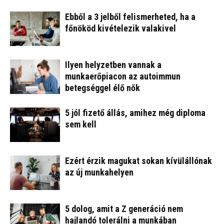
Ebből a 3 jelből felismerheted, ha a
főnököd kivételezik valakivel
Ilyen helyzetben vannak a
munkaerőpiacon az autoimmun
betegséggel élő nők
5 jól fizető állás, amihez még diploma
sem kell
Ezért érzik magukat sokan kívülállónak
az új munkahelyen
5 dolog, amit a Z generáció nem
hajlandó tolerálni a munkában