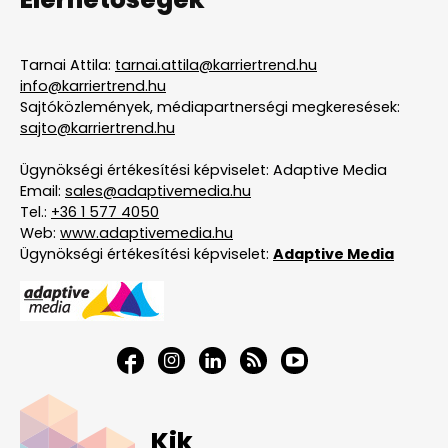
Tarnai Attila:
tarnai.attila@karriertrend.hu
info@karriertrend.hu
Sajtóközlemények, médiapartnerségi megkeresések:
sajto@karriertrend.hu
Ügynökségi értékesítési képviselet: Adaptive Media
Email:
sales@adaptivemedia.hu
Tel.:
+36 1 577 4050
Web:
www.adaptivemedia.hu
Ügynökségi értékesítési képviselet:
Adaptive Media
Kik