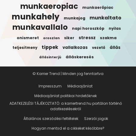
munkaeropiac
munkaerőpiac
munkahely
munkaltato
munkajog
munkavallalo
napi horoszkóp
nyilas
stressz
onismeret
siker
szakma
oroszlan
tippek
vallalkozas
állás
teljesitmeny
vezető
álláskeresés
állásinterjú
© Karrier Trend | Minden jog fenntartva
Impresszum
Médiaajánlat
Médiaajánlat politikai hirdetőknek
ADATKEZELÉSI TÁJÉKOZTATÓ: a karriertrend.hu portálon történő
adatkezelésekről
Általános szerződési feltételek
Szerzői jogok
Hogyan mentsd el a cikkeket későbbre?