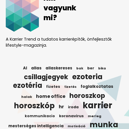
vagyunk
mi?
A Karrier Trend a tudatos karrierépítők, önfejlesztők
lifestyle-magazinja.
AI
allas
allaskereses
ber
bak
bika
ezoteria
csillagjegyek
ezotéria
foglalkoztatas
fizetes
fizetés
horoszkop
home office
halak
karrier
horoszkóp
hr
iroda
koronavirus
kommunikacio
merleg
munka
mesterséges intelligencia
motiváció