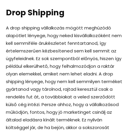
Drop Shipping
A drop shipping vállalkozás mögött meghúzódó
alapötlet lényege, hogy neked kisvállalkozóként nem
kell semmiféle árukészletet fenntartanod, így
értelemszerűen kézbesítened sem kell semmit az
ügyfeleidnek. Ez sok szempontból előnyös, hiszen így
például elkerülhető, hogy felhalmozódjon a raktár
olyan elemekkel, amiket nem lehet eladni. A drop
shipping lényege, hogy nem kell semmilyen terméket
gyártanod vagy tárolnod, rajtad keresztül csak a
rendelés fut át, a továbbiakat a veled szerződött
külső cég intézi. Persze ahhoz, hogy a vállalkozásod
működjön, fontos, hogy jó marketinget csinálj az
általad eladásra kínált terméknek. Ez nyilván
költséggel jár, de ha bejön, akkor a sokszorosát