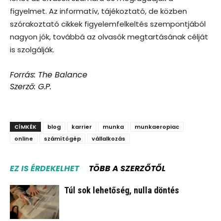
figyelmet. Az informatív, tájékoztató, de közben
szórakoztató cikkek figyelemfelkeltés szempontjából
nagyon jók, továbbá az olvasók megtartásának célját
is szolgálják.
Forrás:
The Balance
Szerző: G.P.
CÍMKÉK
blog
karrier
munka
munkaeropiac
online
számítógép
vállalkozás
EZ IS ÉRDEKELHET
TÖBB A SZERZŐTŐL
Túl sok lehetőség, nulla döntés