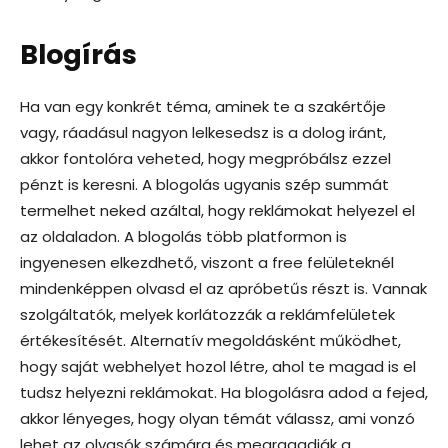
Blogírás
Ha van egy konkrét téma, aminek te a szakértője
vagy, ráadásul nagyon lelkesedsz is a dolog iránt,
akkor fontolóra veheted, hogy megpróbálsz ezzel
pénzt is keresni. A blogolás ugyanis szép summát
termelhet neked azáltal, hogy reklámokat helyezel el
az oldaladon. A blogolás több platformon is
ingyenesen elkezdhető, viszont a free felületeknél
mindenképpen olvasd el az apróbetűs részt is. Vannak
szolgáltatók, melyek korlátozzák a reklámfelületek
értékesítését. Alternatív megoldásként működhet,
hogy saját webhelyet hozol létre, ahol te magad is el
tudsz helyezni reklámokat. Ha blogolásra adod a fejed,
akkor lényeges, hogy olyan témát válassz, ami vonzó
lehet az olvasók számára és megragadják a