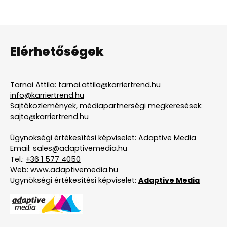
Elérhetőségek
Tarnai Attila:
tarnai.attila@karriertrend.hu
info@karriertrend.hu
Sajtóközlemények, médiapartnerségi megkeresések:
sajto@karriertrend.hu
Ügynökségi értékesítési képviselet: Adaptive Media
Email:
sales@adaptivemedia.hu
Tel.:
+36 1 577 4050
Web:
www.adaptivemedia.hu
Ügynökségi értékesítési képviselet:
Adaptive Media