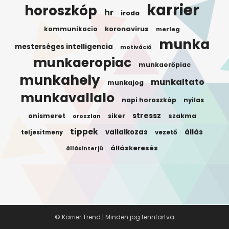
karrier
horoszkóp
hr
iroda
koronavirus
kommunikacio
merleg
munka
mesterséges intelligencia
motiváció
munkaeropiac
munkaerőpiac
munkahely
munkaltato
munkajog
munkavallalo
napi horoszkóp
nyilas
stressz
onismeret
siker
szakma
oroszlan
tippek
vallalkozas
állás
teljesitmeny
vezető
álláskeresés
állásinterjú
© Karrier Trend | Minden jog fenntartva