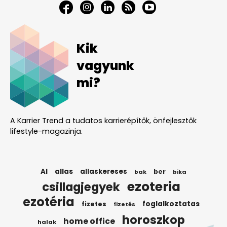
Kik
vagyunk
mi?
A Karrier Trend a tudatos karrierépítők, önfejlesztők
lifestyle-magazinja.
AI
allas
allaskereses
ber
bak
bika
ezoteria
csillagjegyek
ezotéria
foglalkoztatas
fizetes
fizetés
horoszkop
home office
halak