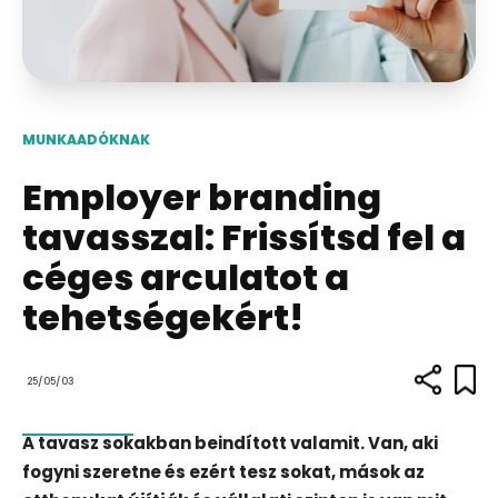
MUNKAADÓKNAK
Employer branding
tavasszal: Frissítsd fel a
céges arculatot a
tehetségekért!
25/05/03
A tavasz sokakban beindított valamit. Van, aki
fogyni szeretne és ezért tesz sokat, mások az