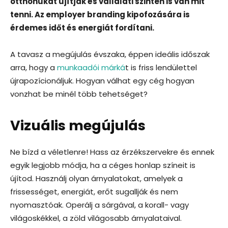
otthonukat újítják és vállalati szinten is van mit
tenni. Az employer branding kipofozására is
érdemes időt és energiát fordítani.
A tavasz a megújulás évszaka, éppen ideális időszak
arra, hogy a
munkaadói márká
t is friss lendülettel
újrapozícionáljuk. Hogyan válhat egy cég hogyan
vonzhat be minél több tehetséget?
Vizuális megújulás
Ne bízd a véletlenre! Hass az érzékszervekre és ennek
egyik legjobb módja, ha a céges honlap színeit is
újítod. Használj olyan árnyalatokat, amelyek a
frissességet, energiát, erőt sugallják és nem
nyomasztóak. Operálj a sárgával, a korall- vagy
világoskékkel, a zöld világosabb árnyalataival.