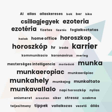
AI
allas
allaskereses
ber
bak
bika
ezoteria
csillagjegyek
ezotéria
foglalkoztatas
fizetes
fizetés
horoszkop
home office
halak
karrier
horoszkóp
hr
iroda
koronavirus
kommunikacio
merleg
munka
mesterséges intelligencia
motiváció
munkaeropiac
munkaerőpiac
munkahely
munkaltato
munkajog
munkavallalo
napi horoszkóp
nyilas
stressz
onismeret
siker
szakma
oroszlan
tippek
vallalkozas
állás
teljesitmeny
vezető