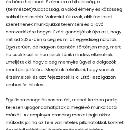
és bérre hajtanak. Számukra a hitelesség, a
(természet)tudatosság, a valód élmény és közösség
sokkal fontosabb. Valamint ők azok, akik fontosat
szeretnének munkájukkal teremteni és a jövő
nemzedékére hagyni. Ezért gondoljátok újra azt, hogy
mit ad 2025-ben a cég és mi az egyediség nálatok.
Egyszerűen, de nagyon őszintén történjen meg, mert
ha csak kicsit is hamisnak tűnik mindez, elkerülnek.
Emeljétek ki, hogy a cég mennyire ügyel a dolgozók
mentális jóllétére. Merjétek felvállalni, hogy vannak
érzelmeitek és azt fejezzétek is ki. Ettől lesz igazán
emberi és hiteles.
Egy finomhangolás sosem árt, menet közben pedig
teljesen újragondolhatjátok a meglévő munkáltatói
márkát. Az employer branding marketingje akkor
működik jól, ha az tele van hiteles pillanatokkal, konkrét
és valódi példákkal. Ilyenformán sokkal inkább