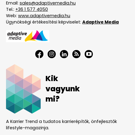
Email:
sales@adaptivemedia.hu
Tel.:
+36 1 577 4050
Web:
www.adaptivemedia.hu
Ügynökségi értékesítési képviselet:
Adaptive Media
Kik
vagyunk
mi?
A Karrier Trend a tudatos karrierépítők, önfejlesztők
lifestyle-magazinja.