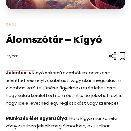
CHILL
Álomszótár – Kígyó
25/05/13
Jelentés
: A kígyó sokarcú szimbólum: egyszerre
jelenthet veszélyt, csábítást, vagy akár megújulást is.
Álomban való feltűnése figyelmeztetés lehet arra,
hogy valaki körülötted nem őszinte, de jelezheti azt is,
hogy ideje levetned egy régi szokást vagy szerepet.
Munka és élet egyensúlya
: Ha a kígyó munkahelyi
környezetben jelenik meg álmodban, az utalhat