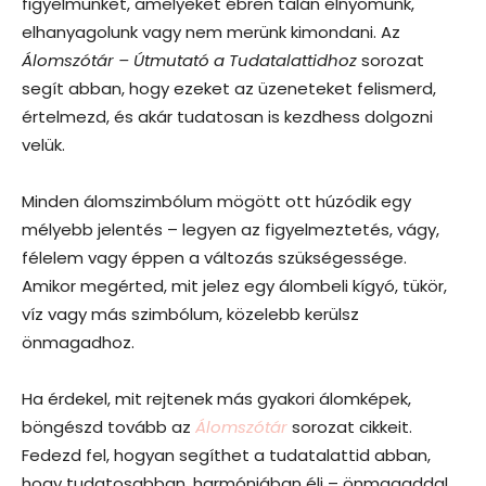
figyelmünket, amelyeket ébren talán elnyomunk,
elhanyagolunk vagy nem merünk kimondani. Az
Álomszótár – Útmutató a Tudatalattidhoz
sorozat
segít abban, hogy ezeket az üzeneteket felismerd,
értelmezd, és akár tudatosan is kezdhess dolgozni
velük.
Minden álomszimbólum mögött ott húzódik egy
mélyebb jelentés – legyen az figyelmeztetés, vágy,
félelem vagy éppen a változás szükségessége.
Amikor megérted, mit jelez egy álombeli kígyó, tükör,
víz vagy más szimbólum, közelebb kerülsz
önmagadhoz.
Ha érdekel, mit rejtenek más gyakori álomképek,
böngészd tovább az
Álomszótár
sorozat cikkeit.
Fedezd fel, hogyan segíthet a tudatalattid abban,
hogy tudatosabban, harmóniában élj – önmagaddal