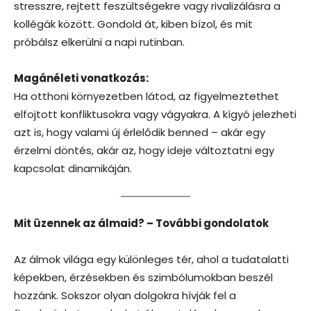
stresszre, rejtett feszültségekre vagy rivalizálásra a
kollégák között. Gondold át, kiben bízol, és mit
próbálsz elkerülni a napi rutinban.
Magánéleti vonatkozás:
Ha otthoni környezetben látod, az figyelmeztethet
elfojtott konfliktusokra vagy vágyakra. A kígyó jelezheti
azt is, hogy valami új érlelődik benned – akár egy
érzelmi döntés, akár az, hogy ideje változtatni egy
kapcsolat dinamikáján.
Mit üzennek az álmaid? – További gondolatok
Az álmok világa egy különleges tér, ahol a tudatalatti
képekben, érzésekben és szimbólumokban beszél
hozzánk. Sokszor olyan dolgokra hívják fel a