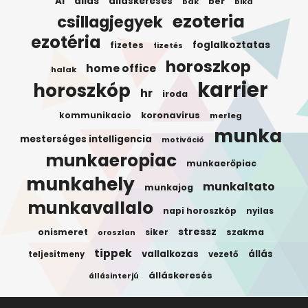
AI
allas
allaskereses
ber
bak
bika
ezoteria
csillagjegyek
ezotéria
foglalkoztatas
fizetes
fizetés
horoszkop
home office
halak
karrier
horoszkóp
hr
iroda
koronavirus
kommunikacio
merleg
munka
mesterséges intelligencia
motiváció
munkaeropiac
munkaerőpiac
munkahely
munkaltato
munkajog
munkavallalo
napi horoszkóp
nyilas
stressz
onismeret
siker
szakma
oroszlan
tippek
vallalkozas
állás
teljesitmeny
vezető
álláskeresés
állásinterjú