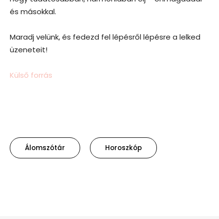
és másokkal.
Maradj velünk, és fedezd fel lépésről lépésre a lelked
üzeneteit!
Külső forrás
Álomszótár
Horoszkóp