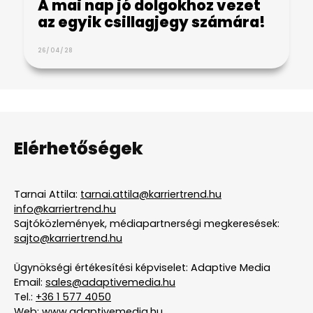
A mai nap jó dolgokhoz vezet
az egyik csillagjegy számára!
26/04/28
Elérhetőségek
Tarnai Attila:
tarnai.attila@karriertrend.hu
info@karriertrend.hu
Sajtóközlemények, médiapartnerségi megkeresések:
sajto@karriertrend.hu
Ügynökségi értékesítési képviselet: Adaptive Media
Email:
sales@adaptivemedia.hu
Tel.:
+36 1 577 4050
Web:
www.adaptivemedia.hu