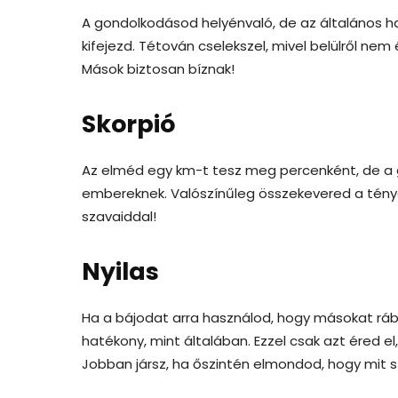
A gondolkodásod helyénvaló, de az általános 
kifejezd. Tétován cselekszel, mivel belülről 
Mások biztosan bíznak!
Skorpió
Az elméd egy km-t tesz meg percenként, de a 
embereknek. Valószínűleg összekevered a tény
szavaiddal!
Nyilas
Ha a bájodat arra használod, hogy másokat rábes
hatékony, mint általában. Ezzel csak azt éred e
Jobban jársz, ha őszintén elmondod, hogy mit s