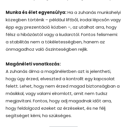
Munka és élet egyensúlya:
Ha a zuhanás munkahelyi
közegben történik – például liftből, irodai lépcsőn vagy
épp egy prezentáció közben –, az utalhat arra, hogy
félsz a hibázástól vagy a kudarctól. Fontos felismerni:
a stabilitás nem a tökéletességben, hanem az
önmagadhoz való őszinteségben rejlik.
Magánéleti vonatkozás:
A zuhanás álma a magánéletben azt is jelentheti,
hogy úgy érzed, elveszted a kontrollt egy kapcsolat
felett. Lehet, hogy nem érzed magad biztonságban a
másikkal, vagy valami elromlott, amit nem tudsz
megjavítani. Fontos, hogy adj magadnak időt arra,
hogy feldolgozd ezeket az érzéseket, és ne félj
segítséget kérni, ha szükséges.