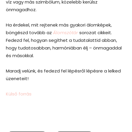
víz vagy más szimbólum, közelebb kerülsz
önmagadhoz.
Ha érdekel, mit rejtenek más gyakori álomképek,
böngészd tovább az
Álomszótár
sorozat cikkeit.
Fedezd fel, hogyan segíthet a tudatalattid abban,
hogy tudatosabban, harmóniában élj – önmagaddal
és másokkal.
Maradj velünk, és fedezd fel lépésről lépésre a lelked
üzeneteit!
Külső forrás