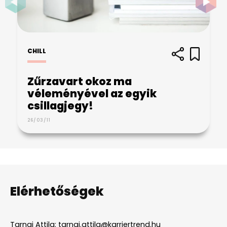
CHILL
Zűrzavart okoz ma
véleményével az egyik
csillagjegy!
26/03/11
Elérhetőségek
Tarnai Attila:
tarnai.attila@karriertrend.hu