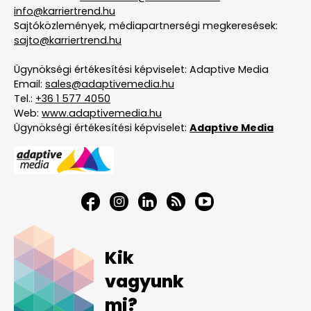
info@karriertrend.hu
Sajtóközlemények, médiapartnerségi megkeresések:
sajto@karriertrend.hu
Ügynökségi értékesítési képviselet: Adaptive Media
Email:
sales@adaptivemedia.hu
Tel.:
+36 1 577 4050
Web:
www.adaptivemedia.hu
Ügynökségi értékesítési képviselet:
Adaptive Media
Kik
vagyunk
mi?