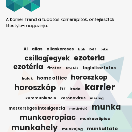
A Karrier Trend a tudatos karrierépítők, önfejlesztők
lifestyle-magazinja.
AI
allas
allaskereses
ber
bak
bika
ezoteria
csillagjegyek
ezotéria
foglalkoztatas
fizetes
fizetés
horoszkop
home office
halak
karrier
horoszkóp
hr
iroda
koronavirus
kommunikacio
merleg
munka
mesterséges intelligencia
motiváció
munkaeropiac
munkaerőpiac
munkahely
munkaltato
munkajog