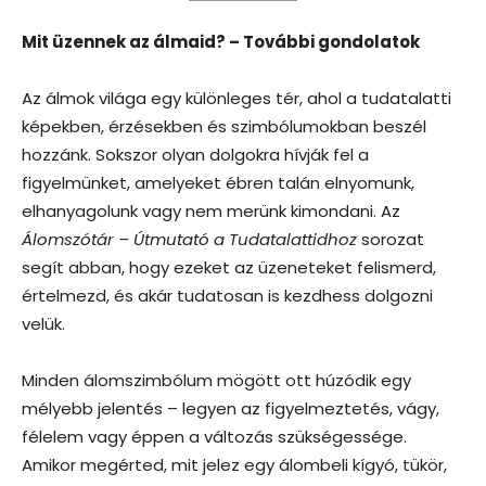
Mit üzennek az álmaid? – További gondolatok
Az álmok világa egy különleges tér, ahol a tudatalatti
képekben, érzésekben és szimbólumokban beszél
hozzánk. Sokszor olyan dolgokra hívják fel a
figyelmünket, amelyeket ébren talán elnyomunk,
elhanyagolunk vagy nem merünk kimondani. Az
Álomszótár – Útmutató a Tudatalattidhoz
sorozat
segít abban, hogy ezeket az üzeneteket felismerd,
értelmezd, és akár tudatosan is kezdhess dolgozni
velük.
Minden álomszimbólum mögött ott húzódik egy
mélyebb jelentés – legyen az figyelmeztetés, vágy,
félelem vagy éppen a változás szükségessége.
Amikor megérted, mit jelez egy álombeli kígyó, tükör,