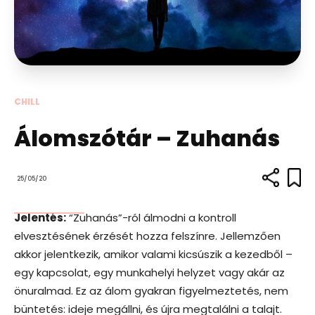
CHILL
Álomszótár – Zuhanás
25/05/20
Jelentés:
“Zuhanás”-ról álmodni a kontroll
elvesztésének érzését hozza felszínre. Jellemzően
akkor jelentkezik, amikor valami kicsúszik a kezedből –
egy kapcsolat, egy munkahelyi helyzet vagy akár az
önuralmad. Ez az álom gyakran figyelmeztetés, nem
büntetés: ideje megállni, és újra megtalálni a talajt.