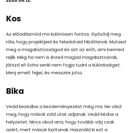
2026.06.12.
Kos
Az előadásmód ma különösen fontos. Győződj meg
róla, hogy projektjeid és feladataid hibátlanok. Mutasd
meg a magabiztosságod és azt az erőt, ami benned
rejlik. Még ha nem is érzed magad magabiztosnak,
játszd el! Soha senki nem fogja tudni a különbséget.
Menj emelt fejjel, és messzire jutsz.
Bika
Vedd kezedbe a kezdeményezést még ma. Ne várd
meg, hogy mások zöld utat adjanak. Vedd kézbe a
helyzetet. Nincs okod arra, hogy tovább várj csak
azért, mert mások lazítanak. Használd ki ezt a