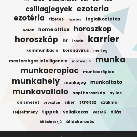
ezoteria
csillagjegyek
ezotéria
foglalkoztatas
fizetes
fizetés
horoszkop
home office
halak
karrier
horoszkóp
hr
iroda
koronavirus
kommunikacio
merleg
munka
mesterséges intelligencia
motiváció
munkaeropiac
munkaerőpiac
munkahely
munkaltato
munkajog
munkavallalo
napi horoszkóp
nyilas
stressz
onismeret
siker
szakma
oroszlan
tippek
vallalkozas
állás
teljesitmeny
vezető
álláskeresés
állásinterjú