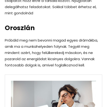
csapatot hozz létre a társaid között. Nyugodtan
delegálhatsz feladatokat. Sokkal többet érhetsz el,
mint gondolnád
Oroszlán
Próbáld meg nem bevonni magad egyes drámákba,
amik ma a munkahelyeden folynak. Tegyél meg
mindent azért, hogy felülkerekedj másokon, és ne
pazarold az energiádat kicsinyes dolgokra. Vannak
fontosabb dolgok is, amivel foglalkoznod kell.