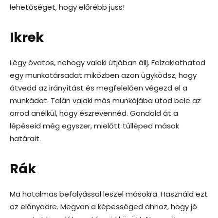
lehetőséget, hogy előrébb juss!
Ikrek
Légy óvatos, nehogy valaki útjában állj. Felzaklathatod
egy munkatársadat miközben azon ügyködsz, hogy
átvedd az irányítást és megfelelően végezd el a
munkádat. Talán valaki más munkájába ütöd bele az
orrod anélkül, hogy észrevennéd. Gondold át a
lépéseid még egyszer, mielőtt túlléped mások
határait.
Rák
Ma hatalmas befolyással leszel másokra. Használd ezt
az előnyödre. Megvan a képességed ahhoz, hogy jó