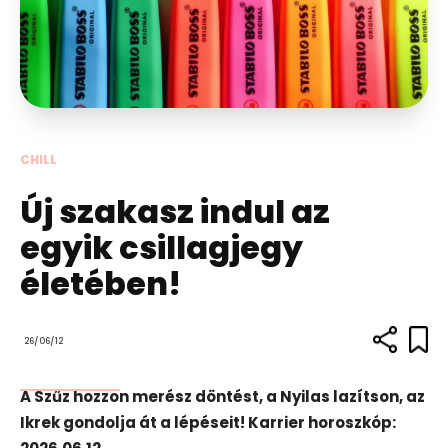
CHILL
Új szakasz indul az
egyik csillagjegy
életében!
26/06/12
A Szűz hozzon merész döntést, a Nyilas lazítson, az
Ikrek gondolja át a lépéseit! Karrier horoszkóp: