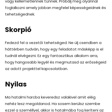
vagy kellemetlennek tűnnek. Próbálj meg olyannal
foglalkozni amely jobban megfelel képességeidnek és
tehetségednek.
Skorpió
Fedezd fel a vezetői tehetséged. Ne ülj csendben a
háttérben tudván, hogy egy feladatot másképp is el
tudnál elvégezni. Ez egy fantasztikus alkalom arra,
hogy hangosabb legyél és megmutasd az erősségeid
az adott projekttel kapcsolatban.
Nyilas
Ma hatalmi harcba keveredsz valakivel amit elég
nehéz lesz megoldanod. Ha sosem kerülsz szembe
ezzel a személlyel, akkor is hatalmába fog keríteni az