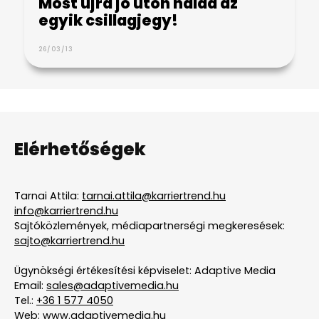
Most újra jó úton halad az
egyik csillagjegy!
26/03/13
Elérhetőségek
Tarnai Attila:
tarnai.attila@karriertrend.hu
info@karriertrend.hu
Sajtóközlemények, médiapartnerségi megkeresések:
sajto@karriertrend.hu
Ügynökségi értékesítési képviselet: Adaptive Media
Email:
sales@adaptivemedia.hu
Tel.:
+36 1 577 4050
Web:
www.adaptivemedia.hu