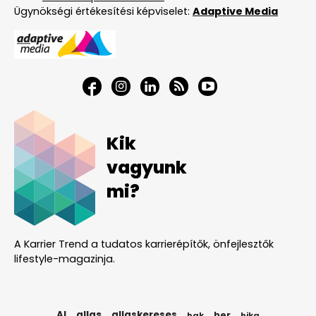
Ügynökségi értékesítési képviselet:
Adaptive Media
Kik
vagyunk
mi?
A Karrier Trend a tudatos karrierépítők, önfejlesztők
lifestyle-magazinja.
AI
allas
allaskereses
ber
bak
bika