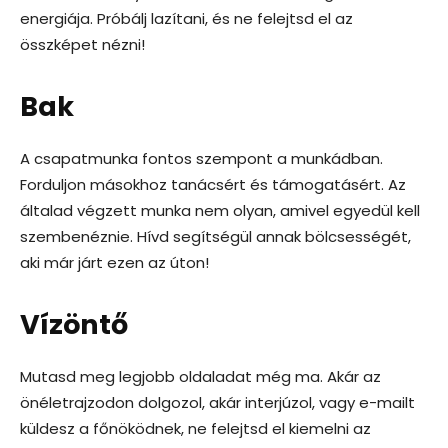
energiája. Próbálj lazítani, és ne felejtsd el az
összképet nézni!
Bak
A csapatmunka fontos szempont a munkádban.
Forduljon másokhoz tanácsért és támogatásért. Az
általad végzett munka nem olyan, amivel egyedül kell
szembenéznie. Hívd segítségül annak bölcsességét,
aki már járt ezen az úton!
Vízöntő
Mutasd meg legjobb oldaladat még ma. Akár az
önéletrajzodon dolgozol, akár interjúzol, vagy e-mailt
küldesz a főnöködnek, ne felejtsd el kiemelni az