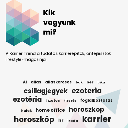
Kik
vagyunk
mi?
A Karrier Trend a tudatos karrierépítők, önfejlesztők
lifestyle-magazinja.
AI
allas
allaskereses
ber
bak
bika
ezoteria
csillagjegyek
ezotéria
foglalkoztatas
fizetes
fizetés
horoszkop
home office
halak
karrier
horoszkóp
hr
iroda