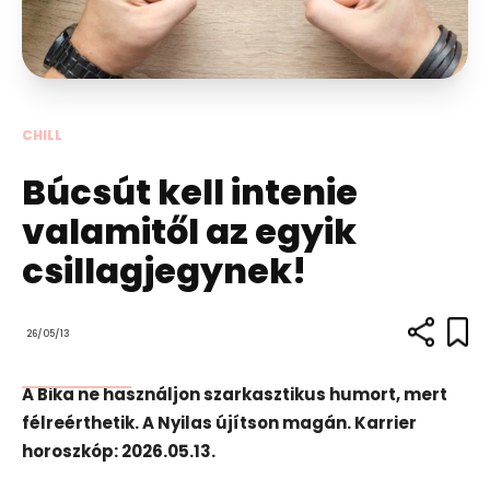
CHILL
Búcsút kell intenie
valamitől az egyik
csillagjegynek!
26/05/13
A Bika ne használjon szarkasztikus humort, mert
félreérthetik. A Nyilas újítson magán. Karrier
horoszkóp: 2026.05.13.