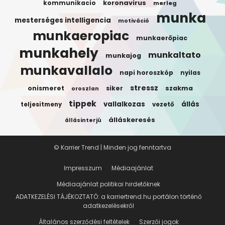
koronavirus
kommunikacio
merleg
munka
mesterséges intelligencia
motiváció
munkaeropiac
munkaerőpiac
munkahely
munkaltato
munkajog
munkavallalo
napi horoszkóp
nyilas
stressz
onismeret
siker
szakma
oroszlan
tippek
vallalkozas
állás
teljesitmeny
vezető
álláskeresés
állásinterjú
© Karrier Trend | Minden jog fenntartva
Impresszum
Médiaajánlat
Médiaajánlat politikai hirdetőknek
ADATKEZELÉSI TÁJÉKOZTATÓ: a karriertrend.hu portálon történő
adatkezelésekről
Általános szerződési feltételek
Szerzői jogok