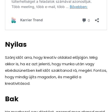
Nyilas
Szánj időt arra, hogy kreatív oldalad előjöjjön. Még
akkor is, ha ez azt jelenti, hogy munka után vagy
ebédszünetben kell időt szakítanod rá, megéri. Fontos,
hogy mindig újíts magadon, és megéld a
kreativitásod.
Bak
Ha meghozol egy döntést, azonnal meg akarod majd