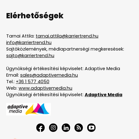
Elérhetőségek
Tarnai Attila:
tarnai.attila@karriertrend.hu
info@karriertrend.hu
Sajtóközlemények, médiapartnerségi megkeresések:
sajto@karriertrend.hu
Ügynökségi értékesítési képviselet: Adaptive Media
Email:
sales@adaptivemedia.hu
Tel.:
+36 1 577 4050
Web:
www.adaptivemedia.hu
Ügynökségi értékesítési képviselet:
Adaptive Media