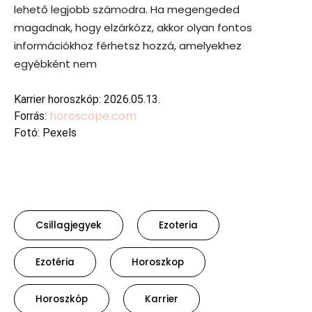
lehető legjobb számodra. Ha megengeded
magadnak, hogy elzárkózz, akkor olyan fontos
információkhoz férhetsz hozzá, amelyekhez
egyébként nem
Karrier horoszkóp: 2026.05.13.
horoscope.com
Forrás:
Fotó: Pexels
Csillagjegyek
Ezoteria
Ezotéria
Horoszkop
Horoszkóp
Karrier