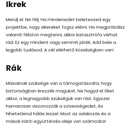
Ikrek
Merülj el. Ne félj. Ha mindenedet beleteszed egy
projektbe, nagy sikereket fogsz elérni. Ha megpróbálsz
valamit félúton megtenni, akkor katasztrófa várhat
rád. Ez egy mindent vagy semmit játék. Add bele a
legjobb tudásod. A cél elérhető közelségben van!
Rák
Másoknak szüksége van a támogatásodra, hogy
biztonságban érezzék magukat. Ne hagyd el őket
akkor, a legnagyobb szükségük van rád.. Egyszer
hamarosan viszonozzák a szívességedet, és
hihetetlenül hálás leszel. Most az adakozás és a
mások iránti együttérzés ideje van számodra!