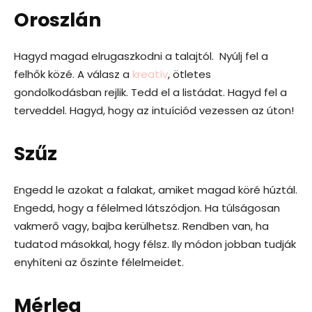
Oroszlán
Hagyd magad elrugaszkodni a talajtól. Nyúlj fel a
felhők közé. A válasz a
kreatív
, ötletes
gondolkodásban rejlik. Tedd el a listádat. Hagyd fel a
terveddel. Hagyd, hogy az intuíciód vezessen az úton!
Szűz
Engedd le azokat a falakat, amiket magad köré húztál.
Engedd, hogy a félelmed látszódjon. Ha túlságosan
vakmerő vagy, bajba kerülhetsz. Rendben van, ha
tudatod másokkal, hogy félsz. Ily módon jobban tudják
enyhíteni az őszinte félelmeidet.
Mérleg