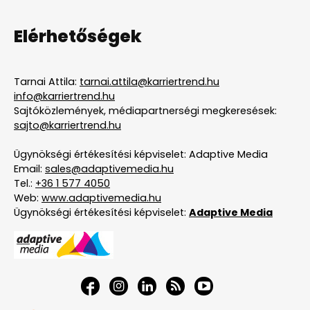
Elérhetőségek
Tarnai Attila:
tarnai.attila@karriertrend.hu
info@karriertrend.hu
Sajtóközlemények, médiapartnerségi megkeresések:
sajto@karriertrend.hu
Ügynökségi értékesítési képviselet: Adaptive Media
Email:
sales@adaptivemedia.hu
Tel.:
+36 1 577 4050
Web:
www.adaptivemedia.hu
Ügynökségi értékesítési képviselet:
Adaptive Media