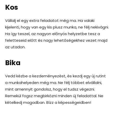
Kos
Vállalj el egy extra feladatot még ma. Ha valaki
kijelenti, hogy van egy kis plusz munka, ne félj nekivágni.
Ha így teszel, az nagyon előnyös helyzetbe tesz a
feletteseid előtt és nagy lehetőségekhez vezet majd
az utadon.
Bika
Vedd kézbe a kezdeményezést, és kezdj egy új rutint
a munkahelyeden még ma. Ne félj többet elvállalni,
mint amennyit gondolsz, hogy el tudsz végezni.
Remekül fogsz megbirkózni minden új feladattal. Ne
kételkedj magadban. Bízz a képességeidben!