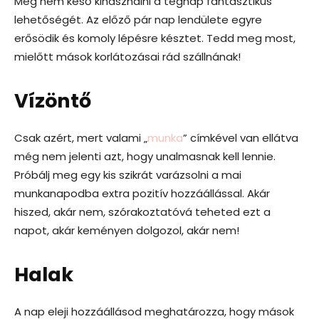
Még nem késő kihasználni a tegnap fantasztikus
lehetőségét. Az előző pár nap lendülete egyre
erősödik és komoly lépésre késztet. Tedd meg most,
mielőtt mások korlátozásai rád szállnának!
Vízöntő
Csak azért, mert valami „
munka
” címkével van ellátva
még nem jelenti azt, hogy unalmasnak kell lennie.
Próbálj meg egy kis szikrát varázsolni a mai
munkanapodba extra pozitív hozzáállással. Akár
hiszed, akár nem, szórakoztatóvá teheted ezt a
napot, akár keményen dolgozol, akár nem!
Halak
A nap eleji hozzáállásod meghatározza, hogy mások