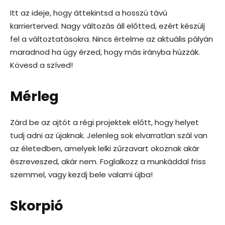
Itt az ideje, hogy áttekintsd a hosszú távú
karrierterved. Nagy változás áll előtted, ezért készülj
fel a változtatásokra. Nincs értelme az aktuális pályán
maradnod ha úgy érzed, hogy más irányba húzzák.
Kövesd a szíved!
Mérleg
Zárd be az ajtót a régi projektek előtt, hogy helyet
tudj adni az újaknak. Jelenleg sok elvarratlan szál van
az életedben, amelyek lelki zűrzavart okoznak akár
észreveszed, akár nem. Foglalkozz a munkáddal friss
szemmel, vagy kezdj bele valami újba!
Skorpió