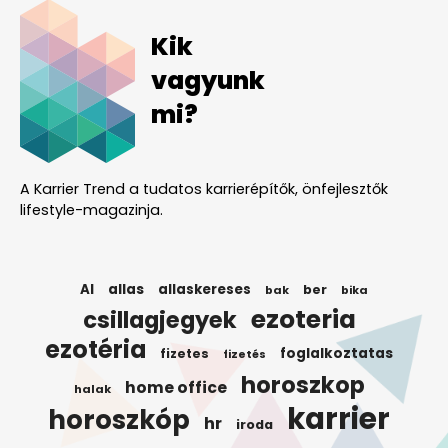
Kik
vagyunk
mi?
A Karrier Trend a tudatos karrierépítők, önfejlesztők
lifestyle-magazinja.
AI
allas
allaskereses
ber
bak
bika
ezoteria
csillagjegyek
ezotéria
foglalkoztatas
fizetes
fizetés
horoszkop
home office
halak
karrier
horoszkóp
hr
iroda