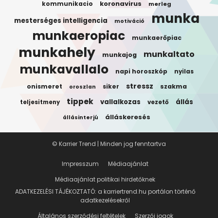
koronavirus
kommunikacio
merleg
munka
mesterséges intelligencia
motiváció
munkaeropiac
munkaerőpiac
munkahely
munkaltato
munkajog
munkavallalo
napi horoszkóp
nyilas
stressz
onismeret
siker
szakma
oroszlan
tippek
vallalkozas
állás
teljesitmeny
vezető
álláskeresés
állásinterjú
© Karrier Trend | Minden jog fenntartva
Impresszum
Médiaajánlat
Médiaajánlat politikai hirdetőknek
ADATKEZELÉSI TÁJÉKOZTATÓ: a karriertrend.hu portálon történő
adatkezelésekről
Általános szerződési feltételek
Szerzői jogok