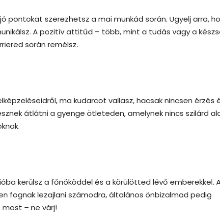
jó pontokat szerezhetsz a mai munkád során. Ügyelj arra, h
nikálsz. A pozitív attitűd – több, mint a tudás vagy a kész
riered során remélsz.
épzeléseidről, ma kudarcot vallasz, hacsak nincsen érzés 
znek átlátni a gyenge ötleteden, amelynek nincs szilárd ala
oknak.
ióba kerülsz a főnököddel és a körülötted lévő emberekkel. 
 fognak lezajlani számodra, általános önbizalmad pedig
 most – ne várj!