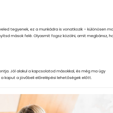
veled tegyenek, ez a munkádra is vonatkozik – különösen ma
ányítsd mások felé. Olyasmit fogsz közölni, amit megbánsz, 
ontja. Jól alakul a kapcsolatod másokkal, és még ma úgy
 kaput a jövőbeli előrelépési lehetőségek előtt.