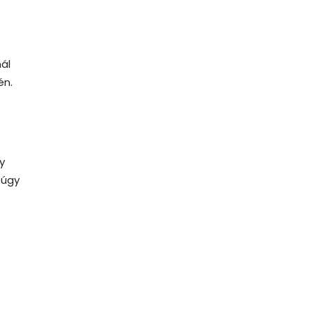
nál
én.
y
 úgy