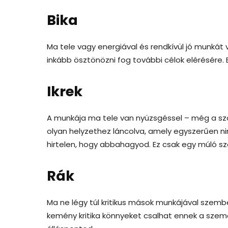
Bika
Ma tele vagy energiával és rendkívül jó munkát vé
inkább ösztönözni fog további célok elérésére. E
Ikrek
A munkája ma tele van nyüzsgéssel – még a sz
olyan helyzethez láncolva, amely egyszerűen n
hirtelen, hogy abbahagyod. Ez csak egy múló s
Rák
Ma ne légy túl kritikus mások munkájával szemb
kemény kritika könnyeket csalhat ennek a sze