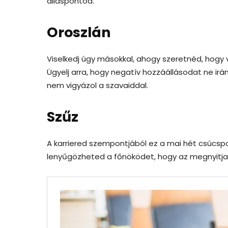
álláspontod.
Oroszlán
Viselkedj úgy másokkal, ahogy szeretnéd, hogy 
Ügyelj arra, hogy negatív hozzáállásodat ne ir
nem vigyázol a szavaiddal.
Szűz
A karriered szempontjából ez a mai hét csúcsp
lenyűgözheted a főnöködet, hogy az megnyitja a