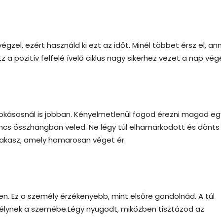
gzel, ezért használd ki ezt az időt. Minél többet érsz el, an
z a pozitív felfelé ívelő ciklus nagy sikerhez vezet a nap vég
okásosnál is jobban. Kényelmetlenül fogod érezni magad eg
incs összhangban veled. Ne légy túl elhamarkodott és dönts
zakasz, amely hamarosan véget ér.
en. Ez a személy érzékenyebb, mint elsőre gondolnád. A túl
mélynek a szemébe.Légy nyugodt, miközben tisztázod az