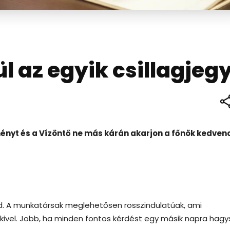
l az egyik csillagjeg
nyt és a Vízöntő ne más kárán akarjon a főnök kedven
. A munkatársak meglehetősen rosszindulatúak, ami
kivel. Jobb, ha minden fontos kérdést egy másik napra hagy