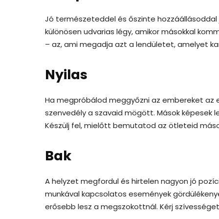
Jó természeteddel és őszinte hozzáállásoddal 
különösen udvarias légy, amikor másokkal kommu
– az, ami megadja azt a lendületet, amelyet kar
Nyilas
Ha megpróbálod meggyőzni az embereket az elk
szenvedély a szavaid mögött. Mások képesek les
Készülj fel, mielőtt bemutatod az ötleteid más
Bak
A helyzet megfordul és hirtelen nagyon jó pozíc
munkával kapcsolatos események gördülékenyen
erősebb lesz a megszokottnál. Kérj szívességet