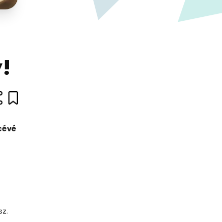
y!
cévé
sz.