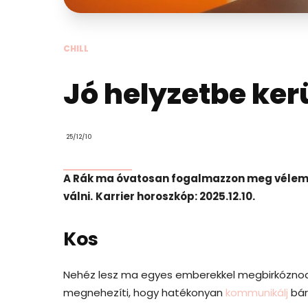
CHILL
Jó helyzetbe kerü
25/12/10
A Rák ma óvatosan fogalmazzon meg vélemé
válni.
Karrier horoszkóp: 2025.12.10.
Kos
Nehéz lesz ma egyes emberekkel megbirkóznod
megnehezíti, hogy hatékonyan
kommunikálj
bár