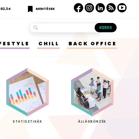
362,34
MENTÉSEK
IFESTYLE
CHILL
BACK OFFICE
STATISZTIKÁK
ÁLLÁSBÖRZÉK