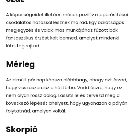
A képességeidet illetően mások pozitív megerősítései
csodálatos hatással lesznek ma rád. Egy barátságos
megjegyzés és valaki más munkájához fűzött bók
fantasztikus érzést kelt benned, amelyet mindenki
látni fog rajtad.
Mérleg
Az elmúlt pár nap káosza alábbhagy, ahogy azt érzed,
hogy visszaszorulsz a háttérbe. Vedd észre, hogy ez
nem olyan rossz dolog. Lassíts le és tervezd meg a
következő lépését ahelyett, hogy ugyanazon a pályán
folytatnád, amelyen voltál.
Skorpió