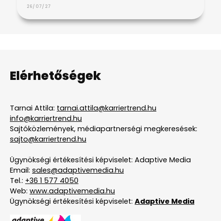
26/07/27
Elérhetőségek
Tarnai Attila:
tarnai.attila@karriertrend.hu
info@karriertrend.hu
Sajtóközlemények, médiapartnerségi megkeresések:
sajto@karriertrend.hu
Ügynökségi értékesítési képviselet: Adaptive Media
Email:
sales@adaptivemedia.hu
Tel.:
+36 1 577 4050
Web:
www.adaptivemedia.hu
Ügynökségi értékesítési képviselet:
Adaptive Media