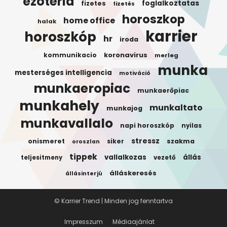
ezotéria
foglalkoztatas
fizetes
fizetés
horoszkop
home office
halak
karrier
horoszkóp
hr
iroda
koronavirus
kommunikacio
merleg
munka
mesterséges intelligencia
motiváció
munkaeropiac
munkaerőpiac
munkahely
munkaltato
munkajog
munkavallalo
napi horoszkóp
nyilas
stressz
onismeret
siker
szakma
oroszlan
tippek
vallalkozas
állás
teljesitmeny
vezető
álláskeresés
állásinterjú
© Karrier Trend | Minden jog fenntartva
Impresszum
Médiaajánlat