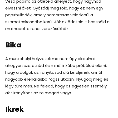
Vesd papírra az ötleteid ahelyett, hogy hagynád
elveszni őket. Győződj meg róla, hogy ez nem egy
papírhulladék, amely hamarosan véletlenül a
szemeteskosadba kerül. Jók az ötleteid – használd a
mai napot a rendszerezésükhöz.
Bika
A munkahelyi helyzetek ma nem úgy alakulnak
ahogyan szeretnéd és minél inkább próbálod elérni,
hogy a dolgok az irányításod alá kerüljenek, annál
nagyobb ellenállásba fogsz ütközni. Nyugodj meg és
légy türelmes. Ne feledd, hogy az egyetlen személy,
akit irányíthat az te magad vagy!
Ikrek