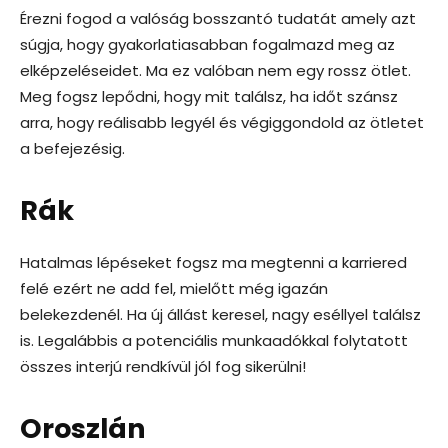
Érezni fogod a valóság bosszantó tudatát amely azt
súgja, hogy gyakorlatiasabban fogalmazd meg az
elképzeléseidet. Ma ez valóban nem egy rossz ötlet.
Meg fogsz lepődni, hogy mit találsz, ha időt szánsz
arra, hogy reálisabb legyél és végiggondold az ötletet
a befejezésig.
Rák
Hatalmas lépéseket fogsz ma megtenni a karriered
felé ezért ne add fel, mielőtt még igazán
belekezdenél. Ha új állást keresel, nagy eséllyel találsz
is. Legalábbis a potenciális munkaadókkal folytatott
összes interjú rendkívül jól fog sikerülni!
Oroszlán