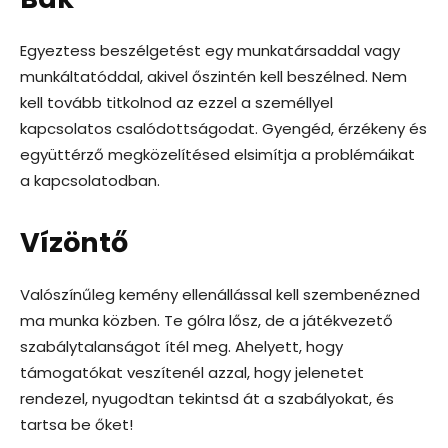
Egyeztess beszélgetést egy munkatársaddal vagy
munkáltatóddal, akivel őszintén kell beszélned. Nem
kell tovább titkolnod az ezzel a személlyel
kapcsolatos csalódottságodat. Gyengéd, érzékeny és
együttérző megközelítésed elsimítja a problémáikat
a kapcsolatodban.
Vízöntő
Valószínűleg kemény ellenállással kell szembenézned
ma munka közben. Te gólra lősz, de a játékvezető
szabálytalanságot ítél meg. Ahelyett, hogy
támogatókat veszítenél azzal, hogy jelenetet
rendezel, nyugodtan tekintsd át a szabályokat, és
tartsa be őket!