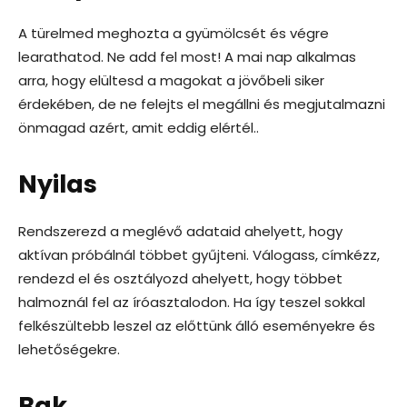
A türelmed meghozta a gyümölcsét és végre
learathatod. Ne add fel most! A mai nap alkalmas
arra, hogy elültesd a magokat a jövőbeli siker
érdekében, de ne felejts el megállni és megjutalmazni
önmagad azért, amit eddig elértél..
Nyilas
Rendszerezd a meglévő adataid ahelyett, hogy
aktívan próbálnál többet gyűjteni. Válogass, címkézz,
rendezd el és osztályozd ahelyett, hogy többet
halmoznál fel az íróasztalodon. Ha így teszel sokkal
felkészültebb leszel az előttünk álló eseményekre és
lehetőségekre.
Bak