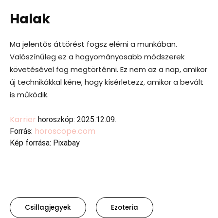
Halak
Ma jelentős áttörést fogsz elérni a munkában.
Valószínűleg ez a hagyományosabb módszerek
követésével fog megtörténni. Ez nem az a nap, amikor
új technikákkal kéne, hogy kísérletezz, amikor a bevált
is működik.
Karrier
horoszkóp: 2025.12.09.
horoscope.com
Forrás:
Kép forrása: Pixabay
Csillagjegyek
Ezoteria