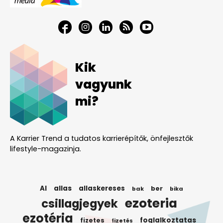
Kik
vagyunk
mi?
A Karrier Trend a tudatos karrierépítők, önfejlesztők
lifestyle-magazinja.
AI
allas
allaskereses
ber
bak
bika
ezoteria
csillagjegyek
ezotéria
foglalkoztatas
fizetes
fizetés