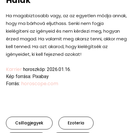
Halak
Ha magabiztosabb vagy, az az egyetlen módja annak,
hogy ma bárhová eljuthass. Senki nem fogja
kielégíteni az igényeid és nem kérdezi meg, hogyan
érzed magad. Ha valamit meg akarsz tenni, akkor meg
kell tenned. Ha azt akarod, hogy kielégítsék az
igényeidet, ki kell fejezned azokat!
Karrier
horoszkóp: 2026.01.16.
Kép forrása: Pixabay
horoscope.com
Forrás:
Csillagjegyek
Ezoteria