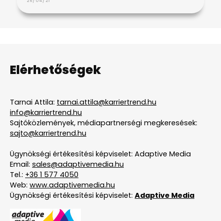
26/04/21
Elérhetőségek
Tarnai Attila:
tarnai.attila@karriertrend.hu
info@karriertrend.hu
Sajtóközlemények, médiapartnerségi megkeresések:
sajto@karriertrend.hu
Ügynökségi értékesítési képviselet: Adaptive Media
Email:
sales@adaptivemedia.hu
Tel.:
+36 1 577 4050
Web:
www.adaptivemedia.hu
Ügynökségi értékesítési képviselet:
Adaptive Media