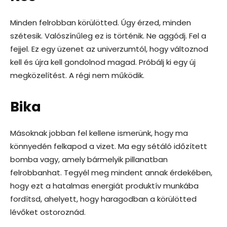
Minden felrobban körülötted. Úgy érzed, minden
szétesik. Valószínűleg ez is történik. Ne aggódj. Fel a
fejjel. Ez egy üzenet az univerzumtól, hogy változnod
kell és újra kell gondolnod magad. Próbálj ki egy új
megközelítést. A régi nem működik.
Bika
Másoknak jobban fel kellene ismerünk, hogy ma
könnyedén felkapod a vizet. Ma egy sétáló időzített
bomba vagy, amely bármelyik pillanatban
felrobbanhat. Tegyél meg mindent annak érdekében,
hogy ezt a hatalmas energiát produktív munkába
fordítsd, ahelyett, hogy haragodban a körülötted
lévőket ostoroznád.