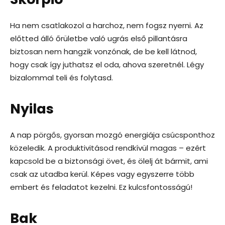
Ha nem csatlakozol a harchoz, nem fogsz nyerni. Az
előtted álló őrületbe való ugrás első pillantásra
biztosan nem hangzik vonzónak, de be kell látnod,
hogy csak így juthatsz el oda, ahova szeretnél. Légy
bizalommal teli és folytasd.
Nyilas
A nap pörgős, gyorsan mozgó energiája csúcsponthoz
közeledik. A produktivitásod rendkívül magas – ezért
kapcsold be a biztonsági övet, és ölelj át bármit, ami
csak az utadba kerül. Képes vagy egyszerre több
embert és feladatot kezelni. Ez kulcsfontosságú!
Bak