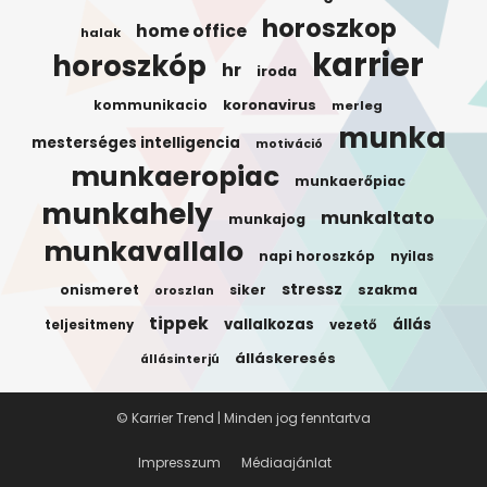
horoszkop
home office
halak
karrier
horoszkóp
hr
iroda
koronavirus
kommunikacio
merleg
munka
mesterséges intelligencia
motiváció
munkaeropiac
munkaerőpiac
munkahely
munkaltato
munkajog
munkavallalo
napi horoszkóp
nyilas
stressz
onismeret
siker
szakma
oroszlan
tippek
vallalkozas
állás
teljesitmeny
vezető
álláskeresés
állásinterjú
© Karrier Trend | Minden jog fenntartva
Impresszum
Médiaajánlat