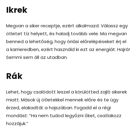
Ikrek
Megvan a siker receptje, ezért alkalmazd. Válassz egy
ötletet tíz helyett, és haladj tovább vele. Ma megvan
benned a lehetőség, hogy óriási előrelépéseket érj el
a karrieredben, ezért használd ki ezt az energiát. Hajrá!
Semmi sem áll az utadban.
Rák
Lehet, hogy csalódott leszel a körülötted zajló sikerek
miatt. Mások új ötletekkel mennek előre és te úgy
érzed, elakadtál. a hajszában. Fogadd el a régi
mondást: “Ha nem tudod legyőzni őket, csatlakozz
hozzájuk.”