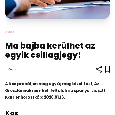
CHILL
Ma bajba kerülhet az
egyik csillagjegy!
26/01/16
A Kos próbáljon meg egy új megközelítést, Az
Oroszlánnak nem kell feltalálni a spanyol viaszt!
Karrier horoszkóp: 2026.01.16.
Kos