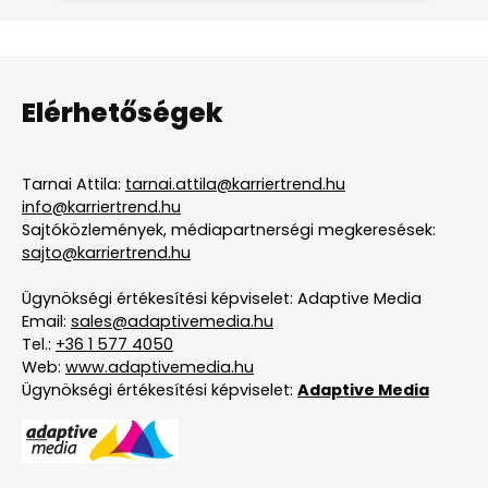
Elérhetőségek
Tarnai Attila:
tarnai.attila@karriertrend.hu
info@karriertrend.hu
Sajtóközlemények, médiapartnerségi megkeresések:
sajto@karriertrend.hu
Ügynökségi értékesítési képviselet: Adaptive Media
Email:
sales@adaptivemedia.hu
Tel.:
+36 1 577 4050
Web:
www.adaptivemedia.hu
Ügynökségi értékesítési képviselet:
Adaptive Media