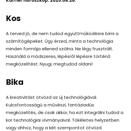
Karrier horoszkóp: 2025.08.26.
Kos
A terved jó, de nem tudod együttműködésre bírni a
számítógépeket. Úgy érzed, minta a technológia
minden formája ellened szólna. Ne légy frusztrált.
Használd a módszeres, lépésről lépésre történő
megközelítést. Nyugi, megtudod oldani!
Bika
A kreativitást ötvözd az új technológiával.
Kulcsfontosságú a művészi, fantáziadús
megközelítés, de csak akkor, ha ezt integrálni tudod a
kor technológiai vívmányaival. Tökéletes helyzetben
vagy ahhoz, hogy a két szempontot ötvözd.