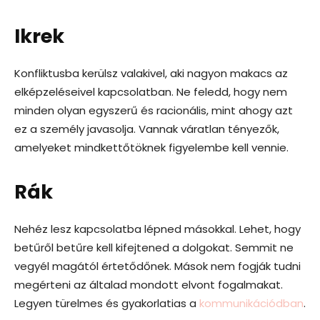
Ikrek
Konfliktusba kerülsz valakivel, aki nagyon makacs az
elképzeléseivel kapcsolatban. Ne feledd, hogy nem
minden olyan egyszerű és racionális, mint ahogy azt
ez a személy javasolja. Vannak váratlan tényezők,
amelyeket mindkettőtöknek figyelembe kell vennie.
Rák
Nehéz lesz kapcsolatba lépned másokkal. Lehet, hogy
betűről betűre kell kifejtened a dolgokat. Semmit ne
vegyél magától értetődőnek. Mások nem fogják tudni
megérteni az általad mondott elvont fogalmakat.
Legyen türelmes és gyakorlatias a
kommunikációdban
.