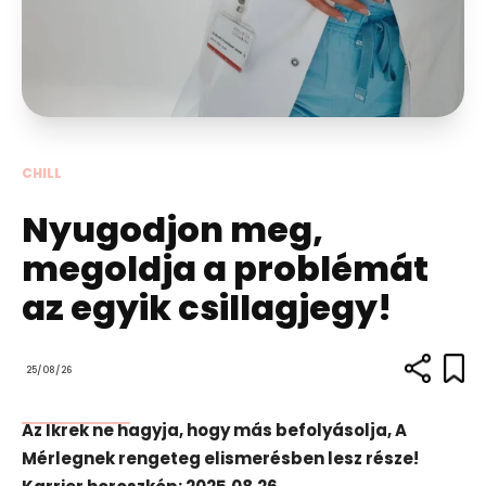
CHILL
Nyugodjon meg,
megoldja a problémát
az egyik csillagjegy!
25/08/26
Az Ikrek ne hagyja, hogy más befolyásolja, A
Mérlegnek rengeteg elismerésben lesz része!