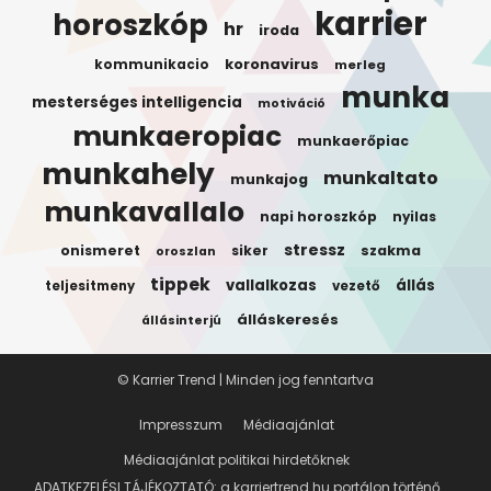
karrier
horoszkóp
hr
iroda
koronavirus
kommunikacio
merleg
munka
mesterséges intelligencia
motiváció
munkaeropiac
munkaerőpiac
munkahely
munkaltato
munkajog
munkavallalo
napi horoszkóp
nyilas
stressz
onismeret
siker
szakma
oroszlan
tippek
vallalkozas
állás
teljesitmeny
vezető
álláskeresés
állásinterjú
© Karrier Trend | Minden jog fenntartva
Impresszum
Médiaajánlat
Médiaajánlat politikai hirdetőknek
ADATKEZELÉSI TÁJÉKOZTATÓ: a karriertrend.hu portálon történő