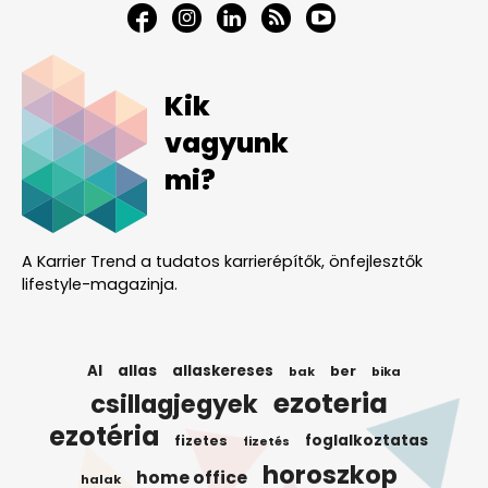
Kik
vagyunk
mi?
A Karrier Trend a tudatos karrierépítők, önfejlesztők
lifestyle-magazinja.
AI
allas
allaskereses
ber
bak
bika
ezoteria
csillagjegyek
ezotéria
foglalkoztatas
fizetes
fizetés
horoszkop
home office
halak