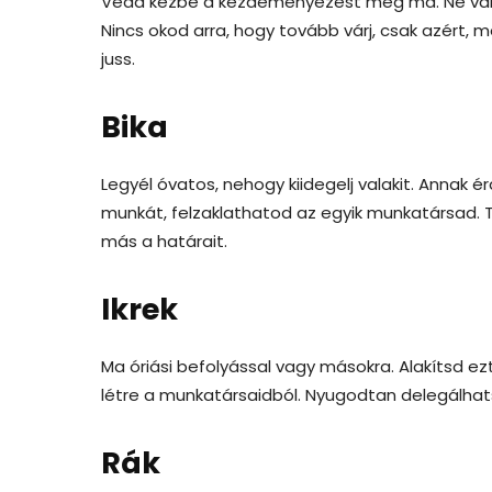
Vedd kézbe a kezdeményezést még ma. Ne várd
Nincs okod arra, hogy tovább várj, csak azért, 
juss.
Bika
Legyél óvatos, nehogy kiidegelj valakit. Annak 
munkát, felzaklathatod az egyik munkatársad. T
más a határait.
Ikrek
Ma óriási befolyással vagy másokra. Alakítsd 
létre a munkatársaidból. Nyugodtan delegálhats
Rák