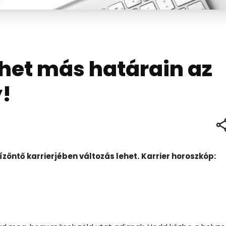
het más határain az
y!
zöntő karrierjében változás lehet.
Karrier horoszkóp: