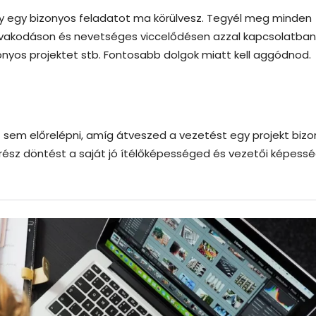
 egy bizonyos feladatot ma körülvesz. Tegyél meg minden
 civakodáson és nevetséges viccelődésen azzal kapcsolatban
onyos projektet stb. Fontosabb dolgok miatt kell aggódnod.
t sem előrelépni, amíg átveszed a vezetést egy projekt biz
sz döntést a saját jó ítélőképességed és vezetői képessé