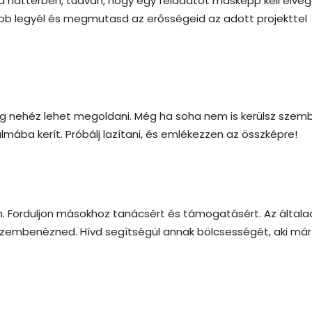
a háttérben, tudván, hogy egy feladatot másképp kell elvég
abb legyél és megmutasd az erősségeid az adott projekttel
lég nehéz lehet megoldani. Még ha soha nem is kerülsz szem
lmába kerít. Próbálj lazítani, és emlékezzen az összképre!
Forduljon másokhoz tanácsért és támogatásért. Az általa
szembenézned. Hívd segítségül annak bölcsességét, aki már 