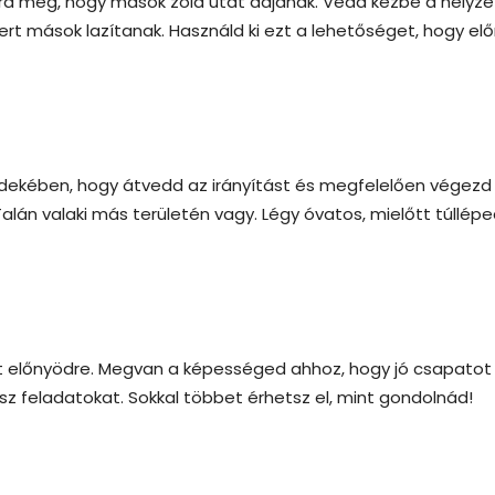
 meg, hogy mások zöld utat adjanak. Vedd kézbe a helyze
mert mások lazítanak. Használd ki ezt a lehetőséget, hogy el
érdekében, hogy átvedd az irányítást és megfelelően végezd 
alán valaki más területén vagy. Légy óvatos, mielőtt túllép
ezt előnyödre. Megvan a képességed ahhoz, hogy jó csapatot
z feladatokat. Sokkal többet érhetsz el, mint gondolnád!