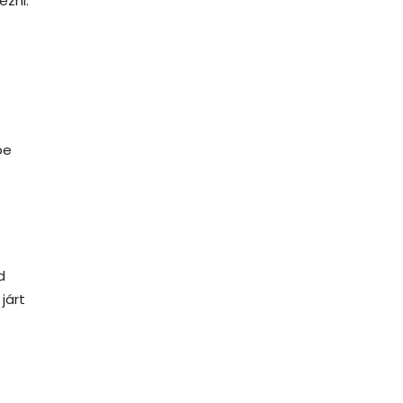
ezni.
be
d
járt