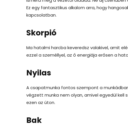
Ismerd meg a vezetői oldalad. Ne ülj csendben 
Ez egy fantasztikus alkalom arra, hogy hangos
kapcsolatban.
Skorpió
Ma hatalmi harcba keveredsz valakivel, amit e
ezzel a személlyel, az ő energiája erősen a hata
Nyilas
A csapatmunka fontos szempont a munkádban. 
végzett munka nem olyan, amivel egyedül kell 
ezen az úton.
Bak