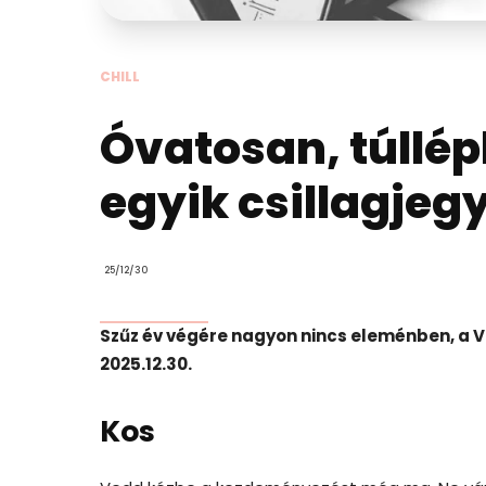
CHILL
Óvatosan, túllép
egyik csillagjeg
25/12/30
Szűz év végére nagyon nincs eleménben, a Ví
2025.12.30.
Kos