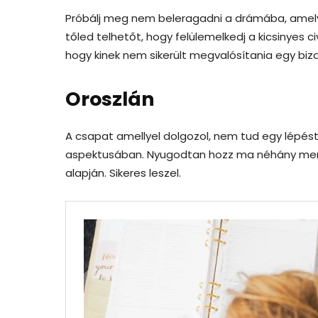
Próbálj meg nem beleragadni a drámába, amely
tőled telhetőt, hogy felülemelkedj a kicsinyes
hogy kinek nem sikerült megvalósítania egy biz
Oroszlán
A csapat amellyel dolgozol, nem tud egy lépés
aspektusában. Nyugodtan hozz ma néhány meré
alapján. Sikeres leszel.