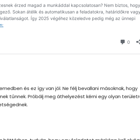
medben és ez így van jól. Ne félj bevallani másoknak, hogy
ek tűnnek. Próbálj meg áthelyezést kérni egy olyan területr
hetségednek.