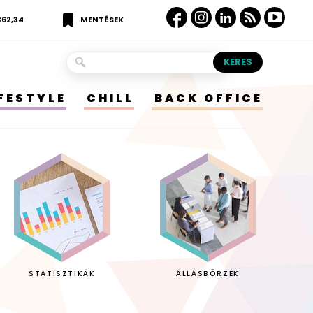
362,34
MENTÉSEK
IFESTYLE
CHILL
BACK OFFICE
STATISZTIKÁK
ÁLLÁSBÖRZÉK