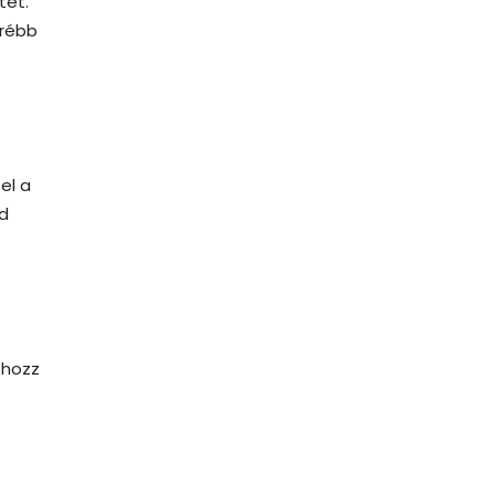
tet.
őrébb
el a
ed
 hozz