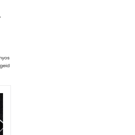
,
onyos
geid