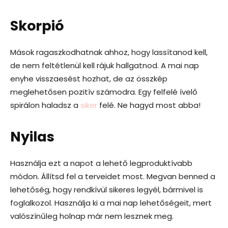
Skorpió
Mások ragaszkodhatnak ahhoz, hogy lassítanod kell,
de nem feltétlenül kell rájuk hallgatnod. A mai nap
enyhe visszaesést hozhat, de az összkép
meglehetősen pozitív számodra. Egy felfelé ívelő
spirálon haladsz a
siker
felé. Ne hagyd most abba!
Nyilas
Használja ezt a napot a lehető legproduktívabb
módon. Állítsd fel a terveidet most. Megvan benned a
lehetőség, hogy rendkívül sikeres legyél, bármivel is
foglalkozol. Használja ki a mai nap lehetőségeit, mert
valószínűleg holnap már nem lesznek meg.