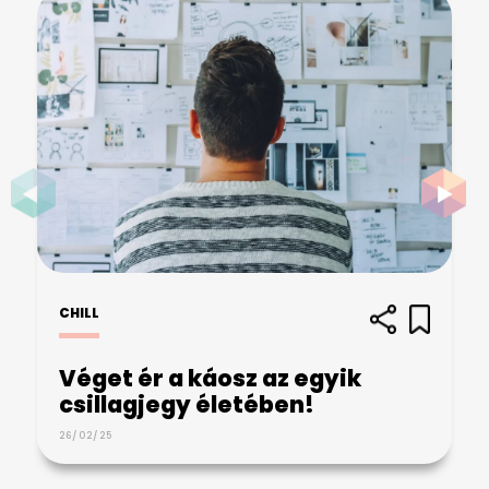
CHILL
Véget ér a káosz az egyik
csillagjegy életében!
26/02/25