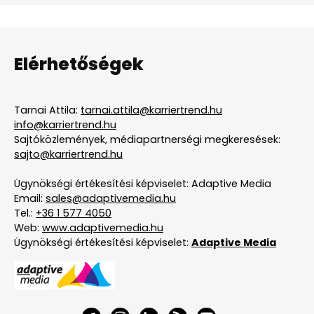
Elérhetőségek
Tarnai Attila:
tarnai.attila@karriertrend.hu
info@karriertrend.hu
Sajtóközlemények, médiapartnerségi megkeresések:
sajto@karriertrend.hu
Ügynökségi értékesítési képviselet: Adaptive Media
Email:
sales@adaptivemedia.hu
Tel.:
+36 1 577 4050
Web:
www.adaptivemedia.hu
Ügynökségi értékesítési képviselet:
Adaptive Media