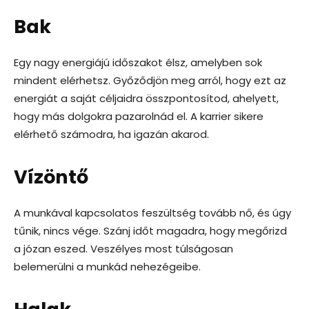
Bak
Egy nagy energiájú időszakot élsz, amelyben sok
mindent elérhetsz. Győződjön meg arról, hogy ezt az
energiát a saját céljaidra összpontosítod, ahelyett,
hogy más dolgokra pazarolnád el. A karrier sikere
elérhető számodra, ha igazán akarod.
Vízöntő
A munkával kapcsolatos feszültség tovább nő, és úgy
tűnik, nincs vége. Szánj időt magadra, hogy megőrizd
a józan eszed. Veszélyes most túlságosan
belemerülni a munkád nehezégeibe.