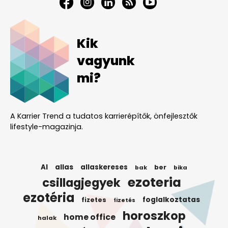
Kik
vagyunk
mi?
A Karrier Trend a tudatos karrierépítők, önfejlesztők
lifestyle-magazinja.
AI
allas
allaskereses
ber
bak
bika
ezoteria
csillagjegyek
ezotéria
foglalkoztatas
fizetes
fizetés
horoszkop
home office
halak