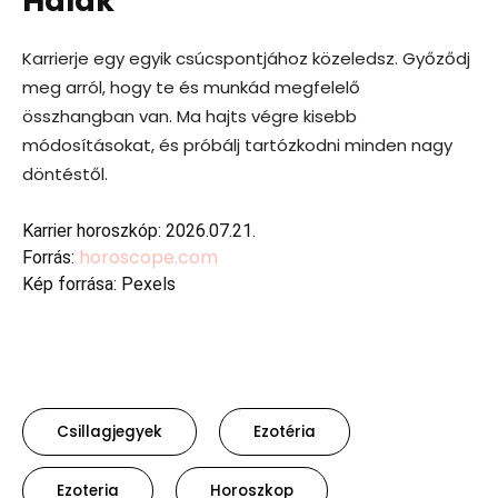
Halak
Karrierje egy egyik csúcspontjához közeledsz. Győződj
meg arról, hogy te és munkád megfelelő
összhangban van. Ma hajts végre kisebb
módosításokat, és próbálj tartózkodni minden nagy
döntéstől.
Karrier horoszkóp: 2026.07.21.
horoscope.com
Forrás:
Kép forrása: Pexels
Csillagjegyek
Ezotéria
Ezoteria
Horoszkop