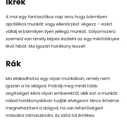
Ikrek
A mai egy fantasztikus nap arra, hogy bármilyen
aprólékos munkát vagy ellenőrzést végezz – ezért
vállalj el bármilyen ilyen jellegű munkát. Sólyomszerű
szemed van amely képes észlelni az egy mérföldnyire
lévő hibát. Ma igazán hatékony leszel!
Rák
Ma elakadhatsz egy olyan munkában, amely nem
igazán a te világod. Próbálj meg minél több
segítséget kérni olyan emberektől, akik ezt a munkát
nálad hatékonyabban tudják elvégezni. Nincs értelme
megnehezíteni a dolgod, ha van lehetőséged
másokra támaszkodni. Az időd túl értékes.