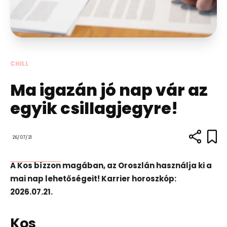
CHILL
Ma igazán jó nap vár az
egyik csillagjegyre!
26/07/21
A Kos bízzon magában, az Oroszlán használja ki a
mai nap lehetőségeit! Karrier horoszkóp:
2026.07.21.
Kos