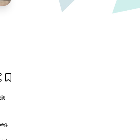
it
meg.