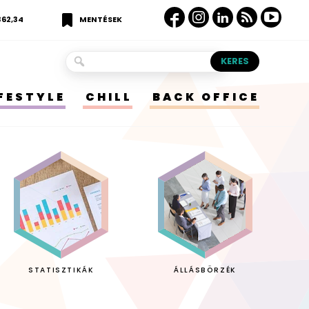
362,34
MENTÉSEK
IFESTYLE
CHILL
BACK OFFICE
STATISZTIKÁK
ÁLLÁSBÖRZÉK