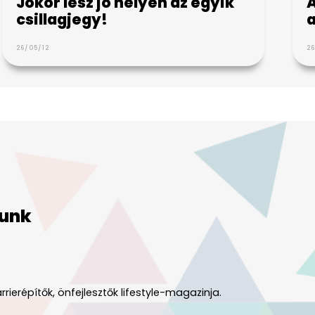
Jókor lesz jó helyen az egyik
A
csillagjegy!
a
26/05/12
2
unk
rrierépítők, önfejlesztők lifestyle-magazinja.