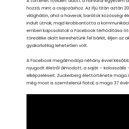
A történet röviden: adott a harvardi egyetem diá
hozzá, mint a csajozáshoz. Az ifjú titán aztán 20
világhálón, ahol a haverok, barátok közösségi é
indult útnak, majd kirobbantotta a kommunikáci
emberi kapcsolatok a Facebook térhódítása ó
töredéke alatt kereshetünk fel bárkit, éljen az 
gyakorlatilag lehetetlen volt.
A Facebook megálmodója néhány évvel később a v
nyugodt életről álmodott, a saját – kolosszális
elképzeléseit. Zuckerberg élettörténete maga is
még most is szemtelenül fiatal, a maga 37 évév