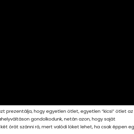
zt prezentálja, hogy egyetlen ötlet, egyetlen “kicsi” ötlet az
ahelyváltáson gondolkodunk, netán azon, hogy saját
két órát szánni rá, mert valódi löket lehet, ha csak éppen e