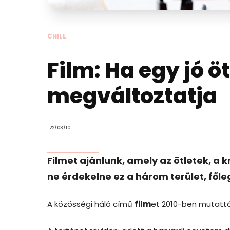
CHILL
Film: Ha egy jó öt
megváltoztatja
22/03/10
Filmet ajánlunk, amely az ötletek, a kr
ne érdekelne ez a három terület, főle
A közösségi háló című
film
et 2010-ben mutattá