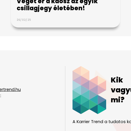
Véget ér a káosz az egyik
csillagjegy életében!
26/02/25
Kik
vagy
ertrend.hu
:
mi?
A Karrier Trend a tudatos ka