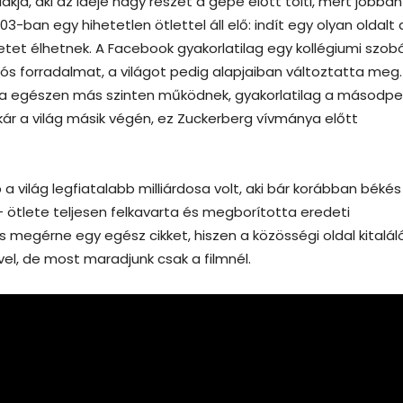
kja, aki az ideje nagy részét a gépe előtt tölti, mert jobban
03-ban egy hihetetlen ötlettel áll elő: indít egy olyan oldalt 
letet élhetnek. A Facebook gyakorlatilag egy kollégiumi szob
ós forradalmat, a világot pedig alapjaiban változtatta meg.
ta egészen más szinten működnek, gyakorlatilag a másodpe
akár a világ másik végén, ez Zuckerberg vívmánya előtt
ilág legfiatalabb milliárdosa volt, aki bár korábban békés
 – ötlete teljesen felkavarta és megborította eredeti
 megérne egy egész cikket, hiszen a közösségi oldal kitalál
el, de most maradjunk csak a filmnél.