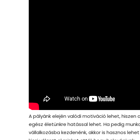
A pályánk elején valódi motiváció lehet, hiszen a
egész életünkre hatással lehet. Ha pedig munk
vállalkozásba kezdenénk, akkor is hasznos lehet 