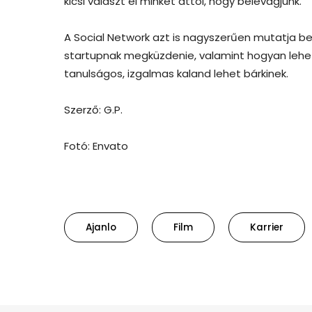
kicsi választ el minket attól, hogy belevágjunk.
A Social Network azt is nagyszerűen mutatja be,
startupnak megküzdenie, valamint hogyan lehet 
tanulságos, izgalmas kaland lehet bárkinek.
Szerző: G.P.
Fotó: Envato
Ajanlo
Film
Karrier