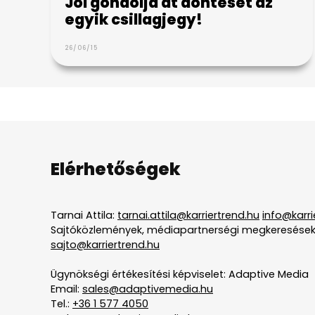
Jól gondolja át döntését az
egyik csillagjegy!
26/06/15
Elérhetőségek
Tarnai Attila:
tarnai.attila@karriertrend.hu
info@karri
Sajtóközlemények, médiapartnerségi megkeresések
sajto@karriertrend.hu
Ügynökségi értékesítési képviselet: Adaptive Media
Email:
sales@adaptivemedia.hu
Tel.:
+36 1 577 4050