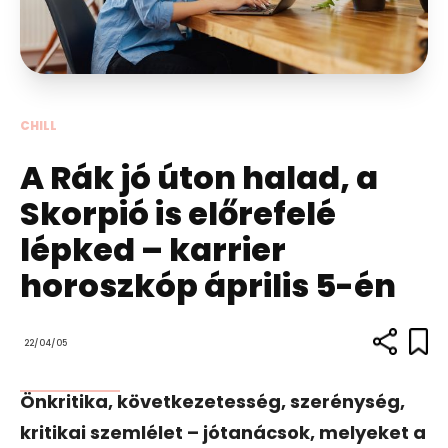
CHILL
A Rák jó úton halad, a
Skorpió is előrefelé
lépked – karrier
horoszkóp április 5-én
22/04/05
Önkritika, következetesség, szerénység,
kritikai szemlélet – jótanácsok, melyeket a