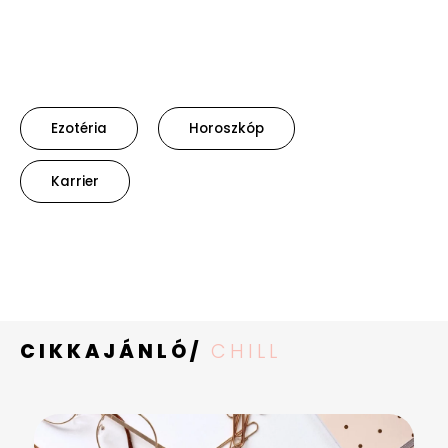
Ezotéria
Horoszkóp
Karrier
CIKKAJÁNLÓ/
CHILL