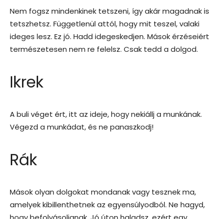
Nem fogsz mindenkinek tetszeni, így akár magadnak is
tetszhetsz. Függetlenül attól, hogy mit teszel, valaki
ideges lesz. Ez jó. Hadd idegeskedjen. Mások érzéseiért
természetesen nem re felelsz. Csak tedd a dolgod.
Ikrek
A buli véget ért, itt az ideje, hogy nekiállj a munkának.
Végezd a munkádat, és ne panaszkodj!
Rák
Mások olyan dolgokat mondanak vagy tesznek ma,
amelyek kibillenthetnek az egyensúlyodból. Ne hagyd,
hogy befolyásoljanak. Jó úton haladsz, ezért egy