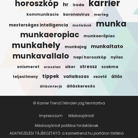
karrier
horoszkóp
hr
iroda
koronavirus
kommunikacio
merleg
munka
mesterséges intelligencia
motiváció
munkaeropiac
munkaerőpiac
munkahely
munkaltato
munkajog
munkavallalo
napi horoszkóp
nyilas
stressz
onismeret
siker
szakma
oroszlan
tippek
vallalkozas
állás
teljesitmeny
vezető
álláskeresés
állásinterjú
© Karrier Trend | Minden jog fenntartva
Impresszum
Médiaajánlat
Médiaajánlat politikai hirdetőknek
ADATKEZELÉSI TÁJÉKOZTATÓ: a karriertrend.hu portálon történő