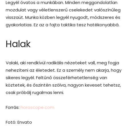
Legyél óvatos a munkában. Minden meggondolatlan
mozdulat vagy véletlenszerű cselekedet valószínűleg
visszaüt. Munka közben legyél nyugodt, módszeres és
gyakorlatias. Ez az a fajta taktika tesz hatékonyabbá.
Halak
Valaki, aki rendkívül radikális nézeteket vall, meg fogja
nehezíteni az életedet. Ez a személy nem akarja, hogy
sikeres legyél. Feltűnő összeférhetetlenség van
köztetek, és őszintén szólva, nagyon keveset tehetsz,
csak próbálj rugalmas lenni.
Forrás:
horoscope.com
Fotó: Envato