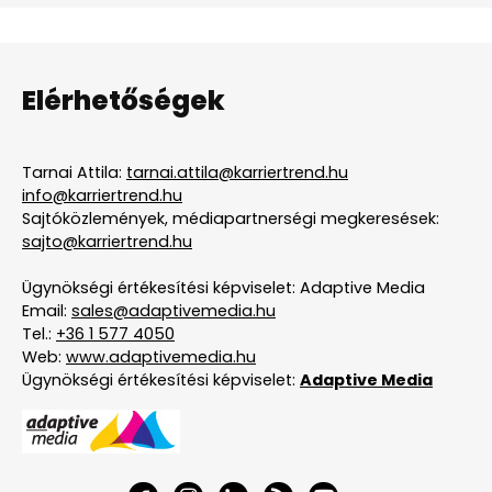
Elérhetőségek
Tarnai Attila:
tarnai.attila@karriertrend.hu
info@karriertrend.hu
Sajtóközlemények, médiapartnerségi megkeresések:
sajto@karriertrend.hu
Ügynökségi értékesítési képviselet: Adaptive Media
Email:
sales@adaptivemedia.hu
Tel.:
+36 1 577 4050
Web:
www.adaptivemedia.hu
Ügynökségi értékesítési képviselet:
Adaptive Media