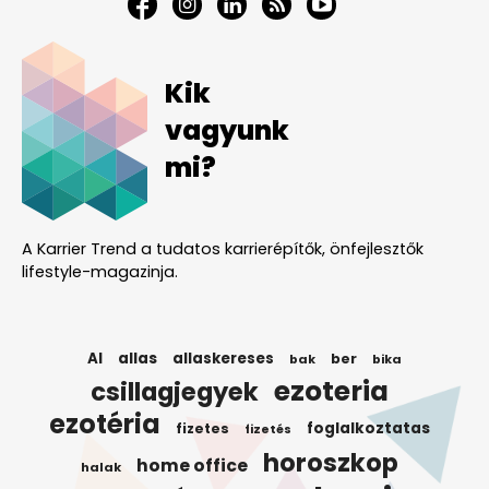
Kik
vagyunk
mi?
A Karrier Trend a tudatos karrierépítők, önfejlesztők
lifestyle-magazinja.
AI
allas
allaskereses
ber
bak
bika
ezoteria
csillagjegyek
ezotéria
foglalkoztatas
fizetes
fizetés
horoszkop
home office
halak