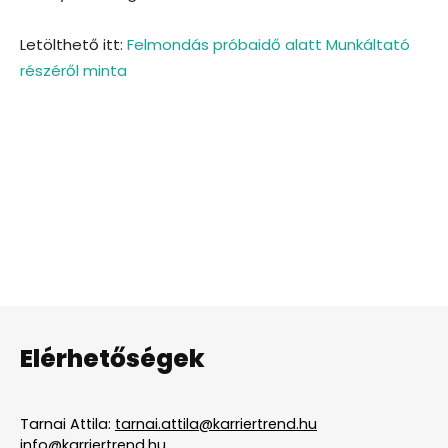
Letölthető itt:
Felmondás próbaidő alatt Munkáltató
részéről minta
Elérhetőségek
Tarnai Attila:
tarnai.attila@karriertrend.hu
info@karriertrend.hu