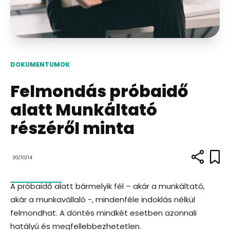
DOKUMENTUMOK
Felmondás próbaidő
alatt Munkáltató
részéről minta
20/10/14
A próbaidő alatt bármelyik fél – akár a munkáltató,
akár a munkavállaló -, mindenféle indoklás nélkül
felmondhat. A döntés mindkét esetben azonnali
hatályú és megfellebbezhetetlen.