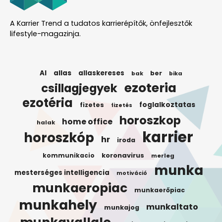
A Karrier Trend a tudatos karrierépítők, önfejlesztők
lifestyle-magazinja.
AI
allas
allaskereses
ber
bak
bika
ezoteria
csillagjegyek
ezotéria
foglalkoztatas
fizetes
fizetés
horoszkop
home office
halak
karrier
horoszkóp
hr
iroda
koronavirus
kommunikacio
merleg
munka
mesterséges intelligencia
motiváció
munkaeropiac
munkaerőpiac
munkahely
munkaltato
munkajog