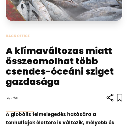
BACK OFFICE
A klímaváltozas miatt
összeomolhat több
csendes-óceáni sziget
gazdasága
21/07/31
A globális felmelegedés hatására a
tonhalfajok élettere is változik, mélyebb és