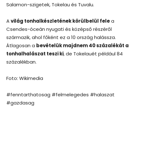
Salamon-szigetek, Tokelau és Tuvalu.
A
világ tonhalkészletének körülbelül fele
a
Csendes-óceán nyugati és középső részéről
származik, ahol főként ez a 10 ország halássza.
Átlagosan a
bevételük majdnem 40 százalékát a
tonhalhalászat teszi ki
, de Tokelauét például 84
százalékban.
Foto: Wikimedia
#fenntarthatosag #felmelegedes #halaszat
#gazdasag