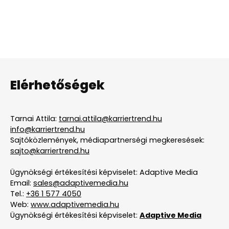
Elérhetőségek
Tarnai Attila:
tarnai.attila@karriertrend.hu
info@karriertrend.hu
Sajtóközlemények, médiapartnerségi megkeresések:
sajto@karriertrend.hu
Ügynökségi értékesítési képviselet: Adaptive Media
Email:
sales@adaptivemedia.hu
Tel.:
+36 1 577 4050
Web:
www.adaptivemedia.hu
Ügynökségi értékesítési képviselet:
Adaptive Media