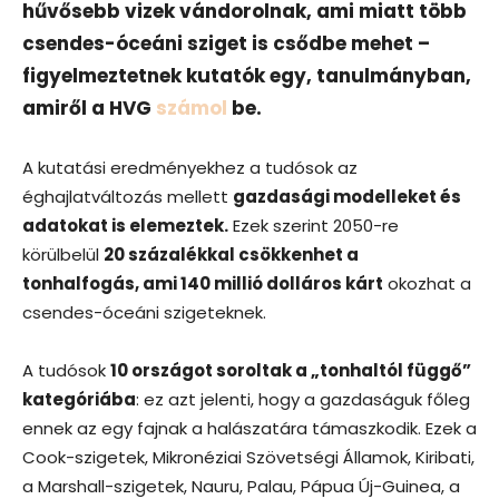
hűvősebb vizek vándorolnak, ami miatt több
csendes-óceáni sziget is csődbe mehet –
figyelmeztetnek kutatók egy, tanulmányban,
amiről a HVG
számol
be.
A kutatási eredményekhez a tudósok az
éghajlatváltozás mellett
gazdasági modelleket és
adatokat is elemeztek.
Ezek szerint 2050-re
körülbelül
20 százalékkal csökkenhet a
tonhalfogás, ami 140 millió dolláros kárt
okozhat a
csendes-óceáni szigeteknek.
A tudósok
10 országot soroltak a „tonhaltól függő”
kategóriába
: ez azt jelenti, hogy a gazdaságuk főleg
ennek az egy fajnak a halászatára támaszkodik. Ezek a
Cook-szigetek, Mikronéziai Szövetségi Államok, Kiribati,
a Marshall-szigetek, Nauru, Palau, Pápua Új-Guinea, a