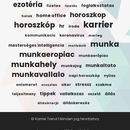
ezotéria
foglalkoztatas
fizetes
fizetés
horoszkop
home office
halak
karrier
horoszkóp
hr
iroda
koronavirus
kommunikacio
merleg
munka
mesterséges intelligencia
motiváció
munkaeropiac
munkaerőpiac
munkahely
munkaltato
munkajog
munkavallalo
napi horoszkóp
nyilas
stressz
onismeret
siker
szakma
oroszlan
tippek
vallalkozas
állás
teljesitmeny
vezető
álláskeresés
állásinterjú
© Karrier Trend | Minden jog fenntartva