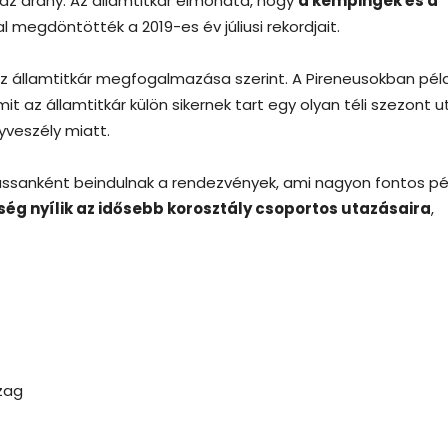
az arány. Az államtitkár elmondta, hogy
a kempingek és a
al megdöntötték a 2019-es év júliusi rekordjait.
az államtitkár megfogalmazása szerint. A Pireneusokban pél
 az államtitkár külön sikernek tart egy olyan téli szezont u
nyveszély miatt.
lassanként beindulnak a rendezvények, ami nagyon fontos pé
ség nyílik az idősebb korosztály csoportos utazásaira
,
zag