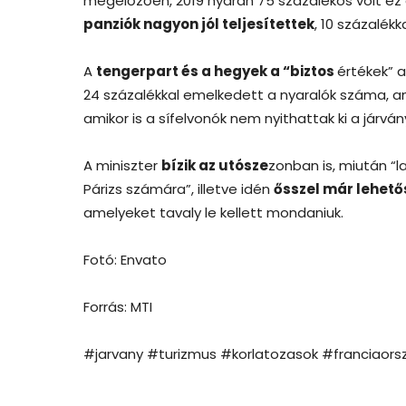
megelőzően, 2019 nyarán 75 százalékos volt ez 
panziók nagyon jól teljesítettek
, 10 százalékk
A
tengerpart és a hegyek a “biztos
értékek” 
24 százalékkal emelkedett a nyaralók száma, amit
amikor is a sífelvonók nem nyithattak ki a járvá
A miniszter
bízik az utósze
zonban is, miután “
Párizs számára”, illetve idén
ősszel már lehető
amelyeket tavaly le kellett mondaniuk.
Fotó: Envato
Forrás: MTI
#jarvany #turizmus #korlatozasok #franciaors