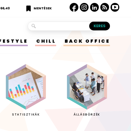
366,40
MENTÉSEK
IFESTYLE
CHILL
BACK OFFICE
STATISZTIKÁK
ÁLLÁSBÖRZÉK