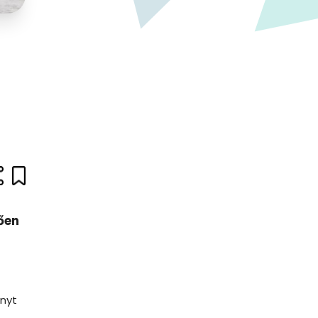
ően
ányt