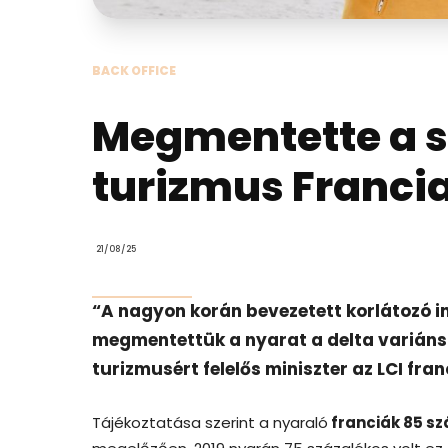
BACK OFFICE
Megmentette a sz
turizmus Franci
21/08/25
“A nagyon korán bevezetett korlátozó 
megmentettük a nyarat a delta variáns
turizmusért felelős miniszter az LCI fran
Tájékoztatása szerint a nyaraló
franciák 85 sz