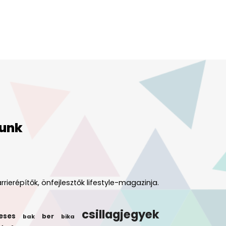
unk
rrierépítők, önfejlesztők lifestyle-magazinja.
csillagjegyek
eses
ber
bak
bika