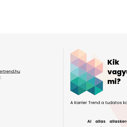
Kik
vagy
ertrend.hu
:
mi?
A Karrier Trend a tudatos ka
AI
allas
allasker