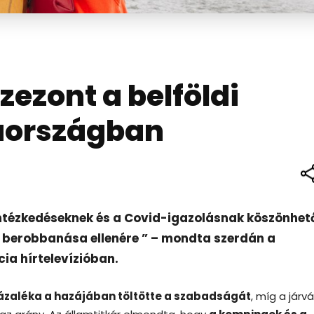
ezont a belföldi
aországban
intézkedéseknek és a Covid-igazolásnak köszönhet
 berobbanása ellenére ” – mondta szerdán a
cia hírtelevízióban.
ázaléka a hazájában töltötte a szabadságát
, míg a járv