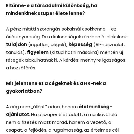
Eltűnne-e a társadalmi különbség, ha
mindenkinek szuper élete lenne?
A pénz miatti szorongás sokaknál csökkenne – ez
óriási nyereség. De a különbségek részben átalakulnak:
tulajdon
(ingatlan, cégek),
képesség
(AI-használat,
tanulás),
figyelem
(ki tud hatni másokra) mentén új
rétegek alakulhatnak ki. A kérdés: mennyire igazságos
a hozzáférés.
Mit jelentene ez a cégeknek és a HR-nek a
gyakorlatban?
A cég nem „állást” adna, hanem
életminőség-
ajánlatot
. Ha a szuper élet adott, a munkavállaló
nem a fizetés miatt marad, hanem a vezető, a
csapat, a fejlődés, a rugalmasság, az értelmes cél