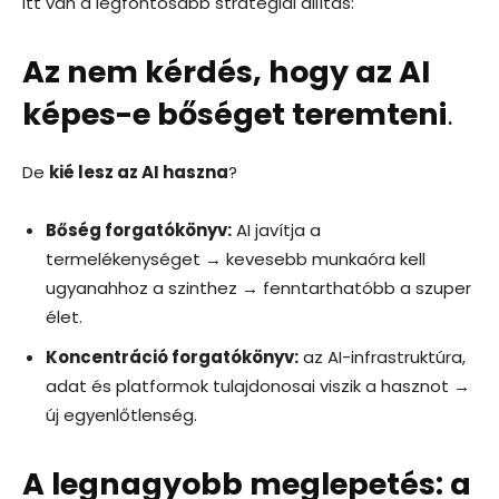
Itt van a legfontosabb stratégiai állítás:
Az nem kérdés, hogy az AI
képes-e bőséget teremteni
.
De
kié lesz az AI haszna
?
Bőség forgatókönyv:
AI javítja a
termelékenységet → kevesebb munkaóra kell
ugyanahhoz a szinthez → fenntarthatóbb a szuper
élet.
Koncentráció forgatókönyv:
az AI-infrastruktúra,
adat és platformok tulajdonosai viszik a hasznot →
új egyenlőtlenség.
A legnagyobb meglepetés: a