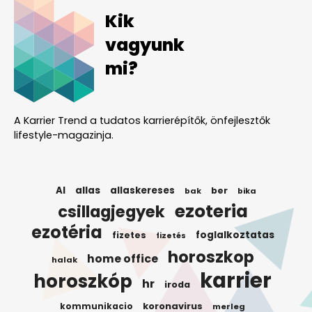
Kik
vagyunk
mi?
A Karrier Trend a tudatos karrierépítők, önfejlesztők
lifestyle-magazinja.
AI
allas
allaskereses
ber
bak
bika
ezoteria
csillagjegyek
ezotéria
foglalkoztatas
fizetes
fizetés
horoszkop
home office
halak
karrier
horoszkóp
hr
iroda
koronavirus
kommunikacio
merleg