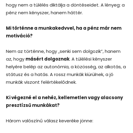
hogy nem a túlélés diktálja a döntéseidet. A lényeg: a
pénz nem kényszer, hanem háttér.
Mi történne a munkakedvvel, ha a pénz már nem
motiváció?
Nem az történne, hogy „senki sem dolgozik”, hanem
az, hogy
másért dolgoznak
. A túlélési kényszer
helyére belép az autonómia, a közösség, az alkotás, a
státusz és a hatás. A rossz munkák kiürülnek, a jó
munkák viszont felértékelődnek.
Ki végezné el a nehéz, kellemetlen vagy alacsony
presztízsű munkákat?
Három valószínű válasz keveréke jönne: