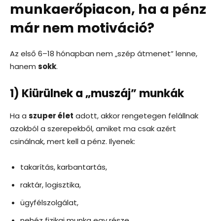
munkaerőpiacon, ha a pénz
már nem motiváció?
Az első 6–18 hónapban nem „szép átmenet” lenne,
hanem
sokk
.
1) Kiürülnek a „muszáj” munkák
Ha a
szuper élet
adott, akkor rengetegen felállnak
azokból a szerepekből, amiket ma csak azért
csinálnak, mert kell a pénz. Ilyenek:
takarítás, karbantartás,
raktár, logisztika,
ügyfélszolgálat,
nehéz fizikai munka egy része.