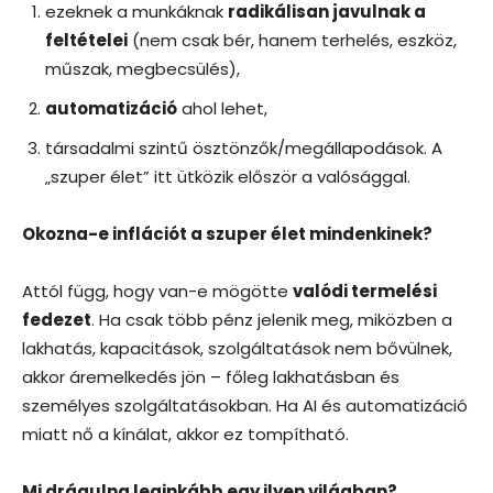
ezeknek a munkáknak
radikálisan javulnak a
feltételei
(nem csak bér, hanem terhelés, eszköz,
műszak, megbecsülés),
automatizáció
ahol lehet,
társadalmi szintű ösztönzők/megállapodások. A
„szuper élet” itt ütközik először a valósággal.
Okozna-e inflációt a szuper élet mindenkinek?
Attól függ, hogy van-e mögötte
valódi termelési
fedezet
. Ha csak több pénz jelenik meg, miközben a
lakhatás, kapacitások, szolgáltatások nem bővülnek,
akkor áremelkedés jön – főleg lakhatásban és
személyes szolgáltatásokban. Ha AI és automatizáció
miatt nő a kínálat, akkor ez tompítható.
Mi drágulna leginkább egy ilyen világban?