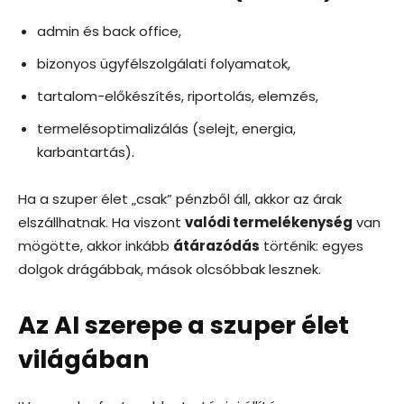
admin és back office,
bizonyos ügyfélszolgálati folyamatok,
tartalom-előkészítés, riportolás, elemzés,
termelésoptimalizálás (selejt, energia,
karbantartás).
Ha a szuper élet „csak” pénzből áll, akkor az árak
elszállhatnak. Ha viszont
valódi termelékenység
van
mögötte, akkor inkább
átárazódás
történik: egyes
dolgok drágábbak, mások olcsóbbak lesznek.
Az AI szerepe a szuper élet
világában