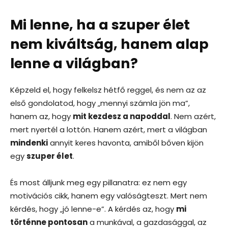
Mi lenne, ha a szuper élet
nem kiváltság, hanem alap
lenne a világban?
Képzeld el, hogy felkelsz hétfő reggel, és nem az az
első gondolatod, hogy „mennyi számla jön ma”,
hanem az, hogy
mit kezdesz a napoddal
. Nem azért,
mert nyertél a lottón. Hanem azért, mert a világban
mindenki
annyit keres havonta, amiből bőven kijön
egy
szuper élet
.
És most álljunk meg egy pillanatra: ez nem egy
motivációs cikk, hanem egy valóságteszt. Mert nem
kérdés, hogy „jó lenne-e”. A kérdés az, hogy
mi
történne pontosan
a munkával, a gazdasággal, az