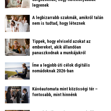
legyenek
A legbizarrabb szakmák, amikről talán
nem is tudtad, hogy léteznek
Tippek, hogy elviseld azokat az
embereket, akik állandóan
panaszkodnak a munkájukról
Íme a legjobb úti célok digitális
nomádoknak 2026-ban
Kávéautomata mint közösségi tér –
fontosabb, mint hinnénk