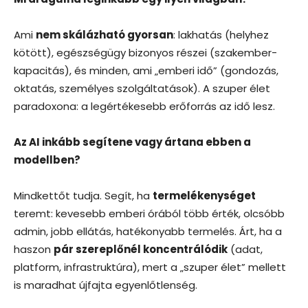
Ami
nem skálázható gyorsan
: lakhatás (helyhez
kötött), egészségügy bizonyos részei (szakember-
kapacitás), és minden, ami „emberi idő” (gondozás,
oktatás, személyes szolgáltatások). A szuper élet
paradoxona: a legértékesebb erőforrás az idő lesz.
Az AI inkább segítene vagy ártana ebben a
modellben?
Mindkettőt tudja. Segít, ha
termelékenységet
teremt: kevesebb emberi órából több érték, olcsóbb
admin, jobb ellátás, hatékonyabb termelés. Árt, ha a
haszon
pár szereplőnél koncentrálódik
(adat,
platform, infrastruktúra), mert a „szuper élet” mellett
is maradhat újfajta egyenlőtlenség.