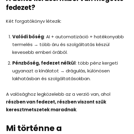
fedezet?
Két forgatókönyv létezik:
Valódi bőség
: AI + automatizáció + hatékonyabb
termelés → több áru és szolgáltatás készül
kevesebb emberi órából.
Pénzbőség, fedezet nélkül
: több pénz kergeti
ugyanazt a kínálatot → drágulás, különösen
lakhatásban és szolgáltatásokban.
A valósághoz legközelebb az a verzió van, ahol
részben van fedezet, részben viszont szűk
keresztmetszetek maradnak
.
Mi történne a