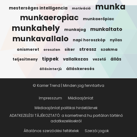
munka
mesterséges intelligencia
motiváció
munkaeropiac
munkaerőpiac
munkahely
munkaltato
munkajog
munkavallalo
napi horoszkóp
nyilas
stressz
onismeret
siker
szakma
oroszlan
tippek
vallalkozas
állás
teljesitmeny
vezető
álláskeresés
állásinterjú
© Karrier Trend | Minden jog fenntartva
Impresszum
Médiaajánlat
Médiaajánlat politikai hirdetőknek
ADATKEZELÉSI TÁJÉKOZTATÓ: a karriertrend.hu portálon történő
adatkezelésekről
Általános szerződési feltételek
Szerzői jogok