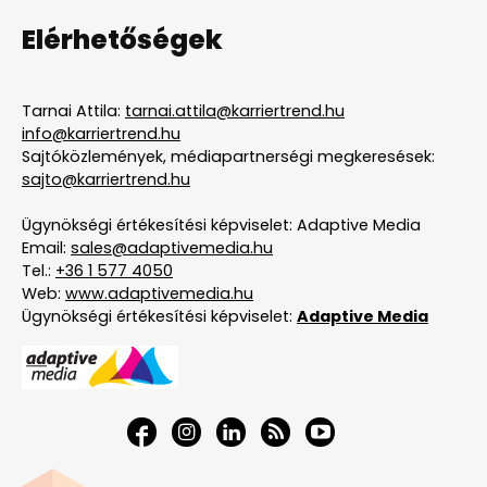
Elérhetőségek
Tarnai Attila:
tarnai.attila@karriertrend.hu
info@karriertrend.hu
Sajtóközlemények, médiapartnerségi megkeresések:
sajto@karriertrend.hu
Ügynökségi értékesítési képviselet: Adaptive Media
Email:
sales@adaptivemedia.hu
Tel.:
+36 1 577 4050
Web:
www.adaptivemedia.hu
Ügynökségi értékesítési képviselet:
Adaptive Media