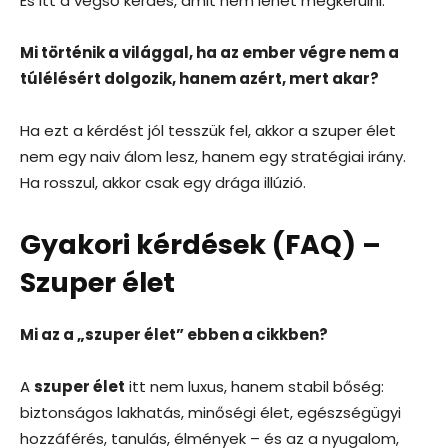
És itt a végső kérdés, amit nem lehet megkerülni:
Mi történik a világgal, ha az ember végre nem a
túlélésért dolgozik, hanem azért, mert akar?
Ha ezt a kérdést jól tesszük fel, akkor a szuper élet
nem egy naiv álom lesz, hanem egy stratégiai irány.
Ha rosszul, akkor csak egy drága illúzió.
Gyakori kérdések (FAQ) –
Szuper élet
Mi az a „szuper élet” ebben a cikkben?
A
szuper élet
itt nem luxus, hanem stabil bőség:
biztonságos lakhatás, minőségi élet, egészségügyi
hozzáférés, tanulás, élmények – és az a nyugalom,