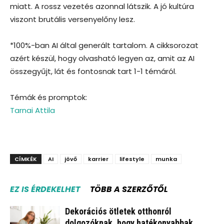
miatt. A rossz vezetés azonnal látszik. A jó kultúra
viszont brutális versenyelőny lesz.
*100%-ban AI által generált tartalom. A cikksorozat
azért készül, hogy olvasható legyen az, amit az AI
összegyűjt, lát és fontosnak tart 1-1 témáról.
Témák és promptok:
Tarnai Attila
CÍMKÉK
AI
jövő
karrier
lifestyle
munka
EZ IS ÉRDEKELHET
TÖBB A SZERZŐTŐL
Dekorációs ötletek otthonról
dolgozóknak, hogy hatékonyabbak