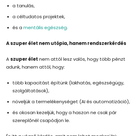
a tanulás,
a céltudatos projektek,
és a
mentális egészség
.
A szuper élet nem utópia, hanem rendszerkérdés
A
szuper élet
nem attól lesz valós, hogy több pénzt
adunk, hanem attól, hogy:
több kapacitást építünk (lakhatás, egészségügy,
szolgáltatások),
növeljük a termelékenységet (AI és automatizáció),
és okosan kezeljük, hogy a haszon ne csak pár
szereplőnél csapódjon le.