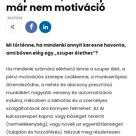
már nem motiváció
26/01/14
Mi történne, ha mindenki annyit keresne havonta,
ami bőven elég egy „szuper élethez”?
Ha mindenki számára elérhető lenne a szuper élet, a
pénz motivációs szerepe csökkenne, a munkaerőpiac
átrendeződne, a nehéz és alacsony presztízsű
munkákért nagyobb verseny és automatizáció
indulna, miközben a lakhatás és a személyes
szolgáltatások ára könnyen felmehet. Az AI
kulcsszerepet kapna: vagy bőséget teremt
(termelékenység), vagy növeli az egyenlőtlenséget
(tulajdon és hozzáférés). Nézzük meg részletesen: