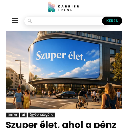
Kezdőlap
Karrier
ai
Karrier
ai
Egyéb kategória
Szuper élet, ahol a pénz