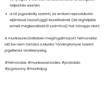
teljesítés esetén;
a nő jogszabály szerinti, az emberi reprodukciós
eljárással összefüggő kezelésének (de legfeljebb
ennek megkezdésétől számítva) hat hónapja alatt.
A munkaszerződésben megfogalmazott felmondási
idő be nem tartása a Munka Törvénykönyve szerint
jogellenes tevékenység.
#felmondas #munkaszerzodes #probaido
#jogviszony #munkajog