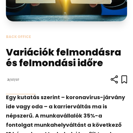
BACK OFFICE
Variációk felmondásra
és felmondási időre
21/07/07
Egy kutatás szerint – koronavírus-járvány
ide vagy oda – a karrierváltás ma is
népszerű. A munkavállalók 35%-a
fontolgat munkahelyváltást a következő