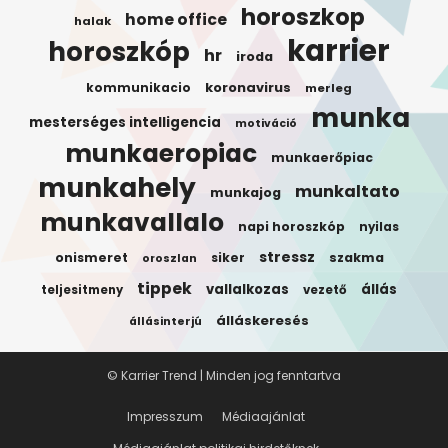
horoszkop
home office
halak
karrier
horoszkóp
hr
iroda
koronavirus
kommunikacio
merleg
munka
mesterséges intelligencia
motiváció
munkaeropiac
munkaerőpiac
munkahely
munkaltato
munkajog
munkavallalo
napi horoszkóp
nyilas
stressz
onismeret
siker
szakma
oroszlan
tippek
vallalkozas
állás
teljesitmeny
vezető
álláskeresés
állásinterjú
© Karrier Trend | Minden jog fenntartva
Impresszum
Médiaajánlat