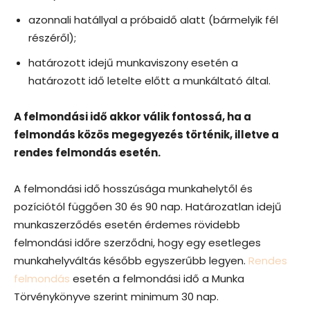
azonnali hatállyal a próbaidő alatt (bármelyik fél
részéről);
határozott idejű munkaviszony esetén a
határozott idő letelte előtt a munkáltató által.
A felmondási idő akkor válik fontossá, ha a
felmondás közös megegyezés történik, illetve a
rendes felmondás esetén.
A felmondási idő hosszúsága munkahelytől és
pozíciótól függően 30 és 90 nap. Határozatlan idejű
munkaszerződés esetén érdemes rövidebb
felmondási időre szerződni, hogy egy esetleges
munkahelyváltás később egyszerűbb legyen.
Rendes
felmondás
esetén a felmondási idő a Munka
Törvénykönyve szerint minimum 30 nap.