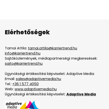
Elérhetőségek
Tarnai Attila:
tarnai.attila@karriertrend.hu
info@karriertrend.hu
Sajtóközlemények, médiapartnerségi megkeresések:
sajto@karriertrend.hu
Ügynökségi értékesítési képviselet: Adaptive Media
Email:
sales@adaptivemedia.hu
Tel.:
+36 1 577 4050
Web:
www.adaptivemedia.hu
Ügynökségi értékesítési képviselet:
Adaptive Media