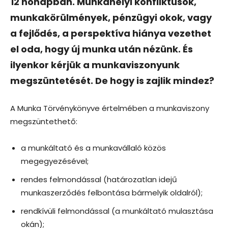
12 hónapban. Munkahelyi konfliktusok,
munkakörülmények, pénzügyi okok, vagy
a fejlődés, a perspektíva hiánya vezethet
el oda, hogy új munka után nézünk. És
ilyenkor kérjük a munkaviszonyunk
megszüntetését. De hogy is zajlik mindez?
A Munka Törvénykönyve értelmében a munkaviszony
megszüntethető:
a munkáltató és a munkavállaló közös
megegyezésével;
rendes felmondással (határozatlan idejű
munkaszerződés felbontása bármelyik oldalról);
rendkívüli felmondással (a munkáltató mulasztása
okán);