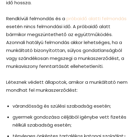
idő hossza.
Rendkívüli felmondás és a
próbaidő alatti felmondás
esetén nincs felmondási idő. A próbaidő alatt
bármikor megszüntethető az együttműködés.
Azonnali hatályú felmondás akkor lehetséges, ha a
munkáltató bizonyítottan, súlyos gondatlanságból
vagy szándékosan megszegi a munkaszerződést, a
munkaviszony fenntartását ellehetetleníti.
Léteznek védett állapotok, amikor a munkáltató nem
mondhat fel munkaszerződést:
várandósság és szülési szabadság esetén;
gyermek gondozása céljából igénybe vett fizetés
nélküli szabadság esetén;
tényleges önkéntes tartalékos katonai szolgálat-