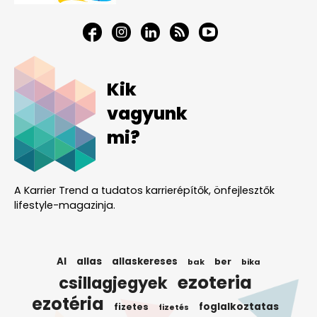
Kik
vagyunk
mi?
A Karrier Trend a tudatos karrierépítők, önfejlesztők
lifestyle-magazinja.
AI
allas
allaskereses
ber
bak
bika
ezoteria
csillagjegyek
ezotéria
foglalkoztatas
fizetes
fizetés