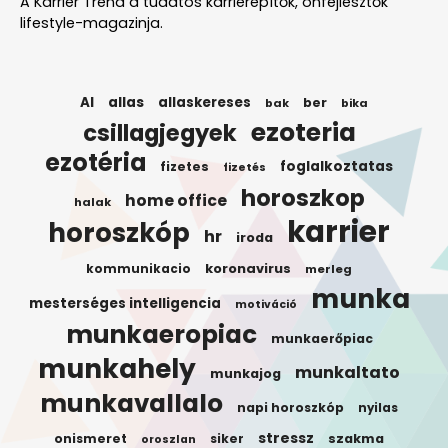
A Karrier Trend a tudatos karrierépítők, önfejlesztők
lifestyle-magazinja.
AI
allas
allaskereses
ber
bak
bika
ezoteria
csillagjegyek
ezotéria
foglalkoztatas
fizetes
fizetés
horoszkop
home office
halak
karrier
horoszkóp
hr
iroda
koronavirus
kommunikacio
merleg
munka
mesterséges intelligencia
motiváció
munkaeropiac
munkaerőpiac
munkahely
munkaltato
munkajog
munkavallalo
napi horoszkóp
nyilas
stressz
onismeret
siker
szakma
oroszlan