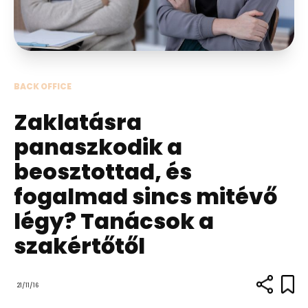
BACK OFFICE
Zaklatásra
panaszkodik a
beosztottad, és
fogalmad sincs mitévő
légy? Tanácsok a
szakértőtől
21/11/16