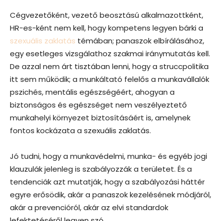
Cégvezetőként, vezető beosztású alkalmazottként,
HR-es-ként nem kell, hogy kompetens legyen bárki a
szexuális zaklatás
témában; panaszok elbírálásához,
egy esetleges vizsgálathoz szakmai iránymutatás kell.
De azzal nem árt tisztában lenni, hogy a struccpolitika
itt sem működik; a munkáltató felelős a munkavállalók
pszichés, mentális egészségéért, ahogyan a
biztonságos és egészséget nem veszélyeztető
munkahelyi környezet biztosításáért is, amelynek
fontos kockázata a szexuális zaklatás.
Jó tudni, hogy a munkavédelmi, munka- és egyéb jogi
klauzulák jelenleg is szabályozzák a területet. És a
tendenciák azt mutatják, hogy a szabályozási háttér
egyre erősödik, akár a panaszok kezelésének módjáról,
akár a prevencióról, akár az elvi standardok
lefektetéséről legyen szó.