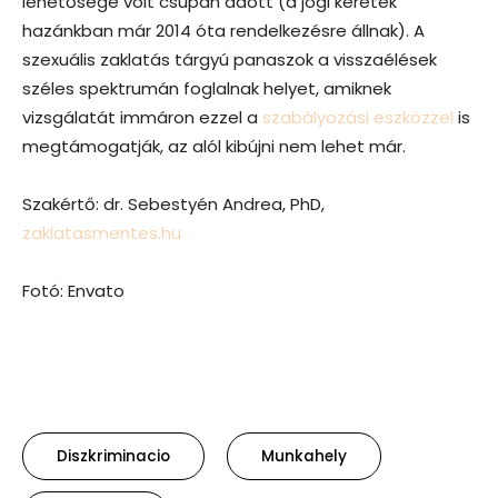
lehetősége volt csupán adott (a jogi keretek
hazánkban már 2014 óta rendelkezésre állnak). A
szexuális zaklatás tárgyú panaszok a visszaélések
széles spektrumán foglalnak helyet, amiknek
vizsgálatát immáron ezzel a
szabályozási eszközzel
is
megtámogatják, az alól kibújni nem lehet már.
Szakértő: dr. Sebestyén Andrea, PhD,
zaklatasmentes.hu
Fotó: Envato
Diszkriminacio
Munkahely