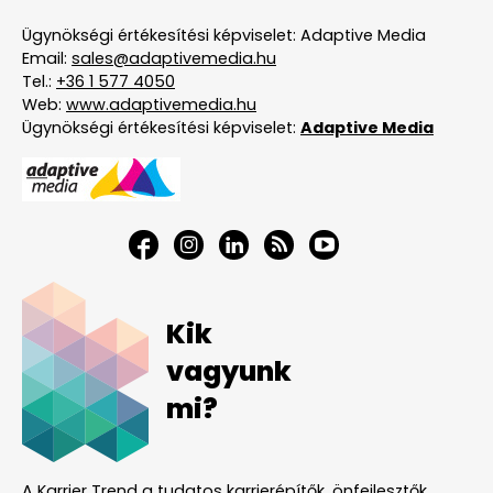
Ügynökségi értékesítési képviselet: Adaptive Media
Email:
sales@adaptivemedia.hu
Tel.:
+36 1 577 4050
Web:
www.adaptivemedia.hu
Ügynökségi értékesítési képviselet:
Adaptive Media
Kik
vagyunk
mi?
A Karrier Trend a tudatos karrierépítők, önfejlesztők