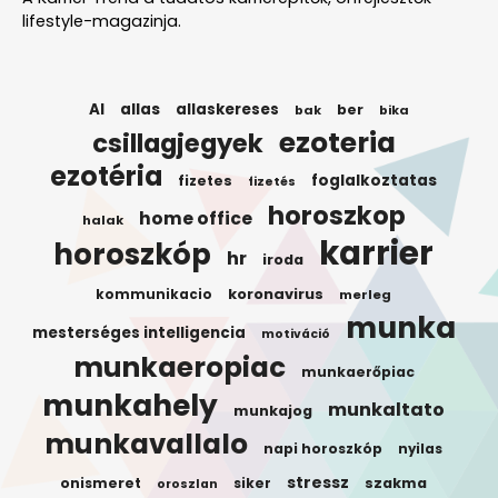
lifestyle-magazinja.
AI
allas
allaskereses
ber
bak
bika
ezoteria
csillagjegyek
ezotéria
foglalkoztatas
fizetes
fizetés
horoszkop
home office
halak
karrier
horoszkóp
hr
iroda
koronavirus
kommunikacio
merleg
munka
mesterséges intelligencia
motiváció
munkaeropiac
munkaerőpiac
munkahely
munkaltato
munkajog
munkavallalo
napi horoszkóp
nyilas
stressz
onismeret
siker
szakma
oroszlan