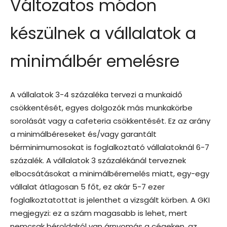
Változatos módon
készülnek a vállalatok a
minimálbér emelésre
A vállalatok 3-4 százaléka tervezi a munkaidő
csökkentését, egyes dolgozók más munkakörbe
sorolását vagy a cafeteria csökkentését. Ez az arány
a minimálbéreseket és/vagy garantált
bérminimumosokat is foglalkoztató vállalatoknál 6-7
százalék. A vállalatok 3 százalékánál terveznek
elbocsátásokat a minimálbéremelés miatt, egy-egy
vállalat átlagosan 5 főt, ez akár 5-7 ezer
foglalkoztatottat is jelenthet a vizsgált körben. A GKI
megjegyzi: ez a szám magasabb is lehet, mert
nemcsak béroldalról van árnyomás a cégeken, az