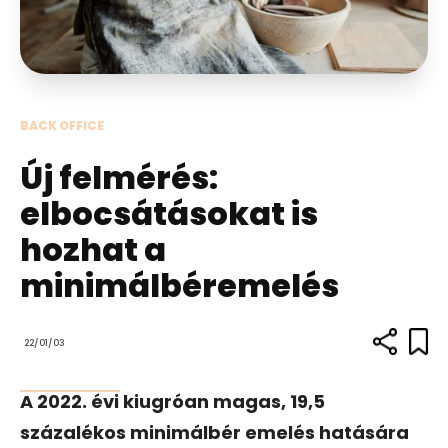
BACK OFFICE
Új felmérés:
elbocsátásokat is
hozhat a
minimálbéremelés
22/01/03
A 2022. évi kiugróan magas, 19,5
százalékos minimálbér emelés hatására