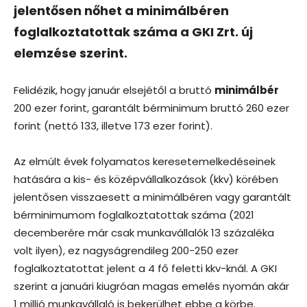
jelentősen nőhet a minimálbéren
foglalkoztatottak száma a GKI Zrt. új
elemzése szerint.
Felidézik, hogy január elsejétől a bruttó
minimálbér
200 ezer forint, garantált bérminimum bruttó 260 ezer
forint (nettó 133, illetve 173 ezer forint).
Az elmúlt évek folyamatos keresetemelkedéseinek
hatására a kis- és középvállalkozások (kkv) körében
jelentősen visszaesett a minimálbéren vagy garantált
bérminimumom foglalkoztatottak száma (2021
decemberére már csak munkavállalók 13 százaléka
volt ilyen), ez nagyságrendileg 200-250 ezer
foglalkoztatottat jelent a 4 fő feletti kkv-knál. A GKI
szerint a januári kiugróan magas emelés nyomán akár
1 millió munkavállaló is bekerülhet ebbe a körbe.