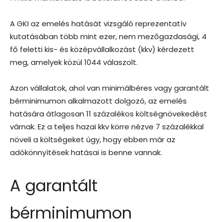
A GKI az emelés hatását vizsgáló reprezentatív
kutatásában több mint ezer, nem mezőgazdasági, 4
fő feletti kis- és középvállalkozást (kkv) kérdezett
meg, amelyek közül 1044 válaszolt.
Azon vállalatok, ahol van minimálbéres vagy garantált
bérminimumon alkalmazott dolgozó, az emelés
hatására átlagosan 11 százalékos költségnövekedést
várnak. Ez a teljes hazai kkv körre nézve 7 százalékkal
növeli a költségeket úgy, hogy ebben már az
adókönnyítések hatásai is benne vannak.
A garantált
bérminimumon