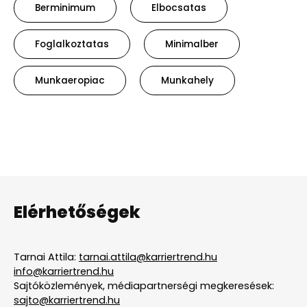
Berminimum
Elbocsatas
Foglalkoztatas
Minimalber
Munkaeropiac
Munkahely
Elérhetőségek
Tarnai Attila:
tarnai.attila@karriertrend.hu
info@karriertrend.hu
Sajtóközlemények, médiapartnerségi megkeresések:
sajto@karriertrend.hu