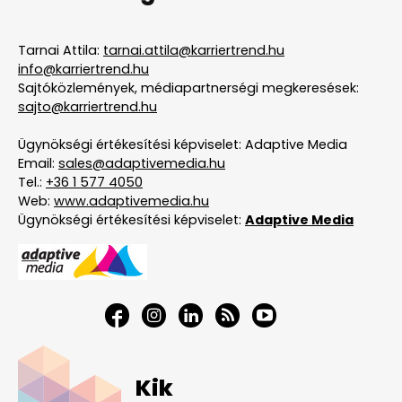
Tarnai Attila:
tarnai.attila@karriertrend.hu
info@karriertrend.hu
Sajtóközlemények, médiapartnerségi megkeresések:
sajto@karriertrend.hu
Ügynökségi értékesítési képviselet: Adaptive Media
Email:
sales@adaptivemedia.hu
Tel.:
+36 1 577 4050
Web:
www.adaptivemedia.hu
Ügynökségi értékesítési képviselet:
Adaptive Media
Kik