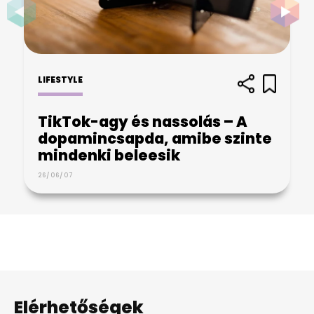
LIFESTYLE
TikTok-agy és nassolás – A
dopamincsapda, amibe szinte
mindenki beleesik
26/06/07
Elérhetőségek