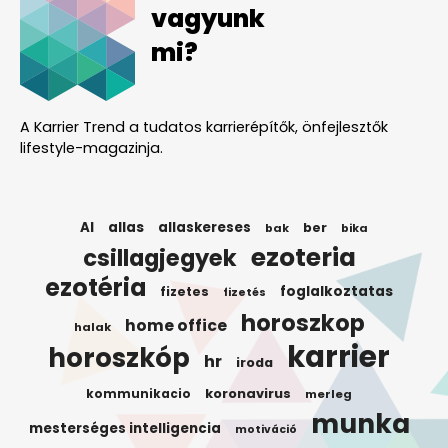
vagyunk
mi?
A Karrier Trend a tudatos karrierépítők, önfejlesztők
lifestyle-magazinja.
AI
allas
allaskereses
ber
bak
bika
ezoteria
csillagjegyek
ezotéria
foglalkoztatas
fizetes
fizetés
horoszkop
home office
halak
karrier
horoszkóp
hr
iroda
koronavirus
kommunikacio
merleg
munka
mesterséges intelligencia
motiváció