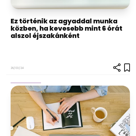
Ez történik az agyaddal munka
közben, ha kevesebb mint 6 órát
alszol éjszakánként
26/03/24